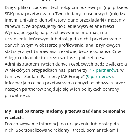
Słowa kluczowe i widoczność ofert na
Dzięki plikom cookies i technologiom pokrewnym
(np. piksele,
Allegro
SDK)
oraz przetwarzaniu Twoich danych osobowych
(między
innymi unikalne identyfikatory, dane przeglądarki)
, możemy
zapewnić, że dopasujemy do Ciebie wyświetlane treści.
3 MIN
SZYBKA WSKAZÓWKA
Wyrażając zgodę na przechowywanie informacji na
Zapytaj eksperta Allegro: Tytuły, opisy,
urządzeniu końcowym lub dostęp do nich i przetwarzanie
zdjęcia
danych (w tym w obszarze profilowania, analiz rynkowych i
statystycznych) sprawiasz, że łatwiej będzie odnaleźć Ci w
Allegro dokładnie to, czego szukasz i potrzebujesz.
WEBINAR
24/7
Administratorem Twoich danych osobowych będzie Allegro a
GPSR – kluczowe wymagania dla firm
w niektórych przypadkach nasi partnerzy (
17
partnerów
), w
e-commerce
tym tzw. “Zaufani Partnerzy IAB Europe” (
9
partnerów
).
Informacja o celach przetwarzania danych osobowych przez
naszych partnerów znajduje się w ich politykach ochrony
WEBINAR
24/7
prywatności.
WIĘCEJ
75 znaków, dla których tytuł oferty na
Allegro jest ważny
My i nasi partnerzy możemy przetwarzać dane personalne
w celach:
Potrzebujesz pomocy?
PODCAST
Przechowywanie informacji na urządzeniu lub dostęp do
023: Sprzedaż w modelu omnichannel -
nich
.
Spersonalizowane reklamy i treści, pomiar reklam i
Mateusz Grzywnowicz