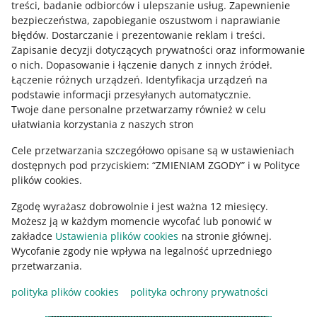
Skontaktuj się z nami
treści, badanie odbiorców i ulepszanie usług
.
Zapewnienie
bezpieczeństwa, zapobieganie oszustwom i naprawianie
błędów
.
Dostarczanie i prezentowanie reklam i treści
.
PODCAST
Zapisanie decyzji dotyczących prywatności oraz informowanie
024: Słowa - klucz do sukcesu Twojej
Zapytaj społeczność
o nich
.
Dopasowanie i łączenie danych z innych źródeł
.
sprzedaży - Krzysztof Marzec
Łączenie różnych urządzeń
.
Identyfikacja urządzeń na
podstawie informacji przesyłanych automatycznie
.
Zajrzyj na Allegro Gadane
Twoje dane personalne przetwarzamy również w celu
PODCAST
ułatwiania korzystania z naszych stron
026: Twój wizerunek a wizerunek
Twojego sklepu - Artur Kurasiński
Cele przetwarzania szczegółowo opisane są w ustawieniach
dostępnych pod przyciskiem: “ZMIENIAM ZGODY” i w Polityce
plików cookies.
PODCAST
Zgodę wyrażasz dobrowolnie i jest ważna 12 miesięcy.
038: Jak wybrać skuteczne narzędzia i
kanały sprzedaży online? - Michał
Możesz ją w każdym momencie wycofać lub ponowić w
Holka
zakładce
Ustawienia plików cookies
na stronie głównej.
Wycofanie zgody nie wpływa na legalność uprzedniego
Ta strona jest też dostępna w innych językach
przetwarzania.
PODCAST
041: Przyszłość e-commerce - Kamila
polityka plików cookies
polityka ochrony prywatności
Gębik
wygląd:
motyw jasny