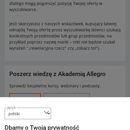
dlatego mogą pogorszyć pozycję Twojej oferty w
wyszukiwarce.
Jeśli skorzystasz z naszych wskazówek, kupujący łatwiej
odnajdą Twoją ofertę przez wyszukiwarkę (klienci szukają
konkretnych przedmiotów lub grup przedmiotów, na
przykład poprzez nazwę marki – nikt nie będzie szukał
wyrażeń "„rewelacyjna rzecz" czy „zobacz to!").
Poszerz wiedzę z Akademią Allegro
Sprawdź bezpłatne kursy, webinary i podcasty.
Wszystkie
(11)
Szybkie wskazówki
(2)
język
Podcasty
(7)
Webinary
(2)
Dbamy o Twoją prywatność
4 MIN
SZYBKA WSKAZÓWKA