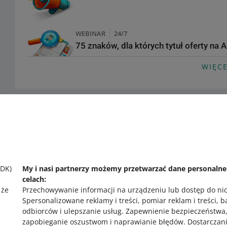
WEBINAR
24/7
75 znaków, dla których tytuł oferty na A
WIĘCE
PODCAST
023: Sprzedaż w modelu omnichannel 
Potrzebujesz pomocy?
PODCAST
Skontaktuj się z nami
024: Słowa - klucz do sukcesu Twojej 
SDK)
My i nasi partnerzy możemy przetwarzać dane personaln
celach:
 że
Przechowywanie informacji na urządzeniu lub dostęp do ni
PODCAST
Spersonalizowane reklamy i treści, pomiar reklam i treści, 
026: Twój wizerunek a wizerunek Twojeg
odbiorców i ulepszanie usług
.
Zapewnienie bezpieczeństwa
zapobieganie oszustwom i naprawianie błędów
.
Dostarczani