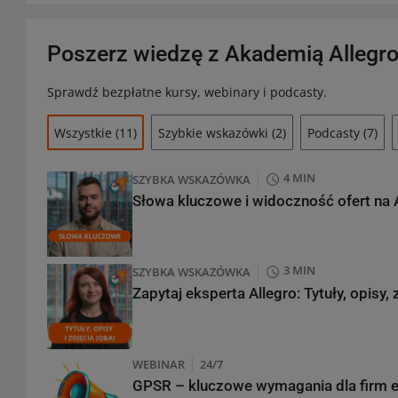
Poszerz wiedzę z Akademią Allegr
Sprawdź bezpłatne kursy, webinary i podcasty.
Wszystkie
(11)
Szybkie wskazówki
(2)
Podcasty
(7)
4 MIN
SZYBKA WSKAZÓWKA
Słowa kluczowe i widoczność ofert na 
3 MIN
SZYBKA WSKAZÓWKA
Zapytaj eksperta Allegro: Tytuły, opisy, 
WEBINAR
24/7
GPSR – kluczowe wymagania dla firm