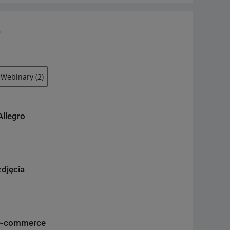
o
Webinary
(2)
Allegro
zdjęcia
 e-commerce