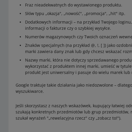
Fraz nieadekwatnych do wystawionego produktu.
Słów typu „okazja", „nowość", „promocja", „hit" itp.
Dodatkowych informacji – na przykład Twojego loginu,
informacji o fakturze czy o szybkiej wysyłce.
Numerów magazynowych czy Twoich oznaczeń wewnętrz
Znaków specjalnych (na przykład @, !, [ ]) jako ozdob
marki zawiera dany znak lub gdy chcesz wskazać rozmi
Nazwy marki, która nie dotyczy sprzedawanego produkt
wykorzystać z produktem innej marki, umieść w tytule
produkt jest uniwersalny i pasuje do wielu marek lub 
Google traktuje takie działania jako niedozwolone – dlate
wyszukiwarce.
Jeśli skorzystasz z naszych wskazówek, kupujący łatwiej od
szukają konkretnych przedmiotów lub grup przedmiotów, n
szukał wyrażeń "„rewelacyjna rzecz" czy „zobacz to!").