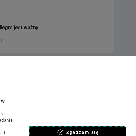
llegro jest ważny
J
- Mateusz Grzywnowicz
Zapytaj społeczność
Zajrzyj na Allegro Gadane
sprzedaży - Krzysztof Marzec
e w
ch
.
badanie
o sklepu - Artur Kurasiński
,
Zgadzam się
e i