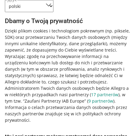
Wszystkie
(4)
Kursy
(1)
Szybkie wskazówki
(1)
Dbamy o Twoją prywatność
Podcasty
(2)
Dzięki plikom cookies i technologiom pokrewnym
(np. piksele,
SDK)
oraz przetwarzaniu Twoich danych osobowych
(między
KURS
innymi unikalne identyfikatory, dane przeglądarki)
, możemy
Parametry w Allegro
zapewnić, że dopasujemy do Ciebie wyświetlane treści.
Wyrażając zgodę na przechowywanie informacji na
urządzeniu końcowym lub dostęp do nich i przetwarzanie
danych (w tym w obszarze profilowania, analiz rynkowych i
5 MIN
SZYBKA WSKAZÓWKA
statystycznych) sprawiasz, że łatwiej będzie odnaleźć Ci w
Ważne zmiany przy sprzedaży
Allegro dokładnie to, czego szukasz i potrzebujesz.
materiałów budowlanych – Nowy CPR
Administratorem Twoich danych osobowych będzie Allegro a
w niektórych przypadkach nasi partnerzy (
17
partnerów
), w
tym tzw. “Zaufani Partnerzy IAB Europe” (
9
partnerów
).
PODCAST
Informacja o celach przetwarzania danych osobowych przez
008: Zwroty, reklamacje, regulamin
naszych partnerów znajduje się w ich politykach ochrony
sprzedaży. Jak uniknąć najczęściej
prywatności.
popełnianych błędów? - Sebastian
WIĘCEJ
Kovacs