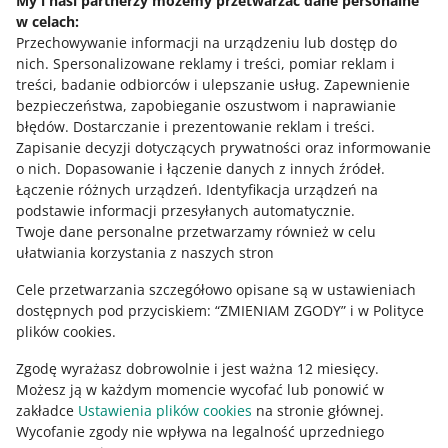
My i nasi partnerzy możemy przetwarzać dane personalne
PODCAST
w celach:
050: Jakość Twojej sprzedaży - Marcin
Potrzebujesz pomocy?
Wantuch
Przechowywanie informacji na urządzeniu lub dostęp do
nich
.
Spersonalizowane reklamy i treści, pomiar reklam i
Skontaktuj się z nami
treści, badanie odbiorców i ulepszanie usług
.
Zapewnienie
bezpieczeństwa, zapobieganie oszustwom i naprawianie
błędów
.
Dostarczanie i prezentowanie reklam i treści
.
Zapisanie decyzji dotyczących prywatności oraz informowanie
Zapytaj społeczność
o nich
.
Dopasowanie i łączenie danych z innych źródeł
.
Łączenie różnych urządzeń
.
Identyfikacja urządzeń na
podstawie informacji przesyłanych automatycznie
.
Zajrzyj na Allegro Gadane
Twoje dane personalne przetwarzamy również w celu
ułatwiania korzystania z naszych stron
Cele przetwarzania szczegółowo opisane są w ustawieniach
dostępnych pod przyciskiem: “ZMIENIAM ZGODY” i w Polityce
plików cookies.
Zgodę wyrażasz dobrowolnie i jest ważna 12 miesięcy.
Możesz ją w każdym momencie wycofać lub ponowić w
zakładce
Ustawienia plików cookies
na stronie głównej.
Wycofanie zgody nie wpływa na legalność uprzedniego
Ta strona jest też dostępna w innych językach