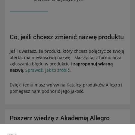
Co, jeśli chcesz zmienić nazwę produktu
Jeśli uważasz, że produkt, który chcesz połączyć ze swoją
ofertą, ma niewłaściwą nazwę – skorzystaj z formularza
zgłaszania błędu w produkcie i
zaproponuj własną
nazwę
.
Sprawdź, jak to zrobić
.
Dzięki temu masz wpływ na Katalog produktów Allegro i
pomagasz nam podnosić jego jakość.
Poszerz wiedzę z Akademią Allegro
Sprawdź bezpłatne kursy, webinary i podcasty.
język