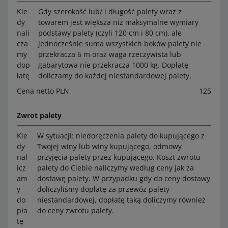
Kie
Gdy szerokość lub/ i długość palety wraz z
dy
towarem jest większa niż maksymalne wymiary
nali
podstawy palety (czyli 120 cm i 80 cm), ale
cza
jednocześnie suma wszystkich boków palety nie
my
przekracza 6 m oraz waga rzeczywista lub
dop
gabarytowa nie przekracza 1000 kg. Dopłatę
łatę
doliczamy do każdej niestandardowej palety.
Cena netto PLN
125
Zwrot palety
Kie
W sytuacji: niedoręczenia palety do kupującego z
dy
Twojej winy lub winy kupującego, odmowy
nal
przyjęcia palety przez kupującego. Koszt zwrotu
icz
palety do Ciebie naliczymy według ceny jak za
am
dostawę palety. W przypadku gdy do ceny dostawy
y
doliczyliśmy dopłatę za przewóz palety
do
niestandardowej, dopłatę taką doliczymy również
pła
do ceny zwrotu palety.
tę