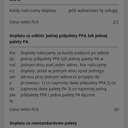
Kiedy naliczamy dopłatę
Jeśli wybierzesz tę usługę.
Cena netto PLN
2,5
Dopłata za odbiór jednej półpalety PPA lub jednej
palety PA
Kie
Dopłatę naliczamy za każdy podjazd po odbiór
dy
jednej półpalety PPA lub jednej palety PA w
nal
jednym dniu pod jeden adres. Nie naliczymy
icz
dopłaty, jeżeli w jednym dniu spod jednego
am
adresu przy jednym odbiorze przyjęto do
y
przewozu: 1) co najmniej dwie półpalety PPA 2) co
do
najmniej dwie palety PA 3) co najmniej jedną
pła
półpaletę PPA i jedna paletę PA łącznie.
tę
Cena netto PLN
20
Dopłata za niestandardowe palety