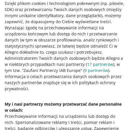
Dzięki plikom cookies i technologiom pokrewnym
(np. piksele,
Czy realizowane są odbiory i dostawy przesyłek
Odbiory przesyłek od sprzedających są ustalane
SDK)
oraz przetwarzaniu Twoich danych osobowych
(między
w weekendy?
indywidualnie z DHL Parcel.
innymi unikalne identyfikatory, dane przeglądarki)
, możemy
zapewnić, że dopasujemy do Ciebie wyświetlane treści.
Jaka jest częstotliwość odbiorów przesyłek?
Standardowo odbiory i dostawy przesyłek realizowane są
Wyrażając zgodę na przechowywanie informacji na
w dni robocze. Odbiory czy dostawy przesyłek w soboty
urządzeniu końcowym lub dostęp do nich i przetwarzanie
W jaki sposób mogę zgłosić zlecenie przewozu
możliwe są po indywidualnych ustaleniach z DHL Parcel.
Odbiory przesyłek możliwe są od poniedziałku do piątku,
danych (w tym w obszarze profilowania, analiz rynkowych i
przesyłki?
zgodnie z informacją udostępnioną w narzędziu
statystycznych) sprawiasz, że łatwiej będzie odnaleźć Ci w
nadawczym DHL24.
Allegro dokładnie to, czego szukasz i potrzebujesz.
Ile razy podejmowana jest próba dostarczenia
Możesz to zrobić za pomocą narzędzia DHL24.
przesyłki do kupującego?
Administratorem Twoich danych osobowych będzie Allegro a
w niektórych przypadkach nasi partnerzy (
17
partnerów
), w
Czy kupujący powinien sprawdzić stan
tym tzw. “Zaufani Partnerzy IAB Europe” (
DHL Parcel podejmuje maksymalnie dwie próby
9
partnerów
).
opakowania w obecności kierowcy?
Informacja o celach przetwarzania danych osobowych przez
doręczenia przesyłki do kupującego. Pierwszą i drugą
naszych partnerów znajduje się w ich politykach ochrony
próbę doręczenia uwzględniamy w cenach
Czy kupujący może zapłacić za przesyłkę przy
Tak. Jeśli opakowanie zewnętrzne jest uszkodzone,
prywatności.
podstawowych i nie wymagamy dodatkowej opłaty.
odbiorze?
kupujący podczas dostawy powinien poprosić kuriera o
spisanie protokołu szkody.
Tak, możliwa jest płatność gotówką przy odbiorze
My i nasi partnerzy możemy przetwarzać dane personalne
przesyłki.
w celach:
Potrzebujesz pomocy?
Przechowywanie informacji na urządzeniu lub dostęp do
nich
.
Spersonalizowane reklamy i treści, pomiar reklam i
Skontaktuj się z nami
treści, badanie odbiorców i ulepszanie usług
.
Zapewnienie