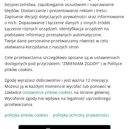
bezpieczeństwa, zapobieganie oszustwom i naprawianie
błędów
.
Dostarczanie i prezentowanie reklam i treści
.
Zapisanie decyzji dotyczących prywatności oraz informowanie
Zapytaj społeczność
o nich
.
Dopasowanie i łączenie danych z innych źródeł
.
Łączenie różnych urządzeń
.
Identyfikacja urządzeń na
podstawie informacji przesyłanych automatycznie
.
Zajrzyj na Allegro Gadane
Twoje dane personalne przetwarzamy również w celu
ułatwiania korzystania z naszych stron
Cele przetwarzania szczegółowo opisane są w ustawieniach
dostępnych pod przyciskiem: “ZMIENIAM ZGODY” i w Polityce
plików cookies.
Zgodę wyrażasz dobrowolnie i jest ważna 12 miesięcy.
Możesz ją w każdym momencie wycofać lub ponowić w
zakładce
Ustawienia plików cookies
na stronie głównej.
Wycofanie zgody nie wpływa na legalność uprzedniego
Ta strona jest też dostępna w innych językach
przetwarzania.
polityka plików cookies
polityka ochrony prywatności
wygląd:
motyw jasny