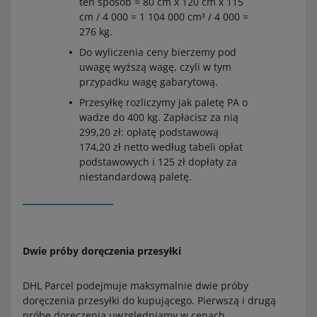
ten sposób = 80 cm x 120 cm x 115
cm / 4 000 = 1 104 000 cm³ / 4 000 =
276 kg.
Do wyliczenia ceny bierzemy pod
uwagę wyższą wagę, czyli w tym
przypadku wagę gabarytową.
Przesyłkę rozliczymy jak paletę PA o
wadze do 400 kg. Zapłacisz za nią
299,20 zł: opłatę podstawową
174,20 zł netto według tabeli opłat
podstawowych i 125 zł dopłaty za
niestandardową paletę.
Dwie próby doręczenia przesyłki
DHL Parcel podejmuje maksymalnie dwie próby
doręczenia przesyłki do kupującego. Pierwszą i drugą
próbę doręczenia uwzględniamy w cenach