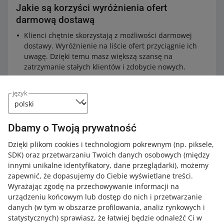
Jakie są korzyści wyróżnienia ofert
darmową dostawą
Klienci chętnie skorzystają z możliwości darmowej
dostawy. Wyróżnienie na liście ofert przyciągnie ich
uwagę. Dzięki temu masz większą szansę na
zatrzymanie stałych klientów i zdobycie nowych.
Jeżeli udostępnisz darmową dostawę i kupujący
wybierze tę formę przesyłki, w ocenie sprzedaży
nie
język
będzie mógł Ci dać mniej niż 5 gwiazdek za koszty
przesyłki.
Dbamy o Twoją prywatność
Kupujący podczas przeszukiwania kategorii mogą
filtrować wyniki wyszukiwania tak, by przeglądać tylko
Dzięki plikom cookies i technologiom pokrewnym
(np. piksele,
oferty z darmową dostawą.
SDK)
oraz przetwarzaniu Twoich danych osobowych
(między
innymi unikalne identyfikatory, dane przeglądarki)
, możemy
zapewnić, że dopasujemy do Ciebie wyświetlane treści.
Dodatkowe informacje
Wyrażając zgodę na przechowywanie informacji na
urządzeniu końcowym lub dostęp do nich i przetwarzanie
Używaj opcji darmowa dostawa zgodnie z jej
danych (w tym w obszarze profilowania, analiz rynkowych i
przeznaczeniem i od niczego jej nie uzależniaj (na
statystycznych) sprawiasz, że łatwiej będzie odnaleźć Ci w
przykład od ilości zakupionego towaru).