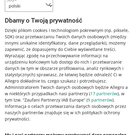
Mój asortyment
i skorzystaj z opcji
Wystaw podobną
.
Dbamy o Twoją prywatność
Ile czasu przechowujemy
Dzięki plikom cookies i technologiom pokrewnym
(np. piksele,
szkice
SDK)
oraz przetwarzaniu Twoich danych osobowych
(między
innymi unikalne identyfikatory, dane przeglądarki)
, możemy
Szkice są przechowywane przez 120
zapewnić, że dopasujemy do Ciebie wyświetlane treści.
dni od ostatniej edycji. Jeśli więc
Wyrażając zgodę na przechowywanie informacji na
przez 120 dni nie wprowadzisz
urządzeniu końcowym lub dostęp do nich i przetwarzanie
żadnych zmian w danym szkicu,
danych (w tym w obszarze profilowania, analiz rynkowych i
zostanie on automatycznie usunięty.
statystycznych) sprawiasz, że łatwiej będzie odnaleźć Ci w
Możesz zmienić między innymi tytuł,
Allegro dokładnie to, czego szukasz i potrzebujesz.
kategorię, produkt, opis czy zdjęcia.
Administratorem Twoich danych osobowych będzie Allegro a
Nie przechowujemy dłużej szkicu,
w niektórych przypadkach nasi partnerzy (
17
partnerów
), w
jeśli edytujesz tylko liczbę sztuk w
tym tzw. “Zaufani Partnerzy IAB Europe” (
9
partnerów
).
ofercie.
Informacja o celach przetwarzania danych osobowych przez
naszych partnerów znajduje się w ich politykach ochrony
prywatności.
My i nasi partnerzy możemy przetwarzać dane personalne