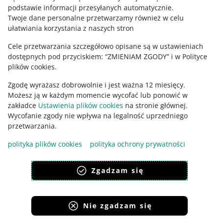
podstawie informacji przesyłanych automatycznie
.
Zajrzyj na Allegro Gadane
Twoje dane personalne przetwarzamy również w celu
ułatwiania korzystania z naszych stron
Cele przetwarzania szczegółowo opisane są w ustawieniach
dostępnych pod przyciskiem: “ZMIENIAM ZGODY” i w Polityce
plików cookies.
Zgodę wyrażasz dobrowolnie i jest ważna 12 miesięcy.
Możesz ją w każdym momencie wycofać lub ponowić w
zakładce
Ustawienia plików cookies
na stronie głównej.
Wycofanie zgody nie wpływa na legalność uprzedniego
Ta strona jest też dostępna w innych językach
przetwarzania.
polityka plików cookies
polityka ochrony prywatności
wygląd:
motyw jasny
Zgadzam się
Nie zgadzam się
Serwisy Grupy Allegro