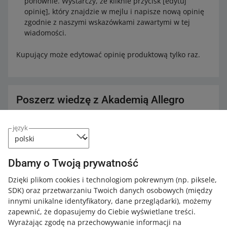
ponownie. Wystarczy, że kliknie przycisk [edytuj
opinię], który znajdzie w mejlu i napisze nową opinię
zgodnie z naszymi wskazówkami zawartymi w tej
wiadomości.
Kupujący może edytować opinię produktową tylko raz.
Poszerz wiedzę z Akademią Allegro
Sprawdź bezpłatne kursy, webinary i podcasty.
język
Wszystkie
(4)
Podcasty
(4)
Dbamy o Twoją prywatność
PODCAST
023: Sprzedaż w modelu omnichannel -
Dzięki plikom cookies i technologiom pokrewnym
(np. piksele,
Mateusz Grzywnowicz
SDK)
oraz przetwarzaniu Twoich danych osobowych
(między
innymi unikalne identyfikatory, dane przeglądarki)
, możemy
zapewnić, że dopasujemy do Ciebie wyświetlane treści.
PODCAST
Wyrażając zgodę na przechowywanie informacji na