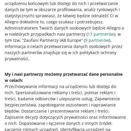
028: Nonviolent Communication w
urządzeniu końcowym lub dostęp do nich i przetwarzanie
biznesie - Hanna Kozłowska
danych (w tym w obszarze profilowania, analiz rynkowych i
statystycznych) sprawiasz, że łatwiej będzie odnaleźć Ci w
Allegro dokładnie to, czego szukasz i potrzebujesz.
PODCAST
Administratorem Twoich danych osobowych będzie Allegro a
029: Automatyzacja obsługi klienta -
w niektórych przypadkach nasi partnerzy (
17
partnerów
), w
Wiktoria Sitarczyk
tym tzw. “Zaufani Partnerzy IAB Europe” (
9
partnerów
).
Informacja o celach przetwarzania danych osobowych przez
naszych partnerów znajduje się w ich politykach ochrony
PODCAST
prywatności.
WIĘCEJ
045: Czy dezinformacja wpływa na
Twój biznes? - Katarzyna Bąkowicz
My i nasi partnerzy możemy przetwarzać dane personalne
w celach:
Potrzebujesz pomocy?
Przechowywanie informacji na urządzeniu lub dostęp do
nich
.
Spersonalizowane reklamy i treści, pomiar reklam i
Skontaktuj się z nami
treści, badanie odbiorców i ulepszanie usług
.
Zapewnienie
bezpieczeństwa, zapobieganie oszustwom i naprawianie
błędów
.
Dostarczanie i prezentowanie reklam i treści
.
Zapisanie decyzji dotyczących prywatności oraz informowanie
Zapytaj społeczność
o nich
.
Dopasowanie i łączenie danych z innych źródeł
.
Łączenie różnych urządzeń
.
Identyfikacja urządzeń na