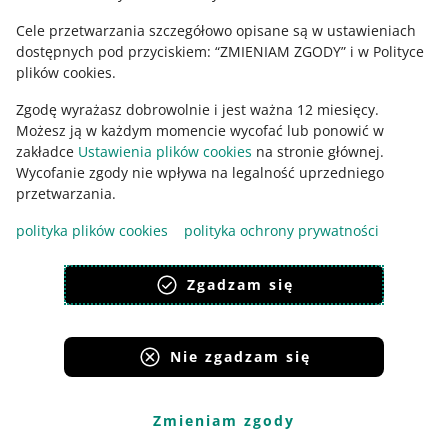
Cele przetwarzania szczegółowo opisane są w ustawieniach
dostępnych pod przyciskiem: “ZMIENIAM ZGODY” i w Polityce
plików cookies.
Zgodę wyrażasz dobrowolnie i jest ważna 12 miesięcy.
Możesz ją w każdym momencie wycofać lub ponowić w
zakładce
Ustawienia plików cookies
na stronie głównej.
Wycofanie zgody nie wpływa na legalność uprzedniego
Ta strona jest też dostępna w innych językach
przetwarzania.
polityka plików cookies
polityka ochrony prywatności
wygląd:
motyw jasny
Zgadzam się
Nie zgadzam się
Serwisy Grupy Allegro
Allegro.cz
Allegro.sk
Allegro.hu
Onedelivery.cz
Zmieniam zgody