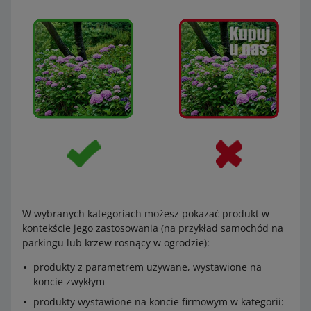
Dziecko – Odzież
Dziecko – Obuwie
Sport i turystyka – Turystyka – Bagaż
Sport i turystyka – Turystyka – Odzież
Sport i turystyka – Turystyka – Obuwie.
Dotyczy to ofert wystawianych zarówno na koncie
firmowym, jak i
zwykłym
.
Stosowanie tła innego niż białe możliwe także w innych
przypadkach – dotyczy to:
W wybranych kategoriach możesz pokazać produkt w
przedmiotów z parametrem Stan o wartości używane,
kontekście jego zastosowania (na przykład samochód na
regenerowane lub uszkodzone wystawiane na
koncie
parkingu lub krzew rosnący w ogrodzie):
zwykłym
przedmiotów z parametrem Stan o wartości używane,
produkty z parametrem używane, wystawione na
regenerowane lub uszkodzone wystawione na koncie
koncie zwykłym
firmowym w kategoriach:
produkty wystawione na koncie firmowym w kategorii: