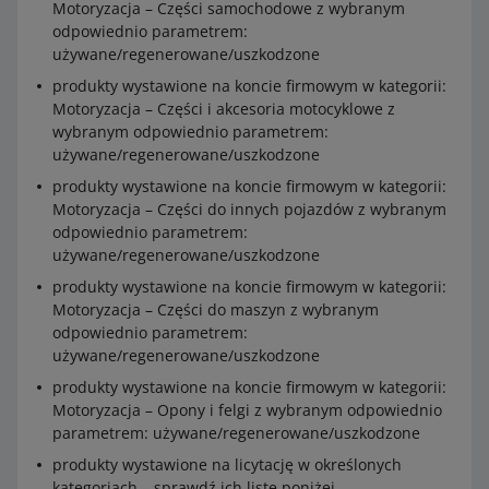
Motoryzacja – Części samochodowe z wybranym
Motoryzacja – Części samochodowe
odpowiednio parametrem:
używane/regenerowane/uszkodzone
Motoryzacja – Części i wyposażenie
motocyklowe
produkty wystawione na koncie firmowym w kategorii:
Motoryzacja – Części i akcesoria motocyklowe z
Motoryzacja – Części do maszyn i innych
wybranym odpowiednio parametrem:
pojazdów
używane/regenerowane/uszkodzone
Motoryzacja – Opony i felgi
produkty wystawione na koncie firmowym w kategorii:
przedmiotów wystawionych w licytacji, w
Motoryzacja – Części do innych pojazdów z wybranym
kategorii: Moda i Uroda – Odzież, Obuwie,
odpowiednio parametrem:
Dodatki
używane/regenerowane/uszkodzone
rzeźb plenerowych i fontann w kategorii
produkty wystawione na koncie firmowym w kategorii:
Sztuka
Motoryzacja – Części do maszyn z wybranym
dzieł sztuki innych niż rzeźby (oryginalne
odpowiednio parametrem:
obrazy malarskie, rysunki, grafiki, plakaty,
używane/regenerowane/uszkodzone
fotografie a także ich kopie), których
produkty wystawione na koncie firmowym w kategorii:
reprodukcje mogą wypełniać całą
Motoryzacja – Opony i felgi z wybranym odpowiednio
powierzchnię zdjęcia
parametrem: używane/regenerowane/uszkodzone
obiektów ze szkła uranowego w kategorii
produkty wystawione na licytację w określonych
Design i antyki
kategoriach – sprawdź ich listę poniżej.