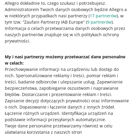
Allegro dokładnie to, czego szukasz i potrzebujesz.
Administratorem Twoich danych osobowych będzie Allegro a
7 MIN
SZYBKA WSKAZÓWKA
w niektórych przypadkach nasi partnerzy (
17
partnerów
), w
Zasady tworzenia miniaturek na Allegro
tym tzw. “Zaufani Partnerzy IAB Europe” (
9
partnerów
).
(Q&A)
Nie powtarzaj ujęć produktu. Na miniaturze w prawie
Informacja o celach przetwarzania danych osobowych przez
taki sam sposób został pokazany dwukrotnie ten sam
naszych partnerów znajduje się w ich politykach ochrony
zestaw ogrodowy – dwa krzesła i stolik. Taka miniatura
prywatności.
WEBINAR
24/7
WIĘCEJ
może błędnie sugerować, że oferta zawiera cztery
75 znaków, dla których tytuł oferty na
krzesła i dwa stoliki.
Allegro jest ważny
My i nasi partnerzy możemy przetwarzać dane personalne
w celach:
Potrzebujesz pomocy?
Przechowywanie informacji na urządzeniu lub dostęp do
nich
.
Spersonalizowane reklamy i treści, pomiar reklam i
Skontaktuj się z nami
treści, badanie odbiorców i ulepszanie usług
.
Zapewnienie
bezpieczeństwa, zapobieganie oszustwom i naprawianie
błędów
.
Dostarczanie i prezentowanie reklam i treści
.
Zapisanie decyzji dotyczących prywatności oraz informowanie
Zapytaj społeczność
o nich
.
Dopasowanie i łączenie danych z innych źródeł
.
Łączenie różnych urządzeń
.
Identyfikacja urządzeń na
podstawie informacji przesyłanych automatycznie
.
Zajrzyj na Allegro Gadane
Twoje dane personalne przetwarzamy również w celu
ułatwiania korzystania z naszych stron