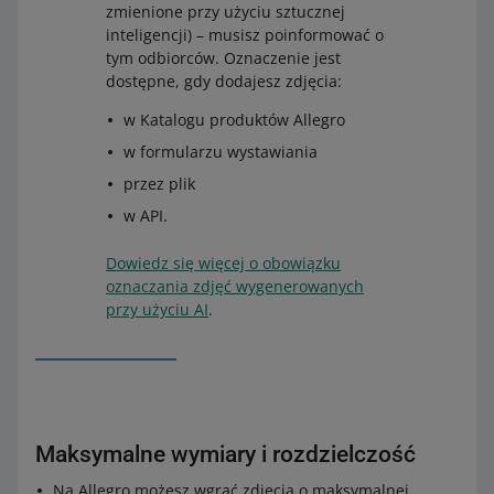
zmienione przy użyciu sztucznej
inteligencji) – musisz poinformować o
tym odbiorców. Oznaczenie jest
dostępne, gdy dodajesz zdjęcia:
w Katalogu produktów Allegro
w formularzu wystawiania
przez plik
w API.
Dowiedz się więcej o obowiązku
oznaczania zdjęć wygenerowanych
przy użyciu AI
.
Maksymalne wymiary i rozdzielczość
Na Allegro możesz wgrać zdjęcia o maksymalnej