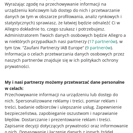
Ogłoszenia w API Allegro
Wyrażając zgodę na przechowywanie informacji na
urządzeniu końcowym lub dostęp do nich i przetwarzanie
Tworzenie i zarządzanie ogłoszeniami jest dostępne w
danych (w tym w obszarze profilowania, analiz rynkowych i
API Allegro
.
statystycznych) sprawiasz, że łatwiej będzie odnaleźć Ci w
Allegro dokładnie to, czego szukasz i potrzebujesz.
Administratorem Twoich danych osobowych będzie Allegro a
Dowiedz się więcej
w niektórych przypadkach nasi partnerzy (
17
partnerów
), w
tym tzw. “Zaufani Partnerzy IAB Europe” (
9
partnerów
).
Co powinien zawierać dobry opis oferty
Informacja o celach przetwarzania danych osobowych przez
Jakie są zasady dotyczące wystawiania i opisu
naszych partnerów znajduje się w ich politykach ochrony
prywatności.
Jak wystawić ogłoszenie na Allegro Lokalnie
My i nasi partnerzy możemy przetwarzać dane personalne
w celach:
Potrzebujesz pomocy?
Przechowywanie informacji na urządzeniu lub dostęp do
nich
.
Spersonalizowane reklamy i treści, pomiar reklam i
Skontaktuj się z nami
treści, badanie odbiorców i ulepszanie usług
.
Zapewnienie
bezpieczeństwa, zapobieganie oszustwom i naprawianie
błędów
.
Dostarczanie i prezentowanie reklam i treści
.
Zapisanie decyzji dotyczących prywatności oraz informowanie
Zapytaj społeczność
o nich
.
Dopasowanie i łączenie danych z innych źródeł
.