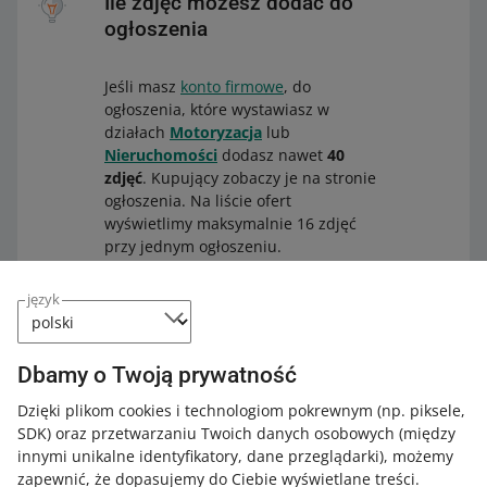
Ile zdjęć możesz dodać do
ogłoszenia
Jeśli masz
konto firmowe
, do
ogłoszenia, które wystawiasz w
działach
Motoryzacja
lub
Nieruchomości
dodasz nawet
40
zdjęć
. Kupujący zobaczy je na stronie
ogłoszenia. Na liście ofert
wyświetlimy maksymalnie 16 zdjęć
przy jednym ogłoszeniu.
język
Jeśli masz konto zwykłe, możesz
dodać do oferty 10 zdjęć – niezależnie
od kategorii.
Dbamy o Twoją prywatność
Dzięki plikom cookies i technologiom pokrewnym
(np. piksele,
SDK)
oraz przetwarzaniu Twoich danych osobowych
(między
innymi unikalne identyfikatory, dane przeglądarki)
, możemy
zapewnić, że dopasujemy do Ciebie wyświetlane treści.