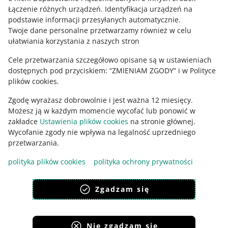
Łączenie różnych urządzeń
.
Identyfikacja urządzeń na
podstawie informacji przesyłanych automatycznie
.
Zajrzyj na Allegro Gadane
Twoje dane personalne przetwarzamy również w celu
ułatwiania korzystania z naszych stron
Cele przetwarzania szczegółowo opisane są w ustawieniach
dostępnych pod przyciskiem: “ZMIENIAM ZGODY” i w Polityce
plików cookies.
Zgodę wyrażasz dobrowolnie i jest ważna 12 miesięcy.
Możesz ją w każdym momencie wycofać lub ponowić w
zakładce
Ustawienia plików cookies
na stronie głównej.
Wycofanie zgody nie wpływa na legalność uprzedniego
Ta strona jest też dostępna w innych językach
przetwarzania.
polityka plików cookies
polityka ochrony prywatności
wygląd:
motyw jasny
Zgadzam się
Nie zgadzam się