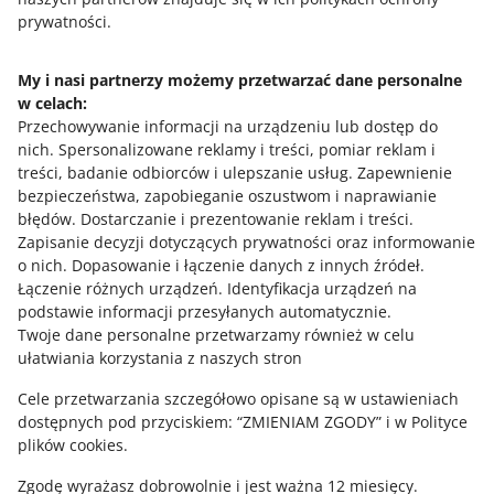
Allegro - Dom i Ogród - Wyposażenie - Ozdoby
7 MIN
SZYBKA WSKAZÓWKA
prywatności.
WIĘCEJ
świąteczne i okolicznościowe - Fajerwerki (kat. nr
Poznaj kupony rabatowe dla kupujących
300733)
My i nasi partnerzy możemy przetwarzać dane personalne
Allegro - Dom i Ogród - Wyposażenie - Zabawne
w celach:
gadżety (kat. nr 121237)
Potrzebujesz pomocy?
4 MIN
SZYBKA WSKAZÓWKA
Przechowywanie informacji na urządzeniu lub dostęp do
Allegro - Kolekcje i sztuka - Kolekcje - Militaria - Broń
Smart! Monety na Allegro
nich
.
Spersonalizowane reklamy i treści, pomiar reklam i
(kat. nr 3690)
Skontaktuj się z nami
treści, badanie odbiorców i ulepszanie usług
.
Zapewnienie
Allegro - Kolekcje i sztuka - Kolekcje - Trafika (kat. nr
bezpieczeństwa, zapobieganie oszustwom i naprawianie
47937)
błędów
.
Dostarczanie i prezentowanie reklam i treści
.
6 MIN
SZYBKA WSKAZÓWKA
Zapisanie decyzji dotyczących prywatności oraz informowanie
Allegro - Kultura i rozrywka - Gry Towarzyskie -
Zapytaj społeczność
Kampanie Allegro - poznaj narzędzia i
o nich
.
Dopasowanie i łączenie danych z innych źródeł
.
Planszowe - Dla dorosłych (kat. nr 256617)
przygotuj swoje oferty na wyjątkowe
Łączenie różnych urządzeń
.
Identyfikacja urządzeń na
Allegro - Kultura i rozrywka - Książki i Komiksy -
promocje
podstawie informacji przesyłanych automatycznie
.
Zajrzyj na Allegro Gadane
Literatura obyczajowa, erotyczna - Literatura erotyczna
Twoje dane personalne przetwarzamy również w celu
(kat. nr 255982)
5 MIN
SZYBKA WSKAZÓWKA
ułatwiania korzystania z naszych stron
Kalendarz najważniejszych Kampanii
Allegro - Motoryzacja - Inne pojazdy i łodzie (kat. nr
Allegro
Cele przetwarzania szczegółowo opisane są w ustawieniach
4079)
dostępnych pod przyciskiem: “ZMIENIAM ZGODY” i w Polityce
Allegro - Motoryzacja - Motocykle i quady (kat. nr
plików cookies.
300685)
2 MIN
SZYBKA WSKAZÓWKA
Zgodę wyrażasz dobrowolnie i jest ważna 12 miesięcy.
Allegro - Motoryzacja - Samochody (kat. nr 149)
Kalkulator opłat i prowizji na Allegro