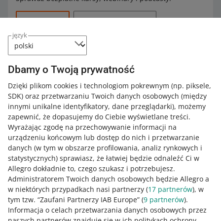
z opcją kup teraz
Wszystkie
(14)
Szybkie wskazówki
(11)
stan: Nowy (oprócz kategorii, w których parametr Stan
jest niedostępny)
język
Podcasty
(2)
Webinary
(1)
dostawa Smart! lub darmowa dostawa
połączone z
Katalogiem produktów Allegro
Dbamy o Twoją prywatność
1 MIN
SZYBKA WSKAZÓWKA
produkt jest dostępny w ofertach od co najmniej
Jak zdobyć oznaczenie Allegro Smart!
Dzięki plikom cookies i technologiom pokrewnym
(np. piksele,
dwóch różnych sprzedających. Wyjątkiem są oferty
w 3 krokach?
SDK)
oraz przetwarzaniu Twoich danych osobowych
(między
wystawione przez sprzedawców uczestniczących w
innymi unikalne identyfikatory, dane przeglądarki)
, możemy
programach partnerskich: Brand Partner, Top Brand
zapewnić, że dopasujemy do Ciebie wyświetlane treści.
Partner, Partner Strategiczny, Allegro Diamond
3 MIN
SZYBKA WSKAZÓWKA
Wyrażając zgodę na przechowywanie informacji na
Partners i Top New Joiners.
Czym jest oznaczenie Gwarancja
urządzeniu końcowym lub dostęp do nich i przetwarzanie
najniższej ceny?
danych (w tym w obszarze profilowania, analiz rynkowych i
Cenę produktów sprawdzamy kilka razy dziennie. Jeśli
statystycznych) sprawiasz, że łatwiej będzie odnaleźć Ci w
cena jest taka sama w dwóch ofertach, oznaczenie
Allegro dokładnie to, czego szukasz i potrzebujesz.
otrzymają obie z nich.
8 MIN
SZYBKA WSKAZÓWKA
Administratorem Twoich danych osobowych będzie Allegro a
Omnibus na Allegro, czyli jak
w niektórych przypadkach nasi partnerzy (
17
partnerów
), w
prezentować cenę promocyjną
Do 31 października 2024 oznaczenia nie przyznawaliśmy
tym tzw. “Zaufani Partnerzy IAB Europe” (
9
partnerów
).
ofertom wystawionym w poniższych podkategoriach:
Informacja o celach przetwarzania danych osobowych przez
naszych partnerów znajduje się w ich politykach ochrony