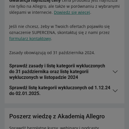
Gwarancja najniższej ceny
cena produktu jest najniższa
nie tylko na Allegro, ale także w porównaniu z wybranymi
sklepami w internecie.
Dowiedz się więcej
.
Jeśli nie chcesz, żeby w Twoich ofertach pojawiło się
oznaczenie SUPERCENA, skontaktuj się z nami przez
formularz kontaktowy
.
Zasady obowiązują od 31 października 2024.
Sprawdź zasady i listę kategorii wykluczonych
do 31 października oraz listę kategorii
wykluczonych w listopadzie 2024
Sprawdź listę kategorii wykluczonych od 1.12.24
Oznaczenie przyznawaliśmy ofertom, które spełniają
do 02.01.2025.
wszystkie
poniższe warunki:
Oznaczenia nie przyznawaliśmy ofertom wystawionym w
najniższa cena na Allegro – sprawdzamy to kilka razy
wybranych podkategoriach
w ciągu doby
.
Poszerz wiedzę z Akademią Allegro
wystawione na
koncie firmowym
z jakością sprzedaży
na poziomie co najmniej Neutralnym
Sprawdź bezpłatne kursy, webinary i podcasty.