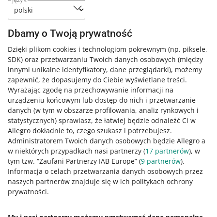
Dane z formularza dostaw i płatności udostępniamy
przez około 60 dni. Po tym czasie przeniesiemy je do
archiwum.
Dbamy o Twoją prywatność
Dzięki plikom cookies i technologiom pokrewnym
(np. piksele,
Najczęściej zadawane pytania
SDK)
oraz przetwarzaniu Twoich danych osobowych
(między
innymi unikalne identyfikatory, dane przeglądarki)
, możemy
Dotarły do mnie dwa różne adresy kupującego –
zapewnić, że dopasujemy do Ciebie wyświetlane treści.
na który wysłać towar?
Wyrażając zgodę na przechowywanie informacji na
urządzeniu końcowym lub dostęp do nich i przetwarzanie
Jak sprawdzę, jaki sposób zapłaty i dostawy
Kupujący może podać w
ustawieniach konta
dodatkowe
danych (w tym w obszarze profilowania, analiz rynkowych i
wybrał kupujący?
adresy do wysyłki. W formularzu dostawy i płatności
statystycznych) sprawiasz, że łatwiej będzie odnaleźć Ci w
musi wskazać, na który adres ma trafić przesyłka.
Allegro dokładnie to, czego szukasz i potrzebujesz.
Nie doszedł do mnie mejl z danymi kupującego.
Te informacje wraz z adresem do wysyłki znajdziesz w
Co robić?
Administratorem Twoich danych osobowych będzie Allegro a
mejlu i w zakładce
Zamówienia
. Wybierz Szczegóły przy
w niektórych przypadkach nasi partnerzy (
Kiedy kupujący wypełni formularz, dostaniesz mejla z
17
partnerów
), w
wybranym zamówieniu.
Co, jeśli dane kupującego są niepełne lub
tym tzw. “Zaufani Partnerzy IAB Europe” (
informacją, jakie opcje wybrał. Możesz sprawdzić je też
Jeśli nie dotarł do Ciebie mejl z danymi kupującego, nic
9
partnerów
).
nieprawdziwe?
Informacja o celach przetwarzania danych osobowych przez
w zakładce
straconego. Po zakończeniu transakcji, informacje o niej
Zamówienia
.
naszych partnerów znajduje się w ich politykach ochrony
znajdziesz w zakładce
Zamówienia
. Odszukaj
Kupujący nie odpowiada na mojego mejla. Co
Jeżeli stwierdzisz, że kupujący przesłał
niepełne
dane (na
prywatności.
zamówienie i sprawdź jego szczegóły.
robić?
przykład brak numeru telefonu, numeru kierunkowego,
nazwiska, numeru domu) lub
nieprawdziwe
dane (ulica
Nie zgłaszaj od razu sytuacji, gdy kupujący nie