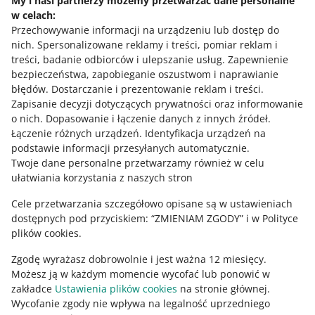
My i nasi partnerzy możemy przetwarzać dane personalne
nie istnieje w danym mieście, nie ma takiego numeru
odpowiada na Twoje wiadomości. Jeśli nie dotarła do
w celach:
telefonu, mejl nie dociera do odbiorcy), a potrzebujesz
Potrzebujesz pomocy?
Ciebie informacja o niedostarczonym mejlu – możliwe, że
Przechowywanie informacji na urządzeniu lub dostęp do
ich, by zrealizować zamówienie –
skontaktuj się z nami
.
nie przeczytał jeszcze Twojej wiadomości.
nich
.
Spersonalizowane reklamy i treści, pomiar reklam i
Jeśli kupujący zapłaci przez Allegro Finanse, informację o
Skontaktuj się z nami
treści, badanie odbiorców i ulepszanie usług
.
Zapewnienie
wpłacie znajdziesz też w zakładce
Środki i historia
bezpieczeństwa, zapobieganie oszustwom i naprawianie
operacji
.
błędów
.
Dostarczanie i prezentowanie reklam i treści
.
Zapisanie decyzji dotyczących prywatności oraz informowanie
Zapytaj społeczność
o nich
.
Dopasowanie i łączenie danych z innych źródeł
.
Łączenie różnych urządzeń
.
Identyfikacja urządzeń na
podstawie informacji przesyłanych automatycznie
.
Zajrzyj na Allegro Gadane
Twoje dane personalne przetwarzamy również w celu
ułatwiania korzystania z naszych stron
Cele przetwarzania szczegółowo opisane są w ustawieniach
dostępnych pod przyciskiem: “ZMIENIAM ZGODY” i w Polityce
plików cookies.
Zgodę wyrażasz dobrowolnie i jest ważna 12 miesięcy.
Możesz ją w każdym momencie wycofać lub ponowić w
zakładce
Ustawienia plików cookies
na stronie głównej.
Wycofanie zgody nie wpływa na legalność uprzedniego
Ta strona jest też dostępna w innych językach