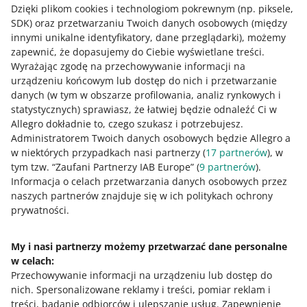
Dzięki plikom cookies i technologiom pokrewnym
(np. piksele,
Opowiadamy za Ciebie na proste i powtarzalne
SDK)
oraz przetwarzaniu Twoich danych osobowych
(między
pytania Twoich klientów.
innymi unikalne identyfikatory, dane przeglądarki)
, możemy
Obsługujemy w języku polskim, angielskim, czeskim,
zapewnić, że dopasujemy do Ciebie wyświetlane treści.
słowackim i węgierskim.
Wyrażając zgodę na przechowywanie informacji na
Nasze odpowiedzi liczą się do Twoich wyników w
urządzeniu końcowym lub dostęp do nich i przetwarzanie
jakości sprzedaży.
danych (w tym w obszarze profilowania, analiz rynkowych i
statystycznych) sprawiasz, że łatwiej będzie odnaleźć Ci w
Masz pełną kontrolę nad wiadomościami do Twoich
Allegro dokładnie to, czego szukasz i potrzebujesz.
kupujących. Odpowiedzi udzielone przez nas
Administratorem Twoich danych osobowych będzie Allegro a
zobaczysz w zakładce
Wiadomości
.
w niektórych przypadkach nasi partnerzy (
17
partnerów
), w
Masz czas na rozwój swojej sprzedaży.
tym tzw. “Zaufani Partnerzy IAB Europe” (
9
partnerów
).
Informacja o celach przetwarzania danych osobowych przez
Więcej informacji znajdziesz w
regulaminie usługi
naszych partnerów znajduje się w ich politykach ochrony
Customer Support
.
prywatności.
My i nasi partnerzy możemy przetwarzać dane personalne
w celach:
Potrzebujesz pomocy?
Przechowywanie informacji na urządzeniu lub dostęp do
nich
.
Spersonalizowane reklamy i treści, pomiar reklam i
Skontaktuj się z nami
treści, badanie odbiorców i ulepszanie usług
.
Zapewnienie