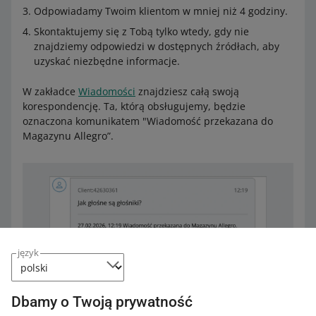
Odpowiadamy Twoim klientom w mniej niż 4 godziny.
Skontaktujemy się z Tobą tylko wtedy, gdy nie
znajdziemy odpowiedzi w dostępnych źródłach, aby
uzyskać niezbędne informacje.
W zakładce
Wiadomości
znajdziesz całą swoją
korespondencję. Ta, którą obsługujemy, będzie
oznaczona komunikatem "Wiadomość przekazana do
Magazynu Allegro”.
język
Dbamy o Twoją prywatność
Co zyskujesz