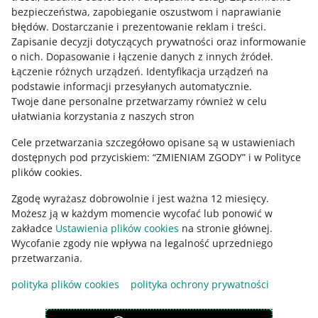
bezpieczeństwa, zapobieganie oszustwom i naprawianie
błędów
.
Dostarczanie i prezentowanie reklam i treści
.
Zapisanie decyzji dotyczących prywatności oraz informowanie
Zapytaj społeczność
o nich
.
Dopasowanie i łączenie danych z innych źródeł
.
Łączenie różnych urządzeń
.
Identyfikacja urządzeń na
podstawie informacji przesyłanych automatycznie
.
Zajrzyj na Allegro Gadane
Twoje dane personalne przetwarzamy również w celu
ułatwiania korzystania z naszych stron
Cele przetwarzania szczegółowo opisane są w ustawieniach
dostępnych pod przyciskiem: “ZMIENIAM ZGODY” i w Polityce
plików cookies.
Zgodę wyrażasz dobrowolnie i jest ważna 12 miesięcy.
Możesz ją w każdym momencie wycofać lub ponowić w
zakładce
Ustawienia plików cookies
na stronie głównej.
Wycofanie zgody nie wpływa na legalność uprzedniego
Ta strona jest też dostępna w innych językach
przetwarzania.
polityka plików cookies
polityka ochrony prywatności
wygląd:
motyw jasny