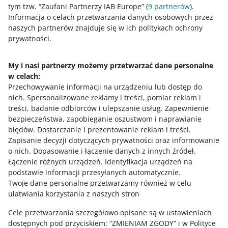
Co się stanie, jeśli kupujący z zakładki poprosi
tym tzw. “Zaufani Partnerzy IAB Europe” (
9
partnerów
).
Nie, dostanie powiadomienie dopiero gdy będzie chciał
Allegro o pomoc?
Jeśli masz
powiązane konta
, a na nich w zakładce Moi
Informacja o celach przetwarzania danych osobowych przez
zrobić u Ciebie zakupy. Może się wtedy z Tobą
nieaktywni kupujący masz kupujących, którzy robili u
naszych partnerów znajduje się w ich politykach ochrony
skontaktować.
Co zrobić, jeśli kupujący wiele razy nie opłaci
Ciebie zakupy – wtedy możesz ich dodać też na reszcie
Na prośbę kupującego możemy sprawdzić, czy Twoje
prywatności.
licytacji?
swoich kont.
uzasadnienia są wystarczające, aby ograniczyć mu
Zobacz, jak to zrobić
.
możliwość zakupu. W zależności od powodu, z którego
Jeśli kupujący licytuje w Twoich ofertach i wielokrotnie
My i nasi partnerzy możemy przetwarzać dane personalne
wykluczasz tego kupującego, poprosimy Cię o
ich nie opłaca, możesz dodać go do zakładki Moi
w celach:
udokumentowane powody Twojej decyzji. Przykładowo,
Potrzebujesz pomocy?
nieaktywni kupujący. Tym samym ograniczysz mu
Przechowywanie informacji na urządzeniu lub dostęp do
jeśli wskażesz, że kupujący wielokrotnie zwrócił Ci
możliwość zakupu w Twoich ofertach.
nich
.
Spersonalizowane reklamy i treści, pomiar reklam i
niewłaściwy towar – to poprosimy Cię o zdjęcia przesyłek
Skontaktuj się z nami
treści, badanie odbiorców i ulepszanie usług
.
Zapewnienie
od kupującego, które to potwierdzają.
bezpieczeństwa, zapobieganie oszustwom i naprawianie
błędów
.
Dostarczanie i prezentowanie reklam i treści
.
Zapisanie decyzji dotyczących prywatności oraz informowanie
Zapytaj społeczność
o nich
.
Dopasowanie i łączenie danych z innych źródeł
.
Łączenie różnych urządzeń
.
Identyfikacja urządzeń na
podstawie informacji przesyłanych automatycznie
.
Zajrzyj na Allegro Gadane
Twoje dane personalne przetwarzamy również w celu
ułatwiania korzystania z naszych stron
Cele przetwarzania szczegółowo opisane są w ustawieniach
dostępnych pod przyciskiem: “ZMIENIAM ZGODY” i w Polityce