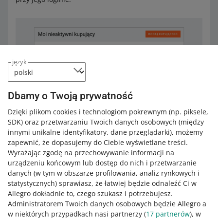
język
Dbamy o Twoją prywatność
Dzięki plikom cookies i technologiom pokrewnym
(np. piksele,
SDK)
oraz przetwarzaniu Twoich danych osobowych
(między
innymi unikalne identyfikatory, dane przeglądarki)
, możemy
zapewnić, że dopasujemy do Ciebie wyświetlane treści.
Najczęściej zadawane pytania
Wyrażając zgodę na przechowywanie informacji na
urządzeniu końcowym lub dostęp do nich i przetwarzanie
Czy mogę dodać kupującego, który nic u mnie
danych (w tym w obszarze profilowania, analiz rynkowych i
nie kupił?
statystycznych) sprawiasz, że łatwiej będzie odnaleźć Ci w
Allegro dokładnie to, czego szukasz i potrzebujesz.
Czy kupujący dostaje powiadomienie, gdy
Nie. Jeśli kupujący nie robił u Ciebie zakupów, nie masz
dodam go do zakładki?
Administratorem Twoich danych osobowych będzie Allegro a
uzasadnionej przyczyny, by odmówić mu sprzedaży.
w niektórych przypadkach nasi partnerzy (
17
partnerów
), w