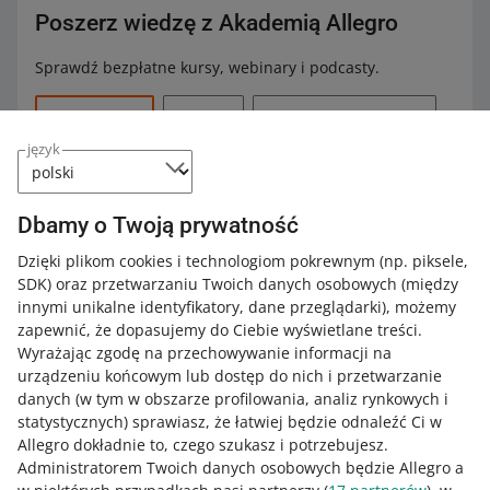
Poszerz wiedzę z Akademią Allegro
Sprawdź bezpłatne kursy, webinary i podcasty.
Wszystkie
(23)
Kursy
(8)
Szybkie wskazówki
(10)
język
Podcasty
(4)
Webinary
(1)
Dbamy o Twoją prywatność
KURS
Allegro Ads Partner - kurs dla agencji
Dzięki plikom cookies i technologiom pokrewnym
(np. piksele,
SDK)
oraz przetwarzaniu Twoich danych osobowych
(między
innymi unikalne identyfikatory, dane przeglądarki)
, możemy
zapewnić, że dopasujemy do Ciebie wyświetlane treści.
KURS
Wyrażając zgodę na przechowywanie informacji na
Jak zwiększyć sprzedaż z Allegro Ads?
urządzeniu końcowym lub dostęp do nich i przetwarzanie
danych (w tym w obszarze profilowania, analiz rynkowych i
statystycznych) sprawiasz, że łatwiej będzie odnaleźć Ci w
Allegro dokładnie to, czego szukasz i potrzebujesz.
KURS
Administratorem Twoich danych osobowych będzie Allegro a
Bądź widoczny z reklamą graficzną