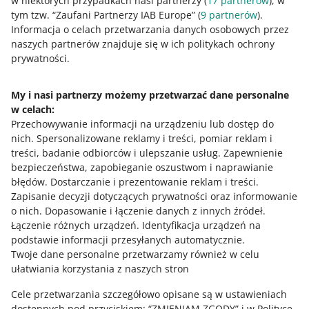
w niektórych przypadkach nasi partnerzy (
17
partnerów
), w
Allegro Ads
tym tzw. “Zaufani Partnerzy IAB Europe” (
9
partnerów
).
Informacja o celach przetwarzania danych osobowych przez
naszych partnerów znajduje się w ich politykach ochrony
KURS
prywatności.
WIĘCEJ
Sieci reklamowe Allegro Ads - poznaj
dodatkowe możliwości pozyskiwania
kupujących
My i nasi partnerzy możemy przetwarzać dane personalne
w celach:
Potrzebujesz pomocy?
3 MIN
SZYBKA WSKAZÓWKA
Przechowywanie informacji na urządzeniu lub dostęp do
Poznaj Allegro Ads i rozwijaj swój
nich
.
Spersonalizowane reklamy i treści, pomiar reklam i
Skontaktuj się z nami
biznes
treści, badanie odbiorców i ulepszanie usług
.
Zapewnienie
bezpieczeństwa, zapobieganie oszustwom i naprawianie
błędów
.
Dostarczanie i prezentowanie reklam i treści
.
4 MIN
SZYBKA WSKAZÓWKA
Zapisanie decyzji dotyczących prywatności oraz informowanie
Zapytaj społeczność
Reklama Allegro Ads w kilku krokach
o nich
.
Dopasowanie i łączenie danych z innych źródeł
.
Łączenie różnych urządzeń
.
Identyfikacja urządzeń na
podstawie informacji przesyłanych automatycznie
.
Zajrzyj na Allegro Gadane
Twoje dane personalne przetwarzamy również w celu
9 MIN
SZYBKA WSKAZÓWKA
ułatwiania korzystania z naszych stron
Jak czytać i analizować statystyki
Allegro Ads
Cele przetwarzania szczegółowo opisane są w ustawieniach
dostępnych pod przyciskiem: “ZMIENIAM ZGODY” i w Polityce