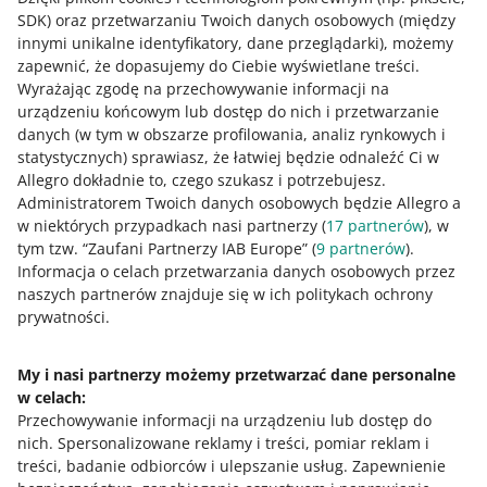
Allegro Ads
SDK)
oraz przetwarzaniu Twoich danych osobowych
(między
innymi unikalne identyfikatory, dane przeglądarki)
, możemy
zapewnić, że dopasujemy do Ciebie wyświetlane treści.
4 MIN
SZYBKA WSKAZÓWKA
Wyrażając zgodę na przechowywanie informacji na
Reklama Allegro Ads w kilku krokach
urządzeniu końcowym lub dostęp do nich i przetwarzanie
danych (w tym w obszarze profilowania, analiz rynkowych i
statystycznych) sprawiasz, że łatwiej będzie odnaleźć Ci w
Allegro dokładnie to, czego szukasz i potrzebujesz.
8 MIN
SZYBKA WSKAZÓWKA
Administratorem Twoich danych osobowych będzie Allegro a
Jak złożyć reklamację logistyczną?
w niektórych przypadkach nasi partnerzy (
17
partnerów
), w
tym tzw. “Zaufani Partnerzy IAB Europe” (
9
partnerów
).
Informacja o celach przetwarzania danych osobowych przez
naszych partnerów znajduje się w ich politykach ochrony
5 MIN
SZYBKA WSKAZÓWKA
prywatności.
WIĘCEJ
Reklamacje pod kontrolą - 5
najczęstszych sytuacji
My i nasi partnerzy możemy przetwarzać dane personalne
w celach:
Potrzebujesz pomocy?
5 MIN
SZYBKA WSKAZÓWKA
Przechowywanie informacji na urządzeniu lub dostęp do
Co zrobić, gdy kupujący zgłasza
nich
.
Spersonalizowane reklamy i treści, pomiar reklam i
Skontaktuj się z nami
reklamację?
treści, badanie odbiorców i ulepszanie usług
.
Zapewnienie