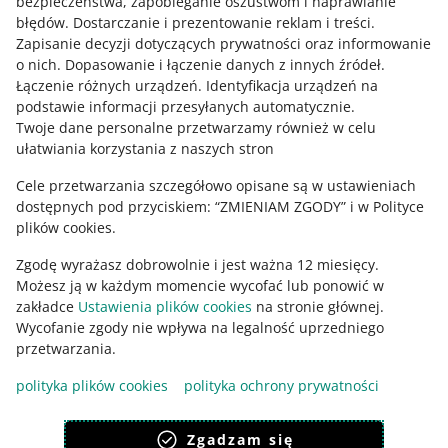
bezpieczeństwa, zapobieganie oszustwom i naprawianie
błędów
.
Dostarczanie i prezentowanie reklam i treści
.
KURS
Zapisanie decyzji dotyczących prywatności oraz informowanie
Wideo, które sprzedaje – Reklama
Zapytaj społeczność
o nich
.
Dopasowanie i łączenie danych z innych źródeł
.
wideo w Allegro Ads
Łączenie różnych urządzeń
.
Identyfikacja urządzeń na
podstawie informacji przesyłanych automatycznie
.
Zajrzyj na Allegro Gadane
Twoje dane personalne przetwarzamy również w celu
8 MIN
SZYBKA WSKAZÓWKA
ułatwiania korzystania z naszych stron
Zwroty pod kontrolą - 5 typowych
Cele przetwarzania szczegółowo opisane są w ustawieniach
sytuacji
dostępnych pod przyciskiem: “ZMIENIAM ZGODY” i w Polityce
plików cookies.
7 MIN
SZYBKA WSKAZÓWKA
Zgodę wyrażasz dobrowolnie i jest ważna 12 miesięcy.
TOP 5 opcji Allegro Analytics
Możesz ją w każdym momencie wycofać lub ponowić w
zakładce
Ustawienia plików cookies
na stronie głównej.
Wycofanie zgody nie wpływa na legalność uprzedniego
Ta strona jest też dostępna w innych językach
przetwarzania.
11 MIN
SZYBKA WSKAZÓWKA
Jak stworzyć skuteczny Brand Store na
polityka plików cookies
polityka ochrony prywatności
Allegro
wygląd:
motyw jasny
Zgadzam się