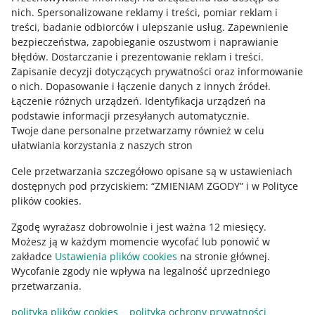
nich
.
Spersonalizowane reklamy i treści, pomiar reklam i
Skontaktuj się z nami
treści, badanie odbiorców i ulepszanie usług
.
Zapewnienie
bezpieczeństwa, zapobieganie oszustwom i naprawianie
błędów
.
Dostarczanie i prezentowanie reklam i treści
.
Zapisanie decyzji dotyczących prywatności oraz informowanie
Zapytaj społeczność
o nich
.
Dopasowanie i łączenie danych z innych źródeł
.
Łączenie różnych urządzeń
.
Identyfikacja urządzeń na
podstawie informacji przesyłanych automatycznie
.
Zajrzyj na Allegro Gadane
Twoje dane personalne przetwarzamy również w celu
ułatwiania korzystania z naszych stron
Cele przetwarzania szczegółowo opisane są w ustawieniach
dostępnych pod przyciskiem: “ZMIENIAM ZGODY” i w Polityce
plików cookies.
Zgodę wyrażasz dobrowolnie i jest ważna 12 miesięcy.
Możesz ją w każdym momencie wycofać lub ponowić w
zakładce
Ustawienia plików cookies
na stronie głównej.
Wycofanie zgody nie wpływa na legalność uprzedniego
Ta strona jest też dostępna w innych językach
przetwarzania.
polityka plików cookies
polityka ochrony prywatności