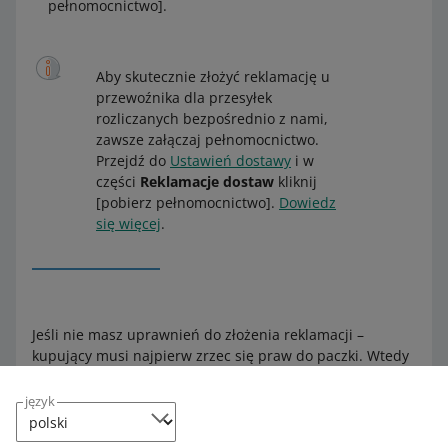
pełnomocnictwo].
Aby skutecznie złożyć reklamację u
przewoźnika dla przesyłek
rozliczanych bezpośrednio z nami,
zawsze załączaj pełnomocnictwo.
Przejdź do
Ustawień dostawy
i w
części
Reklamacje dostaw
kliknij
[pobierz pełnomocnictwo].
Dowiedz
się więcej
.
Jeśli nie masz uprawnień do złożenia reklamacji –
kupujący musi najpierw zrzec się praw do paczki. Wtedy
możesz złożyć reklamację w jego imieniu.
język