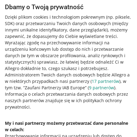
Poszerz wiedzę z Akademią Allegro
Dbamy o Twoją prywatność
Dzięki plikom cookies i technologiom pokrewnym
(np. piksele,
Sprawdź bezpłatne kursy, webinary i podcasty.
SDK)
oraz przetwarzaniu Twoich danych osobowych
(między
innymi unikalne identyfikatory, dane przeglądarki)
, możemy
Wszystkie
(2)
Szybkie wskazówki
(2)
zapewnić, że dopasujemy do Ciebie wyświetlane treści.
Wyrażając zgodę na przechowywanie informacji na
4 MIN
SZYBKA WSKAZÓWKA
urządzeniu końcowym lub dostęp do nich i przetwarzanie
Jak rozliczyć dostawę na Allegro?
danych (w tym w obszarze profilowania, analiz rynkowych i
statystycznych) sprawiasz, że łatwiej będzie odnaleźć Ci w
Allegro dokładnie to, czego szukasz i potrzebujesz.
Administratorem Twoich danych osobowych będzie Allegro a
3 MIN
SZYBKA WSKAZÓWKA
w niektórych przypadkach nasi partnerzy (
17
partnerów
), w
Ile zapłacisz za zwrot nieodebranej
tym tzw. “Zaufani Partnerzy IAB Europe” (
9
partnerów
).
przesyłki zagranicznej?
Informacja o celach przetwarzania danych osobowych przez
naszych partnerów znajduje się w ich politykach ochrony
prywatności.
WIĘCEJ
My i nasi partnerzy możemy przetwarzać dane personalne
w celach:
Potrzebujesz pomocy?
Przechowywanie informacji na urządzeniu lub dostęp do