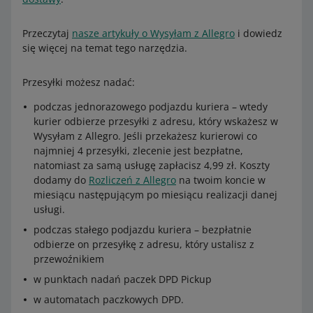
Przeczytaj
nasze artykuły o Wysyłam z Allegro
i dowiedz
się więcej na temat tego narzędzia.
Przesyłki możesz nadać:
podczas jednorazowego podjazdu kuriera – wtedy
kurier odbierze przesyłki z adresu, który wskażesz w
Wysyłam z Allegro. Jeśli przekażesz kurierowi co
najmniej 4 przesyłki, zlecenie jest bezpłatne,
natomiast za samą usługę zapłacisz 4,99 zł. Koszty
dodamy do
Rozliczeń z Allegro
na twoim koncie w
miesiącu następującym po miesiącu realizacji danej
usługi.
podczas stałego podjazdu kuriera – bezpłatnie
odbierze on przesyłkę z adresu, który ustalisz z
przewoźnikiem
w punktach nadań paczek DPD Pickup
w automatach paczkowych DPD.