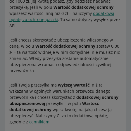
do 1000 zł. Jej kwotę podasz, gdy będziesz nadawać
przesyłkę. Jeśli w polu
Wartość dodatkowej ochrony
wpiszesz wartość inną niż 0 zł – naliczymy
dodatkową
opłatę za ochronę paczki
. To samo dotyczy wysyłek przez
API.
Jeśli chcesz skorzystać z ubezpieczenia wliczonego w
cenę, w polu
Wartość dodatkowej ochrony
zostaw 0,00
zł – ta wartość widnieje w nim domyślnie, nie musisz nic
zmieniać. Wtedy przesyłka zostanie automatycznie
ubezpieczona w ramach odpowiedzialności cywilnej
przewoźnika.
Jeśli Twoja przesyłka ma
wyższą wartość
, niż ta
wskazana w ogólnych warunkach przewozu danego
przewoźnika i chcesz skorzystać z
dodatkowej ochrony
ubezpieczeniowej
przesyłki – w polu
Wartość
dodatkowej ochrony
wpisz kwotę, na jaką chcesz ją
ubezpieczyć. Naliczymy Ci za to dodatkową opłatę,
zgodnie z
cennikiem
.