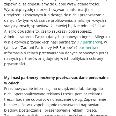
reklamy może wykupić więcej sprzedających. Wystarczy,
zapewnić, że dopasujemy do Ciebie wyświetlane treści.
że mają
uprawnienia specjalne
.
Wyrażając zgodę na przechowywanie informacji na
urządzeniu końcowym lub dostęp do nich i przetwarzanie
danych (w tym w obszarze profilowania, analiz rynkowych i
statystycznych) sprawiasz, że łatwiej będzie odnaleźć Ci w
Jak oceniasz te zmiany/nowości?
Allegro dokładnie to, czego szukasz i potrzebujesz.
Administratorem Twoich danych osobowych będzie Allegro a
0 - Porażka
10 - Rewelacja
w niektórych przypadkach nasi partnerzy (
17
partnerów
), w
tym tzw. “Zaufani Partnerzy IAB Europe” (
9
partnerów
).
0
1
2
3
4
5
6
7
Informacja o celach przetwarzania danych osobowych przez
naszych partnerów znajduje się w ich politykach ochrony
8
9
10
prywatności.
My i nasi partnerzy możemy przetwarzać dane personalne
w celach:
Potrzebujesz pomocy?
Przechowywanie informacji na urządzeniu lub dostęp do
nich
.
Spersonalizowane reklamy i treści, pomiar reklam i
Skontaktuj się z nami
treści, badanie odbiorców i ulepszanie usług
.
Zapewnienie
bezpieczeństwa, zapobieganie oszustwom i naprawianie
błędów
.
Dostarczanie i prezentowanie reklam i treści
.
Zapisanie decyzji dotyczących prywatności oraz informowanie