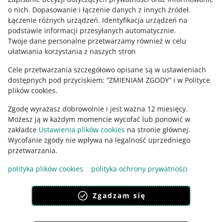
Zapytaj społeczność
o nich
.
Dopasowanie i łączenie danych z innych źródeł
.
Łączenie różnych urządzeń
.
Identyfikacja urządzeń na
podstawie informacji przesyłanych automatycznie
.
Zajrzyj na Allegro Gadane
Twoje dane personalne przetwarzamy również w celu
ułatwiania korzystania z naszych stron
Cele przetwarzania szczegółowo opisane są w ustawieniach
dostępnych pod przyciskiem: “ZMIENIAM ZGODY” i w Polityce
plików cookies.
Zgodę wyrażasz dobrowolnie i jest ważna 12 miesięcy.
Możesz ją w każdym momencie wycofać lub ponowić w
zakładce
Ustawienia plików cookies
na stronie głównej.
Wycofanie zgody nie wpływa na legalność uprzedniego
Ta strona jest też dostępna w innych językach
przetwarzania.
polityka plików cookies
polityka ochrony prywatności
wygląd:
motyw jasny
Zgadzam się