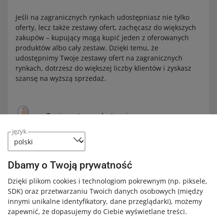
Jeśli na zagranicznych rynkach udostępniasz nie tylko
oferty, lecz także zestawy ofert, zachęcasz do większych
zakupów – kupujący mogą kupić jeden z oferowanych
produktów albo cały zestaw. Dzięki temu, że
udostępnimy Twoje zestawy ofert na zagranicznych
rynkach, dotrzesz do większej liczby klientów i zyskasz
szansę na wyższą sprzedaż.
Twoje zestawy udostępniamy na
zagranicznych rynkach bez zniżek.
język
Możesz samodzielnie wyróżnić je
odpowiednim rabatem. Przeglądaj i
edytuj zestawy w zakładce
Zestawy
Dbamy o Twoją prywatność
ofert
.
Dzięki plikom cookies i technologiom pokrewnym
(np. piksele,
SDK)
oraz przetwarzaniu Twoich danych osobowych
(między
innymi unikalne identyfikatory, dane przeglądarki)
, możemy
zapewnić, że dopasujemy do Ciebie wyświetlane treści.