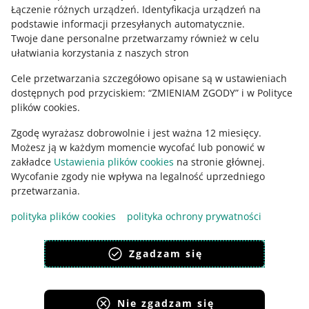
Łączenie różnych urządzeń
.
Identyfikacja urządzeń na
podstawie informacji przesyłanych automatycznie
.
Zajrzyj na Allegro Gadane
Twoje dane personalne przetwarzamy również w celu
ułatwiania korzystania z naszych stron
Cele przetwarzania szczegółowo opisane są w ustawieniach
dostępnych pod przyciskiem: “ZMIENIAM ZGODY” i w Polityce
plików cookies.
Zgodę wyrażasz dobrowolnie i jest ważna 12 miesięcy.
Możesz ją w każdym momencie wycofać lub ponowić w
zakładce
Ustawienia plików cookies
na stronie głównej.
Wycofanie zgody nie wpływa na legalność uprzedniego
Ta strona jest też dostępna w innych językach
przetwarzania.
polityka plików cookies
polityka ochrony prywatności
wygląd:
motyw jasny
Zgadzam się
Nie zgadzam się