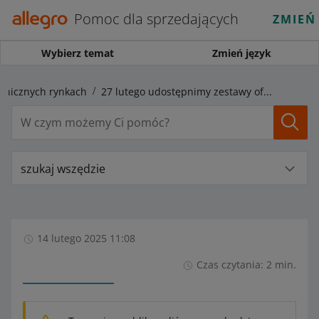
Pomoc dla sprzedających
ZMIEŃ
Wybierz temat
Zmień język
anicznych rynkach
27 lutego udostępnimy zestawy ofert na zagranicznych rynkach, jeśli spełniają odpowiednie warunki
szukaj wszędzie
14 lutego 2025 11:08
Czas czytania: 2 min.