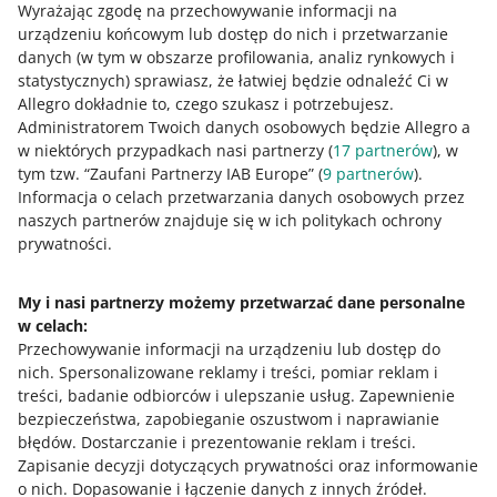
Dowiedz się
więcej o zestawach ofert
.
Wyrażając zgodę na przechowywanie informacji na
urządzeniu końcowym lub dostęp do nich i przetwarzanie
danych (w tym w obszarze profilowania, analiz rynkowych i
statystycznych) sprawiasz, że łatwiej będzie odnaleźć Ci w
Jak oceniasz te zmiany/nowości?
Allegro dokładnie to, czego szukasz i potrzebujesz.
Administratorem Twoich danych osobowych będzie Allegro a
0 - Porażka
10 - Rewelacja
w niektórych przypadkach nasi partnerzy (
17
partnerów
), w
tym tzw. “Zaufani Partnerzy IAB Europe” (
9
partnerów
).
0
1
2
3
4
5
6
7
Informacja o celach przetwarzania danych osobowych przez
naszych partnerów znajduje się w ich politykach ochrony
8
9
10
prywatności.
My i nasi partnerzy możemy przetwarzać dane personalne
w celach:
Potrzebujesz pomocy?
Przechowywanie informacji na urządzeniu lub dostęp do
nich
.
Spersonalizowane reklamy i treści, pomiar reklam i
Skontaktuj się z nami
treści, badanie odbiorców i ulepszanie usług
.
Zapewnienie
bezpieczeństwa, zapobieganie oszustwom i naprawianie
błędów
.
Dostarczanie i prezentowanie reklam i treści
.
Zapisanie decyzji dotyczących prywatności oraz informowanie
Zapytaj społeczność
o nich
.
Dopasowanie i łączenie danych z innych źródeł
.