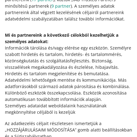
minősítésű partnerek (
9
partner
). A személyes adatok
Szeretnénk még egyszerűbbé és intuitívabbá tenni az
partnereink által végzett kezelésének céljairól partnereink
árlisták kezelését, ezért módosítottuk megjelenésüket és
adatvédelmi szabályzatában találsz további információkat.
működésüket.
Mi és partnereink a következő célokból kezelhetjük a
Június 1-én módosítjuk az e-mail-küldeményeket
személyes adatokat:
tartalmazó szállításiár-listáid megjelenését
Információk tárolása és/vagy elérése egy eszközön
.
Személyre
2026. május 18. 12:16
szabott hirdetés és tartalom, hirdetés- és tartalommérés,
Nézd meg, mit jelent ez számodra.
közönségkutatás és szolgáltatásfejlesztés
.
Biztonság,
visszaélések megakadályozása és észlelése, hibajavítás
.
RÉGEBBIEK MEGTEKINTÉSE
Hirdetés és tartalom megjelenítése és bemutatása
.
Adatvédelmi lehetőségek mentése és kommunikációja
.
Más
adatforrásokból származó adatok párosítása és kombinálása
.
Különböző eszközök összekapcsolása
.
Eszközök azonosítása
automatikusan továbbított információk alapján
.
Személyes adataidat weboldalaink használatának
megkönnyítése céljából is kezeljük
Az adatkezelés céljait részletesen ismertetjük a
„HOZZÁJÁRULÁSAIM MÓDOSÍTÁSA” gomb alatti beállításokban
és a Sütiszabályzatban.