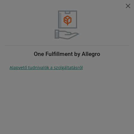
Súgó eladóknak
ZMIEŃ JĘZYK
Téma kiválasztása
Nyelv módosítása
Súgó eladóknak
Szállítás és Smart!
Tartalomjegyzék
One Fulfillment by Allegro
Alapvető tudnivalók a szolgáltatásról
keresés mindegyikben
Szállítás és Smart!
Ismerd meg a szállítási
szolgáltatásainkat, és ellenőrizd,
hogy a szállítások minősége