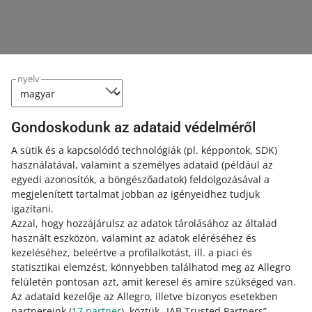
2026. július 22. 12:12
Tudd meg, milyen változásokat vezetünk be, és mit
jelentenek ezek számodra.
Július 22-én módosítjuk a saját szállítási árlistáidat
nyelv
2026. június 24. 16:56
Ezek a változások hatással lehetnek a rendelések
Gondoskodunk az adataid védelméről
csomagolására és feladására. Nézd meg a részleteket, és
tudd meg, hogyan készítheted fel rájuk az árlistáidat.
A sütik és a kapcsolódó technológiák
(pl. képpontok, SDK)
használatával, valamint a személyes adataid
(például az
egyedi azonosítók, a böngészőadatok)
feldolgozásával a
Megújult az e-mail-küldeményt tartalmazó szállítási
megjelenített tartalmat jobban az igényeidhez tudjuk
árlisták megjelenése
igazítani.
2026. június 1. 16:03
Azzal, hogy hozzájárulsz az adatok tárolásához az általad
használt eszközön, valamint az adatok eléréséhez és
Nézd meg, mit jelent ez számodra.
kezeléséhez, beleértve a profilalkotást, ill. a piaci és
statisztikai elemzést, könnyebben találhatod meg az Allegro
Mától kezdve már csak az új módszerrel hozhatsz létre
felületén pontosan azt, amit keresel és amire szükséged van.
szállítási árlistákat
Az adataid kezelője az Allegro, illetve bizonyos esetekben
2026. május 28. 16:33
partnereink (
17
partner
), köztük „IAB Trusted Partners”