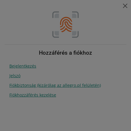
Súgó eladóknak
ZMIEŃ JĘZYK
Téma kiválasztása
Nyelv módosítása
Súgó eladóknak
Fiók
Tartalomjegyzék
Hozzáférés a fiókhoz
Bejelentkezés
keresés mindegyikben
Jelszó
Fiókbiztonság (kizárólag az allegro.pl felületén)
Fiók
Fiókhozzáférés kezelése
Allegro-fiókkal több millió potenciális
ügyfelet lehet elérni