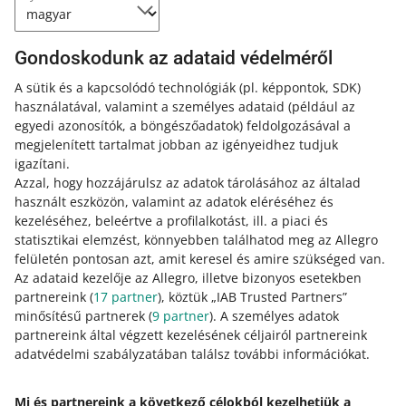
Jelentkezz be jelszó nélkül – hozzáférési kulccsal
Gondoskodunk az adataid védelméről
2026. április 23. 13:41
A sütik és a kapcsolódó technológiák
(pl. képpontok, SDK)
Mostantól az egyik legbiztonságosabb bejelentkezési
használatával, valamint a személyes adataid
(például az
módot is engedélyezheted a fiókodban. Ismerkedj meg a
egyedi azonosítók, a böngészőadatok)
feldolgozásával a
hozzáférési kulcsokkal, és ismerd meg a felhasználási
megjelenített tartalmat jobban az igényeidhez tudjuk
módjukat az Allegro felületén.
igazítani.
Azzal, hogy hozzájárulsz az adatok tárolásához az általad
Hatályba lépett az akkumulátorokról szóló rendelet.
használt eszközön, valamint az adatok eléréséhez és
Nézd meg, hogyan adhatod meg a törvény által előírt
kezeléséhez, beleértve a profilalkotást, ill. a piaci és
adatokat
statisztikai elemzést, könnyebben találhatod meg az Allegro
2025. augusztus 18. 15:16
felületén pontosan azt, amit keresel és amire szükséged van.
Az adataid kezelője az Allegro, illetve bizonyos esetekben
A szükséges adatokat a Sales Center EPR-lapján adhatod
partnereink (
17
partner
), köztük „IAB Trusted Partners”
meg – attól függően, hogy akkumulátorgyártó vagy-e az
minősítésű partnerek (
9
partner
). A személyes adatok
adott piacon.
partnereink által végzett kezelésének céljairól partnereink
adatvédelmi szabályzatában találsz további információkat.
Küldd be a megfelelő nyilatkozatot attól függően, hogy
akkumulátor- vagy elemgyártó vagy-e
Mi és partnereink a következő célokból kezelhetjük a