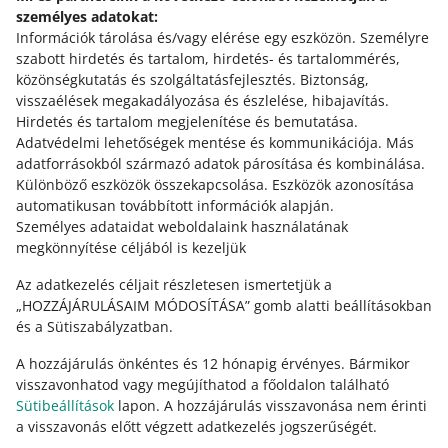
2025. augusztus 11. 9:55
személyes adatokat:
Felületünkön további opciókat módosítunk, hogy
Információk tárolása és/vagy elérése egy eszközön
.
Személyre
segítsünk neked az Allegrón az előírásnak megfelelően
szabott hirdetés és tartalom, hirdetés- és tartalommérés,
értékesíteni. Tudj meg többet.
közönségkutatás és szolgáltatásfejlesztés
.
Biztonság,
visszaélések megakadályozása és észlelése, hibajavítás
.
RÉGEBBIEK MEGTEKINTÉSE
Hirdetés és tartalom megjelenítése és bemutatása
.
Adatvédelmi lehetőségek mentése és kommunikációja
.
Más
adatforrásokból származó adatok párosítása és kombinálása
.
Különböző eszközök összekapcsolása
.
Eszközök azonosítása
automatikusan továbbított információk alapján
.
Személyes adataidat weboldalaink használatának
megkönnyítése céljából is kezeljük
Az adatkezelés céljait részletesen ismertetjük a
„HOZZÁJÁRULÁSAIM MÓDOSÍTÁSA” gomb alatti beállításokban
és a Sütiszabályzatban.
A hozzájárulás önkéntes és 12 hónapig érvényes. Bármikor
visszavonhatod vagy megújíthatod a főoldalon található
Sütibeállítások
lapon. A hozzájárulás visszavonása nem érinti
Ez az oldal más nyelveken is elérhető.
a visszavonás előtt végzett adatkezelés jogszerűségét.