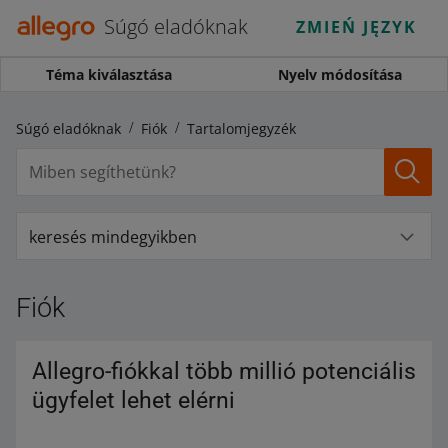
Súgó eladóknak
ZMIEŃ JĘZYK
Téma kiválasztása
Nyelv módosítása
Súgó eladóknak
Fiók
Tartalomjegyzék
keresés mindegyikben
Fiók
Allegro-fiókkal több millió potenciális
ügyfelet lehet elérni