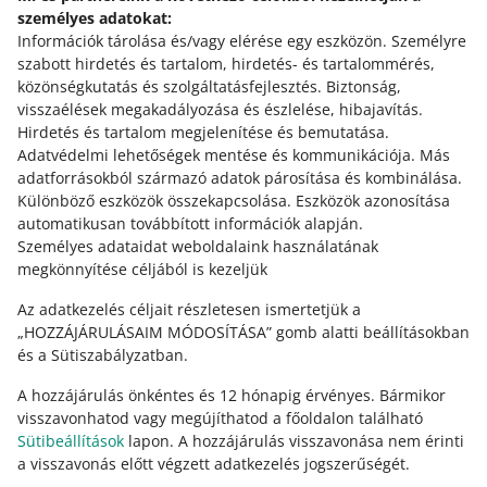
2025. augusztus 11. 9:55
személyes adatokat:
Felületünkön további opciókat módosítunk, hogy
Információk tárolása és/vagy elérése egy eszközön
.
Személyre
segítsünk neked az Allegrón az előírásnak megfelelően
szabott hirdetés és tartalom, hirdetés- és tartalommérés,
értékesíteni. Tudj meg többet.
közönségkutatás és szolgáltatásfejlesztés
.
Biztonság,
visszaélések megakadályozása és észlelése, hibajavítás
.
RÉGEBBIEK MEGTEKINTÉSE
Hirdetés és tartalom megjelenítése és bemutatása
.
Adatvédelmi lehetőségek mentése és kommunikációja
.
Más
adatforrásokból származó adatok párosítása és kombinálása
.
Különböző eszközök összekapcsolása
.
Eszközök azonosítása
automatikusan továbbított információk alapján
.
Személyes adataidat weboldalaink használatának
megkönnyítése céljából is kezeljük
Az adatkezelés céljait részletesen ismertetjük a
„HOZZÁJÁRULÁSAIM MÓDOSÍTÁSA” gomb alatti beállításokban
és a Sütiszabályzatban.
A hozzájárulás önkéntes és 12 hónapig érvényes. Bármikor
visszavonhatod vagy megújíthatod a főoldalon található
Sütibeállítások
lapon. A hozzájárulás visszavonása nem érinti
Ez az oldal más nyelveken is elérhető.
a visszavonás előtt végzett adatkezelés jogszerűségét.