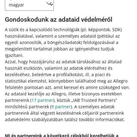
Jelentkezz be jelszó nélkül – hozzáférési kulccsal
Gondoskodunk az adataid védelméről
2026. április 23. 13:41
A sütik és a kapcsolódó technológiák
(pl. képpontok, SDK)
Mostantól az egyik legbiztonságosabb bejelentkezési
használatával, valamint a személyes adataid
(például az
módot is engedélyezheted a fiókodban. Ismerkedj meg a
egyedi azonosítók, a böngészőadatok)
feldolgozásával a
hozzáférési kulcsokkal, és ismerd meg a felhasználási
megjelenített tartalmat jobban az igényeidhez tudjuk
módjukat az Allegro felületén.
igazítani.
Azzal, hogy hozzájárulsz az adatok tárolásához az általad
Hatályba lépett az akkumulátorokról szóló rendelet.
használt eszközön, valamint az adatok eléréséhez és
Nézd meg, hogyan adhatod meg a törvény által előírt
kezeléséhez, beleértve a profilalkotást, ill. a piaci és
adatokat
statisztikai elemzést, könnyebben találhatod meg az Allegro
2025. augusztus 18. 15:16
felületén pontosan azt, amit keresel és amire szükséged van.
Az adataid kezelője az Allegro, illetve bizonyos esetekben
A szükséges adatokat a Sales Center EPR-lapján adhatod
partnereink (
17
partner
), köztük „IAB Trusted Partners”
meg – attól függően, hogy akkumulátorgyártó vagy-e az
minősítésű partnerek (
9
partner
). A személyes adatok
adott piacon.
partnereink által végzett kezelésének céljairól partnereink
adatvédelmi szabályzatában találsz további információkat.
Küldd be a megfelelő nyilatkozatot attól függően, hogy
akkumulátor- vagy elemgyártó vagy-e
Mi és partnereink a következő célokból kezelhetjük a