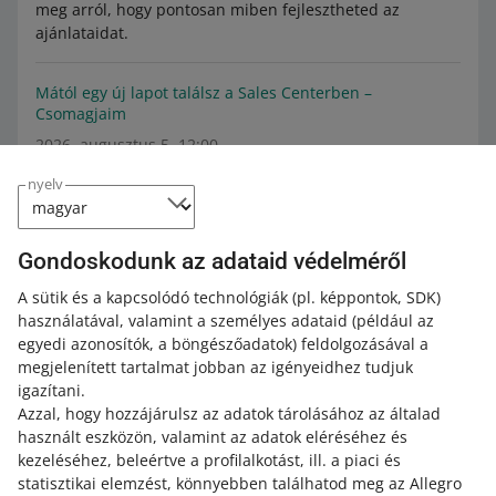
meg arról, hogy pontosan miben fejlesztheted az
ajánlataidat.
Mától egy új lapot találsz a Sales Centerben –
Csomagjaim
2026. augusztus 5. 12:00
Ha az Allegro-szállítás eszközt használod, ez a változtatás
nyelv
lehetővé teszi, hogy még gyorsabban és egyszerűbben
feladd a csomagjaidat.
Gondoskodunk az adataid védelméről
Mostantól még kényelmesebben szerkesztheted az
A sütik és a kapcsolódó technológiák
(pl. képpontok, SDK)
ajánlatok árait és darabszámait
használatával, valamint a személyes adataid
(például az
2026. július 16. 14:17
egyedi azonosítók, a böngészőadatok)
feldolgozásával a
megjelenített tartalmat jobban az igényeidhez tudjuk
Új opciót adtunk a Kínálatom menüponthoz, ami
igazítani.
leegyszerűsíti az ajánlatok kezelését. További
Azzal, hogy hozzájárulsz az adatok tárolásához az általad
információk.
használt eszközön, valamint az adatok eléréséhez és
kezeléséhez, beleértve a profilalkotást, ill. a piaci és
Mostantól elmentheted az áfakulcsokat az
statisztikai elemzést, könnyebben találhatod meg az Allegro
ajánlatsablonokban