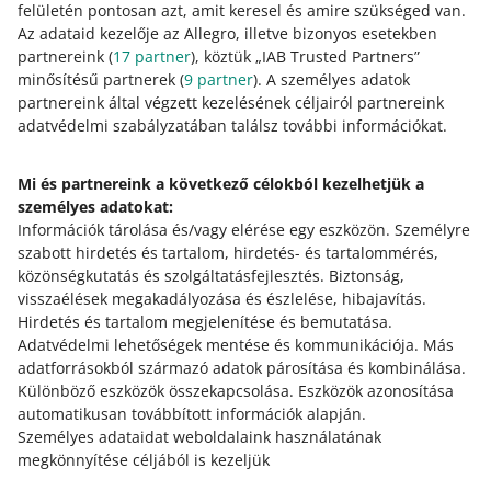
felületén pontosan azt, amit keresel és amire szükséged van.
2026. július 15. 14:46
Az adataid kezelője az Allegro, illetve bizonyos esetekben
partnereink (
17
partner
), köztük „IAB Trusted Partners”
Az ajánlatsablonokban elmentheted azokat az adatokat,
minősítésű partnerek (
9
partner
). A személyes adatok
amelyeket minden ajánlatnál ugyanúgy töltesz ki. Nézd
partnereink által végzett kezelésének céljairól partnereink
meg az új funkciót, amire már sok eladó várt.
adatvédelmi szabályzatában találsz további információkat.
Importálás és közzététel – mostantól egyedi
Mi és partnereink a következő célokból kezelhetjük a
formátumú CSV-fájlból is közzéteheted az ajánlataidat
személyes adatokat:
2026. június 30. 15:02
Információk tárolása és/vagy elérése egy eszközön
.
Személyre
Ennek köszönhetően nem kell többé időt pazarolnod a
szabott hirdetés és tartalom, hirdetés- és tartalommérés,
fájljaid sablonunkhoz való igazítására. Tudj meg többet.
közönségkutatás és szolgáltatásfejlesztés
.
Biztonság,
visszaélések megakadályozása és észlelése, hibajavítás
.
RÉGEBBIEK MEGTEKINTÉSE
Hirdetés és tartalom megjelenítése és bemutatása
.
Adatvédelmi lehetőségek mentése és kommunikációja
.
Más
adatforrásokból származó adatok párosítása és kombinálása
.
Különböző eszközök összekapcsolása
.
Eszközök azonosítása
automatikusan továbbított információk alapján
.
Személyes adataidat weboldalaink használatának
megkönnyítése céljából is kezeljük