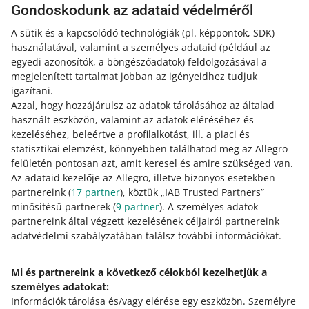
Gondoskodunk az adataid védelméről
rendeléssel együtt elküldd a vevőnek.
A sütik és a kapcsolódó technológiák
(pl. képpontok, SDK)
Ha köteles vagy az eladásokat pénztárgépben vezetni,
használatával, valamint a személyes adataid
(például az
akkor ugyanezen szabályok szerint nyugtát kell
egyedi azonosítók, a böngészőadatok)
feldolgozásával a
kiállítanod. A tranzakció véglegesítéséhez és a számla
megjelenített tartalmat jobban az igényeidhez tudjuk
kiállításához szükséges adatok a
Megrendelések
fülön is
igazítani.
megtalálod.
Azzal, hogy hozzájárulsz az adatok tárolásához az általad
használt eszközön, valamint az adatok eléréséhez és
kezeléséhez, beleértve a profilalkotást, ill. a piaci és
Az értékesítésből származó
statisztikai elemzést, könnyebben találhatod meg az Allegro
felületén pontosan azt, amit keresel és amire szükséged van.
pénzeszközök kifizetése
Az adataid kezelője az Allegro, illetve bizonyos esetekben
partnereink (
17
partner
), köztük „IAB Trusted Partners”
Te döntöd el, mikor utalod át az értékesítésből származó
minősítésű partnerek (
9
partner
). A személyes adatok
összegeket a bankszámládra. Ilyen helyzetben a számla
partnereink által végzett kezelésének céljairól partnereink
dátumának nem kell megegyeznie azzal a dátummal,
adatvédelmi szabályzatában találsz további információkat.
amikor a pénz befizetésre került a bankszámládra. A
számlák esetében az a legfontosabb, hogy a pénz melyik
Mi és partnereink a következő célokból kezelhetjük a
napon került jóváírásra a fizetési szolgáltatóhoz
személyes adatokat:
tartozó egyenlegen
. A bankszámlára történő kifizetés
Információk tárolása és/vagy elérése egy eszközön
dátuma kevésbé fontos.
.
Személyre