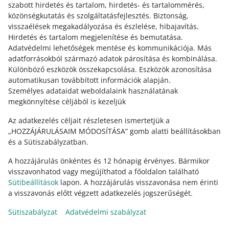
szabott hirdetés és tartalom, hirdetés- és tartalommérés,
közönségkutatás és szolgáltatásfejlesztés
.
Biztonság,
visszaélések megakadályozása és észlelése, hibajavítás
.
Hirdetés és tartalom megjelenítése és bemutatása
.
Segítségre van szükséged?
Adatvédelmi lehetőségek mentése és kommunikációja
.
Más
adatforrásokból származó adatok párosítása és kombinálása
.
VEDD FEL VELÜNK A KAPCSOLATOT
Különböző eszközök összekapcsolása
.
Eszközök azonosítása
automatikusan továbbított információk alapján
.
Személyes adataidat weboldalaink használatának
megkönnyítése céljából is kezeljük
Az adatkezelés céljait részletesen ismertetjük a
„HOZZÁJÁRULÁSAIM MÓDOSÍTÁSA” gomb alatti beállításokban
és a Sütiszabályzatban.
A hozzájárulás önkéntes és 12 hónapig érvényes. Bármikor
visszavonhatod vagy megújíthatod a főoldalon található
Sütibeállítások
lapon. A hozzájárulás visszavonása nem érinti
Ez az oldal más nyelveken is elérhető.
a visszavonás előtt végzett adatkezelés jogszerűségét.
Sütiszabályzat
Adatvédelmi szabályzat
megjelenítés:
világos mód