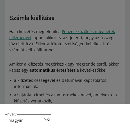
Számla kiállítása
Ha a kifizetés megjelenik a
Pénzeszközök és műveletek
előzményei
lapon, akkor ez azt jelenti, hogy az összeg
jóvá lett írva. Ekkor adókötelezettséged keletkezik, és
számlát kell kiállítanod.
Amikor a kifizetés megérkezik egy megrendelésről, akkor
kapsz egy
automatikus értesítést
a következőkkel:
a kifizetés összegével és dátumával kapcsolatos
információk,
az ajánlat címei és azon termékek nevei, amelyekre a
kifizetés vonatkozik,
a vevő adatai.
nyelv
Ezek az információk lehetővé teszik a tranzakció
dokumentálását, például azt, hogy számlát állíts ki, és a