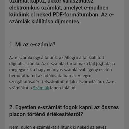
számlát kapsz, akkor választhatsz
elektronikus számlát, amelyet e-mailben
küldünk el neked PDF-formátumban. Az e-
számlák kiállítása díjmentes.
1. Mi az e-számla?
Az e-számla egy általunk, az Allegro által kiállított
digitális számla. Az e-számlát tartalmazó fájl joghatása
megegyezik a hagyományos számláéval. Igény esetén
bemutathatod az adóhivatalban az Allegro
szolgáltatásaiért felszámított díjak elszámolására. Az e-
számlákat a
Számlák
lapon találod.
2. Egyetlen e-számlát fogok kapni az összes
piacon történő értékesítésről?
Nem. Külön e-számlákat állítunk ki neked az egyes