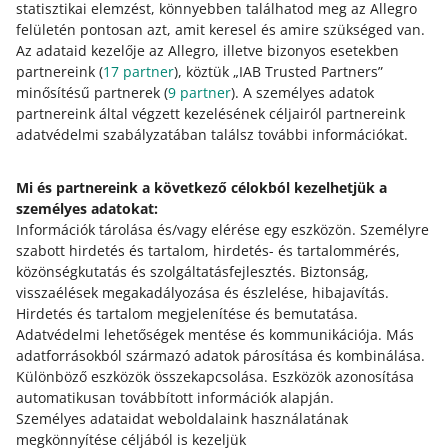
statisztikai elemzést, könnyebben találhatod meg az Allegro
számlát ugyanazokkal az adatokkal. Az újra kiállított
felületén pontosan azt, amit keresel és amire szükséged van.
számla – a számla pontos másolata – nem a szolgáltató
Az adataid kezelője az Allegro, illetve bizonyos esetekben
tulajdonában lévő számla fénymásolata. Ez egy külön
partnereink (
számlatípus, amelyet a szolgáltató két példányban állít
17
partner
), köztük „IAB Trusted Partners”
minősítésű partnerek (
ki.
9
partner
). A személyes adatok
partnereink által végzett kezelésének céljairól partnereink
adatvédelmi szabályzatában találsz további információkat.
Számlázási fiók
Mi és partnereink a következő célokból kezelhetjük a
személyes adatokat:
Egy olyan fiók, amely aktív beállítás esetén fogadja az
Információk tárolása és/vagy elérése egy eszközön
Allegrótól érkező számlákat.
.
Személyre
szabott hirdetés és tartalom, hirdetés- és tartalommérés,
közönségkutatás és szolgáltatásfejlesztés
.
Biztonság,
visszaélések megakadályozása és észlelése, hibajavítás
.
Hirdetés és tartalom megjelenítése és bemutatása
.
Segítségre van szükséged?
Adatvédelmi lehetőségek mentése és kommunikációja
.
Más
adatforrásokból származó adatok párosítása és kombinálása
.
VEDD FEL VELÜNK A KAPCSOLATOT
Különböző eszközök összekapcsolása
.
Eszközök azonosítása
automatikusan továbbított információk alapján
.
Személyes adataidat weboldalaink használatának
megkönnyítése céljából is kezeljük