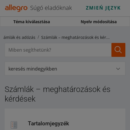
Súgó eladóknak
ZMIEŃ JĘZYK
Téma kiválasztása
Nyelv módosítása
Számlák és adózás
Számlák – meghatározások és kérdések
keresés mindegyikben
Számlák – meghatározások és
kérdések
Tartalomjegyzék