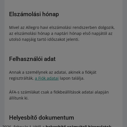
Elszámolási hónap
Mivel az Allegro havi elszámolási rendszerben dolgozik,
az elszámolási hónap a naptári hónap első napjától az
utolsó napjáig tartó időszakot jelenti.
Felhasználói adat
Annak a személynek az adatai, akinek a fiókját
regisztrálták,
a Fiók adatai
lapon találja.
ÁFA-s számlákat csak a fiókbeállítások adatai alapján
állítunk ki.
Helyesbítő dokumentum
február 1-jétől a
helyesbítő számviteli bizonylatok