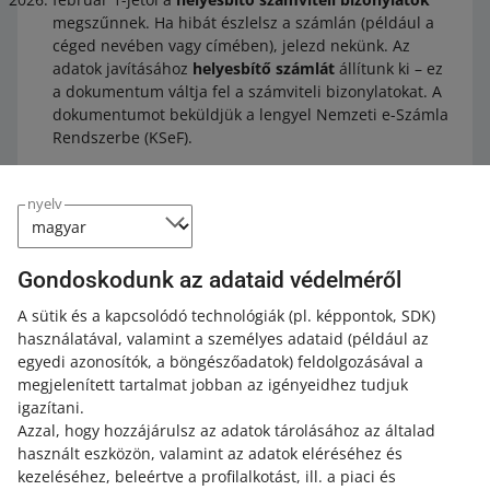
megszűnnek. Ha hibát észlelsz a számlán (például a
céged nevében vagy címében), jelezd nekünk. Az
adatok javításához
helyesbítő számlát
állítunk ki – ez
a dokumentum váltja fel a számviteli bizonylatokat. A
dokumentumot beküldjük a lengyel Nemzeti e-Számla
Rendszerbe (KSeF).
nyelv
Helyesbítő számla
Egy dokumentum, amelyet akkor állítunk ki, ha a fiókban
Gondoskodunk az adataid védelméről
történt tranzakciók azt mutatják, hogy szükséges
valamely korábban kiállított számla módosítása.
A sütik és a kapcsolódó technológiák
(pl. képpontok, SDK)
használatával, valamint a személyes adataid
(például az
egyedi azonosítók, a böngészőadatok)
feldolgozásával a
Számla pontos másolata
megjelenített tartalmat jobban az igényeidhez tudjuk
igazítani.
Azzal, hogy hozzájárulsz az adatok tárolásához az általad
Ha az eredeti papíralapú számla sérült vagy elveszett, és
használt eszközön, valamint az adatok eléréséhez és
erről tájékoztatsz bennünket, a szolgáltató – ebben az
kezeléséhez, beleértve a profilalkotást, ill. a piaci és
esetben az Allegro sp. z o.o. – köteles újra kiállítani a