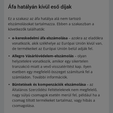
Áfa hatályán kívül eső díjak
Ez a szakasz az áfa hatálya alá nem tartozó
elszámolásokat tartalmazza. Ebben a szakaszban a
következők találhatók:
e-kereskedelmi áfa elszámolása
– azokra az eladókra
vonatkozik, akik székhelye az Európai Unión kívül van,
de termékeiket az Európai Unión belül adják fel.
Allegro Vásárlóvédelem-elszámolás
– olyan
helyzetekre vonatkozik, amikor egy sikertelen
tranzakció miatt a vevő visszatérítést kap. Ilyen
esetben egy megfelelő összeget számítunk fel a
számládon. További információk.
Büntetések és kompenzációk elszámolása
– az
Általános Szerződési Feltételeknek nem megfelelő,
nagy súlyú csomagok esetén merül fel, például ha a
csomag tiltott termékeket tartalmaz, vagy hibás a
csomagolása.