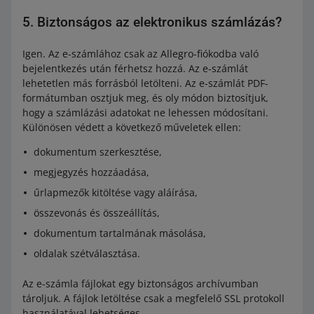
5. Biztonságos az elektronikus számlázás?
Igen. Az e-számlához csak az Allegro-fiókodba való
bejelentkezés után férhetsz hozzá. Az e-számlát
lehetetlen más forrásból letölteni. Az e-számlát PDF-
formátumban osztjuk meg, és oly módon biztosítjuk,
hogy a számlázási adatokat ne lehessen módosítani.
Különösen védett a következő műveletek ellen:
dokumentum szerkesztése,
megjegyzés hozzáadása,
űrlapmezők kitöltése vagy aláírása,
összevonás és összeállítás,
dokumentum tartalmának másolása,
oldalak szétválasztása.
Az e-számla fájlokat egy biztonságos archívumban
tároljuk. A fájlok letöltése csak a megfelelő SSL protokoll
használatával lehetséges.