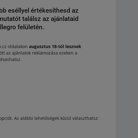
b eséllyel értékesíthesd az
mutatót találsz az ajánlataid
egro felületén.
ro.cz oldalakon
augusztus 18-tól lesznek
ött az ajánlatok reklámozása ezeken a
olvashatsz.
opciót. Az alábbi lehetőségek közül választhatsz: