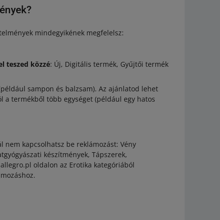
mények?
etelmények mindegyikének megfelelsz:
l teszed közzé
: Új, Digitális termék, Gyűjtői termék
(például sampon és balzsam). Az ajánlatod lehet
 a termékből több egységet (például egy hatos
nál nem kapcsolhatsz be reklámozást: Vény
atgyógyászati készítmények, Tápszerek,
llegro.pl oldalon az Erotika kategóriából
lámozáshoz.