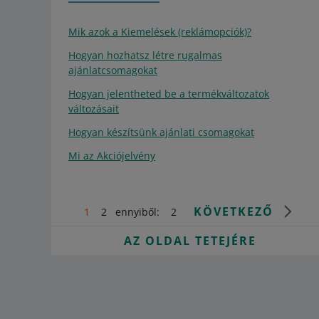
Mik azok a Kiemelések (reklámopciók)?
Hogyan hozhatsz létre rugalmas
ajánlatcsomagokat
Hogyan jelentheted be a termékváltozatok
változásait
Hogyan készítsünk ajánlati csomagokat
Mi az Akciójelvény
KÖVETKEZŐ
1
2
ennyiből:
2
AZ OLDAL TETEJÉRE