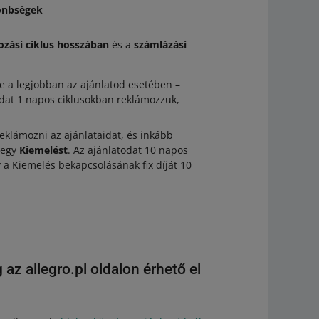
lönbségek
zási ciklus hosszában
és a
számlázási
 be a legjobban az ajánlatod esetében –
odat 1 napos ciklusokban reklámozzuk,
klámozni az ajánlataidat, és inkább
z egy
Kiemelést
. Az ajánlatodat 10 napos
y a Kiemelés bekapcsolásának fix díját 10
az allegro.pl oldalon érhető el