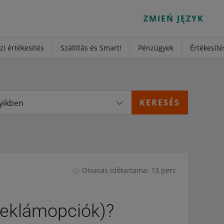
ZMIEŃ JĘZYK
i értékesítés
Szállítás és Smart!
Pénzügyek
Értékesíté
yikben
Olvasás időtartama: 13 perc
reklámopciók)?