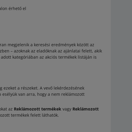
alon érhető el
kran megjelenik a keresési eredmények között az
zben – azoknak az eladóknak az ajánlatai felett, akik
 adott kategóriában az akciós termékek listáján is
g ezeket a részeket. A vevő lekérdezésének
 esélyük van arra, hogy a nem reklámozott
okat az
Reklámozott termékek
vagy
Reklámozott
zott termékek felett láthatók.