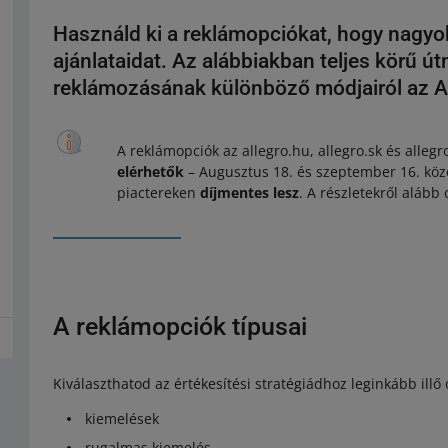
Használd ki a reklámopciókat, hogy nagyob
ajánlataidat. Az alábbiakban teljes körű út
reklámozásának különböző módjairól az All
A reklámopciók az allegro.hu, allegro.sk és alleg
elérhetők
– Augusztus 18. és szeptember 16. köz
piactereken
díjmentes lesz
. A részletekről alább 
A reklámopciók típusai
Kiválaszthatod az értékesítési stratégiádhoz leginkább illő 
kiemelések
rugalmas kiemelés