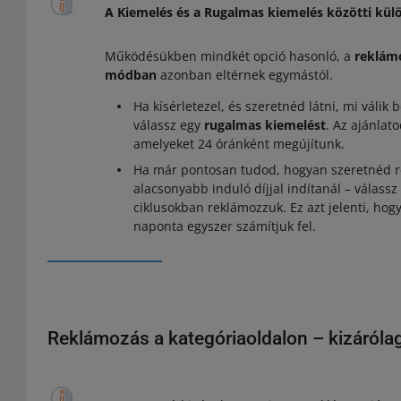
A Kiemelés és a Rugalmas kiemelés közötti kü
Működésükben mindkét opció hasonló, a
reklámo
módban
azonban eltérnek egymástól.
Ha kísérletezel, és szeretnéd látni, mi válik
válassz egy
rugalmas kiemelést
. Az ajánlat
amelyeket 24 óránként megújítunk.
Ha már pontosan tudod, hogyan szeretnéd re
alacsonyabb induló díjjal indítanál – válass
ciklusokban reklámozzuk. Ez azt jelenti, hog
naponta egyszer számítjuk fel.
Reklámozás a kategóriaoldalon – kizárólag 