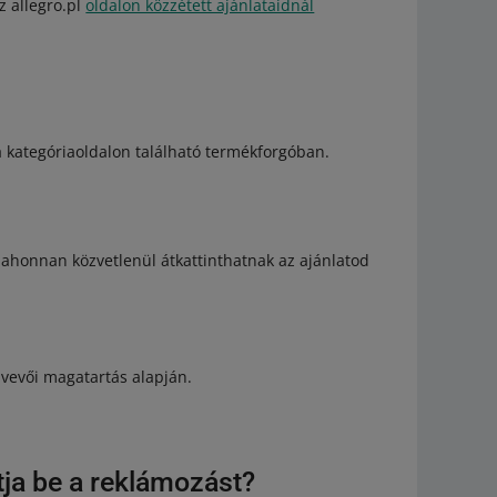
z allegro.pl
oldalon közzétett ajánlataidnál
a kategóriaoldalon található termékforgóban.
i, ahonnan közvetlenül átkattinthatnak az ajánlatod
a vevői magatartás alapján.
tja be a reklámozást?