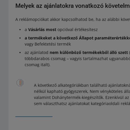
Melyek az ajánlatokra vonatkozó követel
A reklámopciókat akkor kapcsolhatod be, ha az alábbi köv
a
Vásárlás most
opcióval értékesítesz
a termékeket a következő Állapot paraméterértékke
vagy Befektetési termék
az ajánlatod
nem különböző termékekből álló szett
többdarabos csomag – vagyis tartalmazhat ugyanabból
csomag italt).
A következő alkategóriákban található ajánlatok
nélkül kapható gyógyszerek, Nem vényköteles áll
valamint Dohánytermék-kiegészítők. Ezenkívül az a
sem választhatsz ajánlatokat kategóriaoldali rek