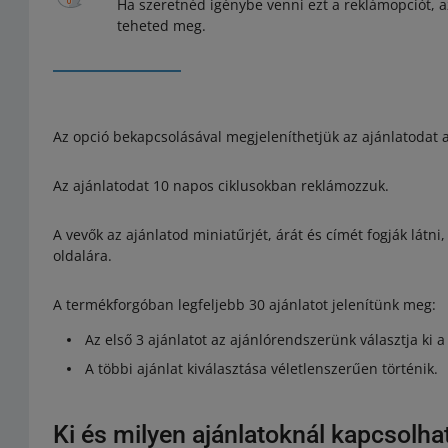
Ha szeretnéd igénybe venni ezt a reklámopciót, a
teheted meg.
Az opció bekapcsolásával megjeleníthetjük az ajánlatodat 
Az ajánlatodat 10 napos ciklusokban reklámozzuk.
A vevők az ajánlatod miniatűrjét, árát és címét fogják látn
oldalára.
A termékforgóban legfeljebb 30 ajánlatot jelenítünk meg:
Az első 3 ajánlatot az ajánlórendszerünk választja ki 
A többi ajánlat kiválasztása véletlenszerűen történik.
Ki és milyen ajánlatoknál kapcsolha