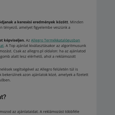
olódjanak a keresési eredmények között
. Minden
an tényező, amelyet figyelembe veszünk a
t képviseljen.
Az
Allegro Termékkatalógusban
lat
. A Top ajánlat kiválasztásakor az algoritmusunk
ozást. Csak az allegro.pl oldalon: ha az ajánlatod
 gomb alatt lesz elérhető, ahol a reklámozott
elések segítségével az Allegro felületén túl is
k bekerülnek azon ajánlatok közé, amelyek a fizetett
sőben.
at?
ámozod az ajánlataidat. A reklámozást többféle