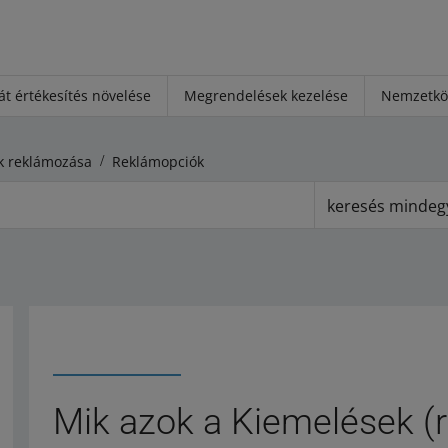
át értékesítés növelése
Megrendelések kezelése
Nemzetköz
k reklámozása
Reklámopciók
keresés mindeg
Mik azok a Kiemelések (