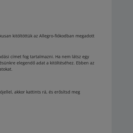
ikusan kitöltöttük az Allegro-fiókodban megadott
adási címet fog tartalmazni. Ha nem látsz egy
ezésünkre elegendő adat a kitöltéséhez. Ebben az
atokat.
ójellel, akkor kattints rá, és erősítsd meg