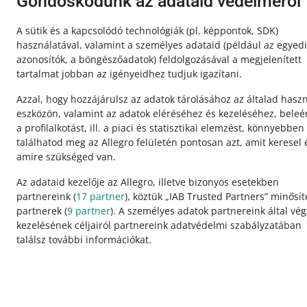
Gondoskodunk az adataid védelméről
A sütik és a kapcsolódó technológiák
(pl. képpontok, SDK)
használatával, valamint a személyes adataid
(például az egyedi
azonosítók, a böngészőadatok)
feldolgozásával a megjelenített
tartalmat jobban az igényeidhez tudjuk igazítani.
Azzal, hogy hozzájárulsz az adatok tárolásához az általad haszn
eszközön, valamint az adatok eléréséhez és kezeléséhez, beleé
a profilalkotást, ill. a piaci és statisztikai elemzést, könnyebben
találhatod meg az Allegro felületén pontosan azt, amit keresel 
amire szükséged van.
Az adataid kezelője az Allegro, illetve bizonyos esetekben
Ez az oldal más nyelveken is elérhető.
partnereink (
17
partner
), köztük „IAB Trusted Partners” minősí
partnerek (
9
partner
). A személyes adatok partnereink által vég
kezelésének céljairól partnereink adatvédelmi szabályzatában
megjelenítés:
világos mód
találsz további információkat.