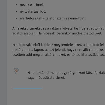
nevek és címek,
nyitvatartási idő,
elérhetőségek – telefonszám és email cím.
A neveket, címeket és a raktár nyitvatartási idejét automat
adatok alapján. Ha hibásak, bármikor módosíthatod őket.
Ha több raktárból küldesz megrendeléseket, a lap több fel
raktárcímet a lapon, az azt jelenti, hogy nem állt rendelk
esetben add meg a raktárcímeket, és töltsd ki a további ad
Ha a raktárad mellett egy sárga ikont látsz felkiált
vagy módosítsd a címet.