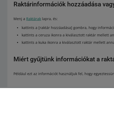
Raktárinformációk hozzáadása vag
Menj a
Raktárak
lapra, és:
kattints a [raktár hozzáadása] gombra, hogy informác
kattints a ceruza ikonra a kiválasztott raktár mellett
kattints a kuka ikonra a kiválasztott raktár mellett ann
Miért gyűjtünk információkat a rakt
Például ezt az információt használjuk fel, hogy egyeztessünk
Segítségre van szükséged?