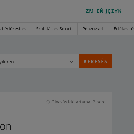
ZMIEŃ JĘZYK
i értékesítés
Szállítás és Smart!
Pénzügyek
Értékesíté
yikben
Olvasás időtartama: 2 perc
pon