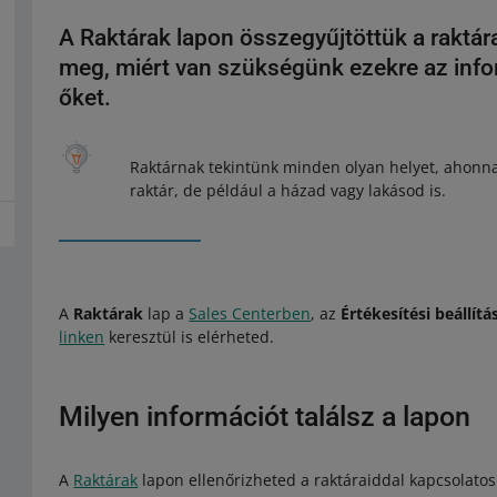
A Raktárak lapon összegyűjtöttük a raktárai
meg, miért van szükségünk ezekre az info
őket.
Raktárnak tekintünk minden olyan helyet, ahonna
raktár, de például a házad vagy lakásod is.
A
Raktárak
lap a
Sales Centerben
, az
Értékesítési beállít
linken
keresztül is elérheted.
Milyen információt találsz a lapon
A
Raktárak
lapon ellenőrizheted a raktáraiddal kapcsolatos