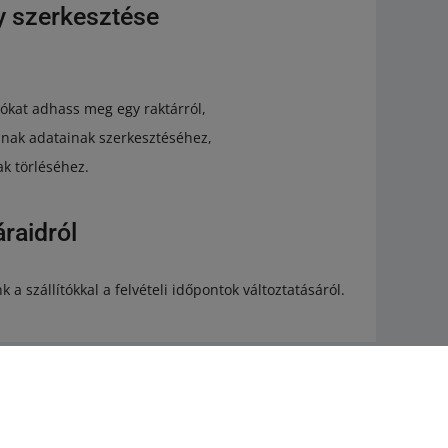
y szerkesztése
iókat adhass meg egy raktárról,
 annak adatainak szerkesztéséhez,
ak törléséhez.
áraidról
 a szállítókkal a felvételi időpontok változtatásáról.