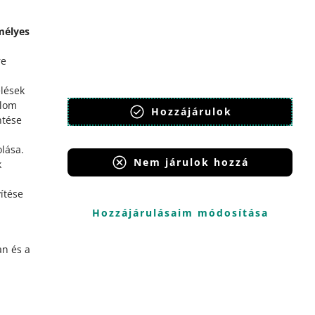
mélyes
re
élések
alom
Hozzájárulok
ntése
olása
.
Nem járulok hozzá
k
ítése
Hozzájárulásaim módosítása
n és a