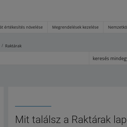
át értékesítés növelése
Megrendelések kezelése
Nemzetköz
Raktárak
keresés mindeg
Mit találsz a Raktárak la