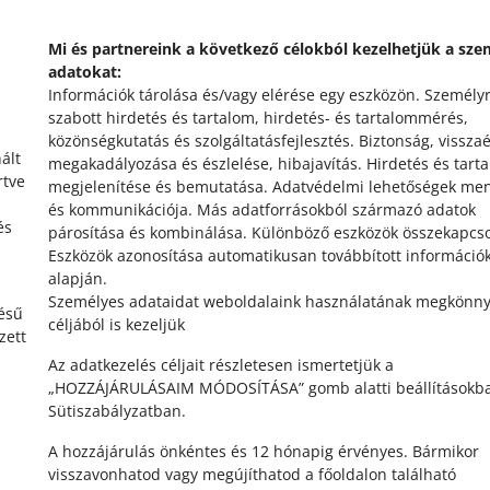
VEDD FEL VELÜNK A KAPCSOLATOT
Mi és partnereink a következő célokból kezelhetjük a sze
adatokat:
Információk tárolása és/vagy elérése egy eszközön
.
Személy
szabott hirdetés és tartalom, hirdetés- és tartalommérés,
közönségkutatás és szolgáltatásfejlesztés
.
Biztonság, vissza
ált
megakadályozása és észlelése, hibajavítás
.
Hirdetés és tart
rtve
megjelenítése és bemutatása
.
Adatvédelmi lehetőségek me
és kommunikációja
.
Más adatforrásokból származó adatok
és
párosítása és kombinálása
.
Különböző eszközök összekapcs
Eszközök azonosítása automatikusan továbbított információ
alapján
.
Személyes adataidat weboldalaink használatának megkönny
tésű
céljából is kezeljük
zett
Az adatkezelés céljait részletesen ismertetjük a
„HOZZÁJÁRULÁSAIM MÓDOSÍTÁSA” gomb alatti beállításokba
Sütiszabályzatban.
A hozzájárulás önkéntes és 12 hónapig érvényes. Bármikor
visszavonhatod vagy megújíthatod a főoldalon található