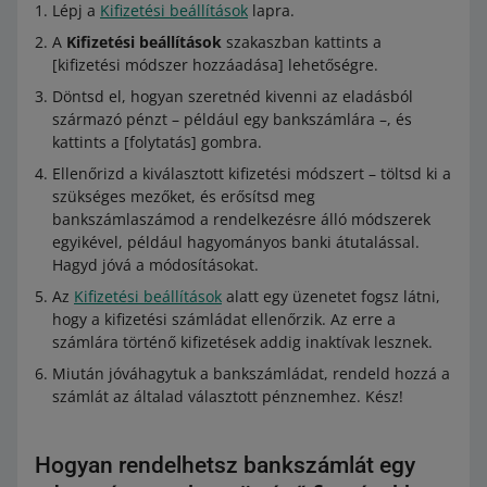
Lépj a
Kifizetési beállítások
lapra.
A
Kifizetési beállítások
szakaszban kattints a
[kifizetési módszer hozzáadása] lehetőségre.
Döntsd el, hogyan szeretnéd kivenni az eladásból
származó pénzt – például egy bankszámlára –, és
kattints a [folytatás] gombra.
Ellenőrizd a kiválasztott kifizetési módszert – töltsd ki a
szükséges mezőket, és erősítsd meg
bankszámlaszámod a rendelkezésre álló módszerek
egyikével, például hagyományos banki átutalással.
Hagyd jóvá a módosításokat.
Az
Kifizetési beállítások
alatt egy üzenetet fogsz látni,
hogy a kifizetési számládat ellenőrzik. Az erre a
számlára történő kifizetések addig inaktívak lesznek.
Miután jóváhagytuk a bankszámládat, rendeld hozzá a
számlát az általad választott pénznemhez. Kész!
Hogyan rendelhetsz bankszámlát egy