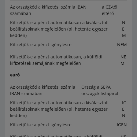
Az országkód a kifizetési számla IBAN
a CZ-től
számában
eltérő
Kifizetjük-e a pénzt automatikusan a kiválasztott
N
beállításoknak megfelelően (pl. hetente egyszer
E
kedden)
M
Kifizetjük-e a pénzt igénylésre
NEM
Kifizetjük-e a pénzt automatikusan, a külföldi
NE
kifizetések sémájának megfelelően
M
euró
Az országkód a kifizetési számla
Ország a SEPA
IBAN számában
országok listájáról
Kifizetjük-e a pénzt automatikusan a kiválasztott
IG
beállításoknak megfelelően (pl. hetente egyszer
E
kedden)
N
Kifizetjük-e a pénzt igénylésre
IGEN
Kifizetjük-e a pénzt automatikusan, a külföldi
NE