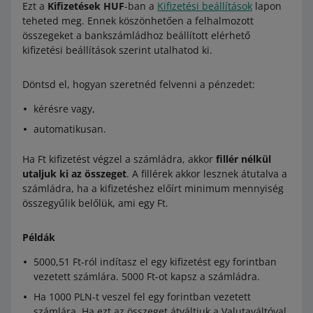
Ezt a
Kifizetések HUF
-ban a
Kifizetési beállítások
lapon
teheted meg. Ennek köszönhetően a felhalmozott
összegeket a bankszámládhoz beállított elérhető
kifizetési beállítások szerint utalhatod ki.
Döntsd el, hogyan szeretnéd felvenni a pénzedet:
kérésre vagy,
automatikusan.
Ha Ft kifizetést végzel a számládra, akkor
fillér nélkül
utaljuk ki az összeget
. A fillérek akkor lesznek átutalva a
számládra, ha a kifizetéshez előírt minimum mennyiség
összegyűlik belőlük, ami egy Ft.
Példák
5000,51 Ft-ról indítasz el egy kifizetést egy forintban
vezetett számlára. 5000 Ft-ot kapsz a számládra.
Ha 1000 PLN-t veszel fel egy forintban vezetett
számlára. Ha ezt az összeget átváltjuk a Valutaváltóval,