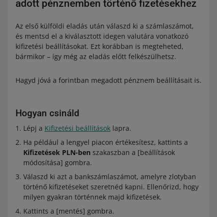
adott pénznemben történő fizetésekhez
Az első külföldi eladás után válaszd ki a számlaszámot,
és mentsd el a kiválasztott idegen valutára vonatkozó
kifizetési beállításokat. Ezt korábban is megteheted,
bármikor – így még az eladás előtt felkészülhetsz.
Hagyd jóvá a forintban megadott pénznem beállításait is.
Hogyan csináld
Lépj a
Kifizetési beállítások
lapra.
Ha például a lengyel piacon értékesítesz, kattints a
Kifizetések PLN-ben
szakaszban a [beállítások
módosítása] gombra.
Válaszd ki azt a bankszámlaszámot, amelyre zlotyban
történő kifizetéseket szeretnéd kapni. Ellenőrizd, hogy
milyen gyakran történnek majd kifizetések.
Kattints a [mentés] gombra.