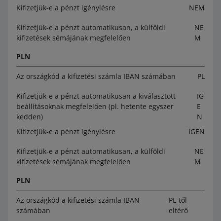
Kifizetjük-e a pénzt igénylésre
NEM
Kifizetjük-e a pénzt automatikusan, a külföldi
NE
kifizetések sémájának megfelelően
M
PLN
Az országkód a kifizetési számla IBAN számában
PL
Kifizetjük-e a pénzt automatikusan a kiválasztott
IG
beállításoknak megfelelően (pl. hetente egyszer
E
kedden)
N
Kifizetjük-e a pénzt igénylésre
IGEN
Kifizetjük-e a pénzt automatikusan, a külföldi
NE
kifizetések sémájának megfelelően
M
PLN
Az országkód a kifizetési számla IBAN
PL-től
számában
eltérő