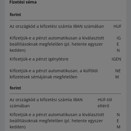
Fizetési séma
forint
Az országkód a kifizetési számla IBAN számában
HUF
Kifizetjük-e a pénzt automatikusan a kiválasztott
IG
beállításoknak megfelelően (pl. hetente egyszer
E
kedden)
N
Kifizetjük-e a pénzt igénylésre
IGEN
Kifizetjük-e a pénzt automatikusan, a külföldi
NE
kifizetések sémájának megfelelően
M
forint
Az országkód a kifizetési számla IBAN
HUF-tól
számában
eltérő
Kifizetjük-e a pénzt automatikusan a kiválasztott
N
beállításoknak megfelelően (pl. hetente egyszer
E
kedden)
M