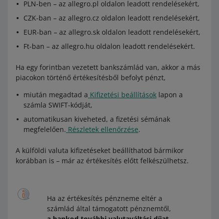
PLN-ben – az allegro.pl oldalon leadott rendelésekért,
CZK-ban – az allegro.cz oldalon leadott rendelésekért,
EUR-ban – az allegro.sk oldalon leadott rendelésekért,
Ft-ban – az allegro.hu oldalon leadott rendelésekért.
Ha egy forintban vezetett bankszámlád van, akkor a más
piacokon történő értékesítésből befolyt pénzt,
miután megadtad a
Kifizetési beállítások
lapon a
számla SWIFT-kódját,
automatikusan kiveheted, a fizetési sémának
megfelelően.
Részletek ellenőrzése
.
A külföldi valuta kifizetéseket beállíthatod bármikor
korábban is – már az értékesítés előtt felkészülhetsz.
Ha az értékesítés pénzneme eltér a
számlád által támogatott pénznemtől,
a bankod további valutaváltási díjat