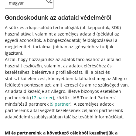
Ha a kifizetésre szánt valuta
nem egyezik meg
a bank
országával az IBAN szám szerint, akkor a pénzt az alábbi
módon utaljuk ki:
Gondoskodunk az adataid védelméről
a hónap 1. napján történik, függetlenül a felhalmozott
A sütik és a kapcsolódó technológiák
(pl. képpontok, SDK)
pénzeszköztől,
használatával, valamint a személyes adataid
(például az
egyedi azonosítók, a böngészőadatok)
feldolgozásával a
a hónap 14. napján az általunk megjelölt összegtől,
megjelenített tartalmat jobban az igényeidhez tudjuk
naponta az általunk megadott összegnél.
igazítani.
Azzal, hogy hozzájárulsz az adatok tárolásához az általad
használt eszközön, valamint az adatok eléréséhez és
Gyakran ismételt kérdések
kezeléséhez, beleértve a profilalkotást, ill. a piaci és
statisztikai elemzést, könnyebben találhatod meg az Allegro
Hogyan változtathatom meg a kifizetési
felületén pontosan azt, amit keresel és amire szükséged van.
gyakoriságát?
Az adataid kezelője az Allegro, illetve bizonyos esetekben
partnereink (
17
partner
), köztük „IAB Trusted Partners”
Törölhetek egy elmentett kifizetési módot?
A kifizetés gyakoriságát csak a kifizetési séma szerint
minősítésű partnerek (
9
partner
). A személyes adatok
változtathatod meg. Ezt a
Kifizetési beállítások
alatt
partnereink által végzett kezelésének céljairól partnereink
Hogyan változtathatom meg a mentett kifizetési
teheted meg. Kattints a [beállítások módosítása] gombra
Igen, a
Kifizetési beállítások
alatt törölheted a kiválasztott
adatvédelmi szabályzatában találsz további információkat.
módomat?
a kiválasztott szekcióban a forint vagy más valuta
kifizetési módot.
kifizetéseihez.
Milyen második kifizetési módot választhat az
Ha meg szeretnéd változtatni a mentett kifizetési módot
Mi és partnereink a következő célokból kezelhetjük a