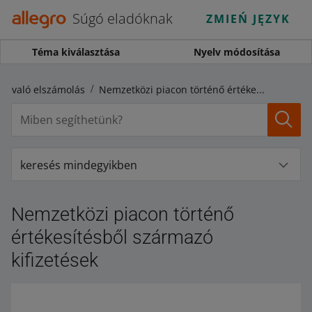
Súgó eladóknak
ZMIEŃ JĘZYK
Téma kiválasztása
Nyelv módosítása
al való elszámolás
Nemzetközi piacon történő értékesítésből származó kifizetések
keresés mindegyikben
Nemzetközi piacon történő
értékesítésből származó
kifizetések