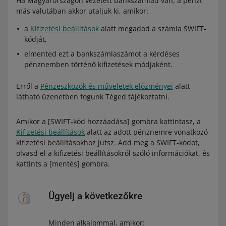
Ha Magyarországon vezetett bankszámlád van, a pénzt
más valutában akkor utaljuk ki, amikor:
a
Kifizetési beállítások
alatt megadod a számla SWIFT-
kódját,
elmented ezt a bankszámlaszámot a kérdéses
pénznemben történő kifizetések módjaként.
Erről a
Pénzeszközök és műveletek előzményei
alatt
látható üzenetben fogunk Téged tájékoztatni.
Amikor a [SWIFT-kód hozzáadása] gombra kattintasz, a
Kifizetési beállítások
alatt az adott pénznemre vonatkozó
kifizetési beállításokhoz jutsz. Add meg a SWIFT-kódot,
olvasd el a kifizetési beállításokról szóló információkat, és
kattints a [mentés] gombra.
Ügyelj a következőkre
Minden alkalommal, amikor: