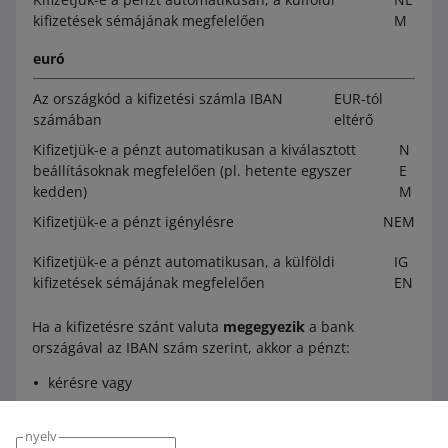
kifizetések sémájának megfelelően
M
euró
Az országkód a kifizetési számla IBAN
EUR-tól
számában
eltérő
Kifizetjük-e a pénzt automatikusan a kiválasztott
N
beállításoknak megfelelően (pl. hetente egyszer
E
kedden)
M
Kifizetjük-e a pénzt igénylésre
NEM
Kifizetjük-e a pénzt automatikusan, a külföldi
IG
kifizetések sémájának megfelelően
EN
Ha a kifizetésre szánt valuta
megegyezik
a bank
országával az IBAN szám szerint, akkor a pénzt:
kérésre vagy
automatikusan.
nyelv