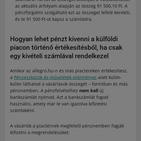
az aktuális árfolyam alapján az összeg 91 500,10 Ft. A
pénzforgalmi szolgáltató ezt az összeget lefelé kerekíti,
és te 91 500 Ft-ot kapsz a számládra.
Hogyan lehet pénzt kivenni a külföldi
piacon történő értékesítésből, ha csak
egy kivételi számlával rendelkezel
Amikor az allegro.hu-n és más piactereken értékesítesz,
a
Pénzeszközök és műveletek előzményei
alatt külön-
külön láthatod a vásárlások összegét – forintban és más
pénznemben. A pénzfelvételhez
nem kell
új
bankszámlát nyitnod. Azt a bankszámlát fogod
használni, amely már le van igazolva kifizetési
számlaként.
A vásárlók a piactérnek megfelelő pénznemben fogják
kifizetni a megrendelésüket: