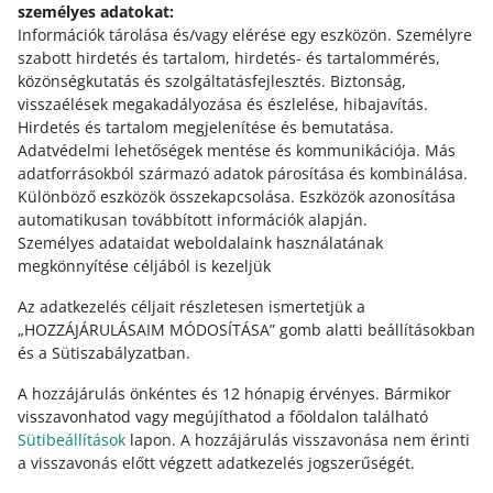
Európai Gazdasági Térségen (EGT) kívüli eladó,
– töröld, majd add hozzá újra a
Kifizetési beállítások
személyes adatokat:
illetve az EGT-n belüli eladó, aki a PingPong
fülön. A
Kifizetési beállítások
szakaszban a törölni kívánt
Információk tárolása és/vagy elérése egy eszközön
.
Személyre
módszert választotta?
bankszámla mellett kattints a [számla eltávolítása]
szabott hirdetés és tartalom, hirdetés- és tartalommérés,
gombra. Ha törlöd a jelenlegi számlaszámot, akkor az új
közönségkutatás és szolgáltatásfejlesztés
.
Biztonság,
Az ilyen eladó csak akkor adhat hozzá másik kifizetési
kifizetési módot ellenőrizned kell.
visszaélések megakadályozása és észlelése, hibajavítás
.
módot a második bankszámlához, ha a fizetési
Hirdetés és tartalom megjelenítése és bemutatása
.
szolgáltató a bankszámlát egy banki dokumentummal
Segítségre van szükséged?
Adatvédelmi lehetőségek mentése és kommunikációja
.
Más
igazolja. Ilyen dokumentumot a következő címen lehet
adatforrásokból származó adatok párosítása és kombinálása
.
beszerezni:
VEDD FEL VELÜNK A KAPCSOLATOT
Különböző eszközök összekapcsolása
.
Eszközök azonosítása
automatikusan továbbított információk alapján
.
LianLian Global,
Személyes adataidat weboldalaink használatának
PingPong.
megkönnyítése céljából is kezeljük
Nézzük erre példákat.
Az adatkezelés céljait részletesen ismertetjük a
„HOZZÁJÁRULÁSAIM MÓDOSÍTÁSA” gomb alatti beállításokban
és a Sütiszabályzatban.
A nem EGT országbeli eladó által használható második
bankszámlaszámra vonatkozó kifizetési módszerek
A hozzájárulás önkéntes és 12 hónapig érvényes. Bármikor
visszavonhatod vagy megújíthatod a főoldalon található
bankszámla
Sütibeállítások
lapon. A hozzájárulás visszavonása nem érinti
Ez az oldal más nyelveken is elérhető.
a visszavonás előtt végzett adatkezelés jogszerűségét.
Milyen kifizetési módszereket adhat
bankszámla