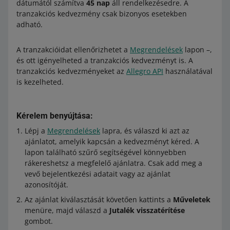
dátumától számítva
45 nap
áll rendelkezésedre. A
tranzakciós kedvezmény csak bizonyos esetekben
adható.
A tranzakcióidat ellenőrizhetet a
Megrendelések
lapon –,
és ott igényelheted a tranzakciós kedvezményt is. A
tranzakciós kedvezményeket az
Allegro API
használatával
is kezelheted.
Kérelem benyújtása:
Lépj a
Megrendelések
lapra, és válaszd ki azt az
ajánlatot, amelyik kapcsán a kedvezményt kéred. A
lapon található szűrő segítségével könnyebben
rákereshetsz a megfelelő ajánlatra. Csak add meg a
vevő bejelentkezési adatait vagy az ajánlat
azonosítóját.
Az ajánlat kiválasztását követően kattints a
Műveletek
menüre, majd válaszd a
Jutalék visszatérítése
gombot.