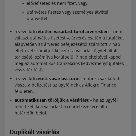
előrefizetés és nem fizet, vagy
utánvétes fizetés vagy személyes átvétel
utánvéttel,
a vevő
kifizetetlen vásárlást töröl árverésben
– nem
választ utánvétes fizetést –, árverés esetén a jutalékot
alapvetően az árverés befejezésétől számított 7 nap
elteltével számítjuk ki, ezért a vásárlás ügyfél általi
törlésétől számítva körülbelül 7 nap elteltével kapod
meg az automatikus tranzakciós kedvezményt (jutalék-
visszatérítést),
a vevő
kifizetett vásárlást töröl
– ehhez csak küldd
vissza a befizetést az ügyfélnek az Allegro Finance
felületen,
automatikusan töröljük a vásárlást
– ha az ügyfél
nem fizeti ki a vásárlást a rendelkezésére álló
határidőn belül.
Duplikált vásárlás