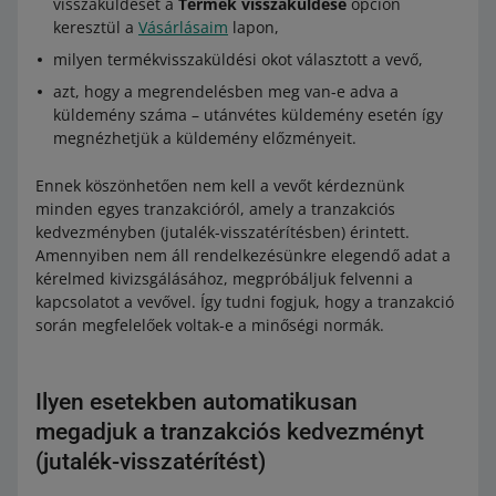
visszaküldését a
Termék visszaküldése
opción
keresztül a
Vásárlásaim
lapon,
milyen termékvisszaküldési okot választott a vevő,
azt, hogy a megrendelésben meg van-e adva a
küldemény száma – utánvétes küldemény esetén így
megnézhetjük a küldemény előzményeit.
Ennek köszönhetően nem kell a vevőt kérdeznünk
minden egyes tranzakcióról, amely a tranzakciós
kedvezményben (jutalék-visszatérítésben) érintett.
Amennyiben nem áll rendelkezésünkre elegendő adat a
kérelmed kivizsgálásához, megpróbáljuk felvenni a
kapcsolatot a vevővel. Így tudni fogjuk, hogy a tranzakció
során megfelelőek voltak-e a minőségi normák.
Ilyen esetekben automatikusan
megadjuk a tranzakciós kedvezményt
(jutalék-visszatérítést)