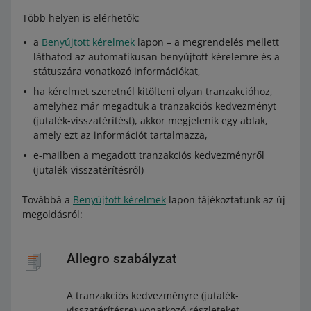
Több helyen is elérhetők:
a
Benyújtott kérelmek
lapon – a megrendelés mellett
láthatod az automatikusan benyújtott kérelemre és a
státuszára vonatkozó információkat,
ha kérelmet szeretnél kitölteni olyan tranzakcióhoz,
amelyhez már megadtuk a tranzakciós kedvezményt
(jutalék-visszatérítést), akkor megjelenik egy ablak,
amely ezt az információt tartalmazza,
e-mailben a megadott tranzakciós kedvezményről
(jutalék-visszatérítésről)
Továbbá a
Benyújtott kérelmek
lapon tájékoztatunk az új
megoldásról:
Allegro szabályzat
A tranzakciós kedvezményre (jutalék-
visszatérítésre) vonatkozó részleteket