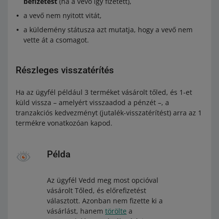
befizetést
(ha a vevő így fizetett),
a vevő nem nyitott vitát,
a küldemény státusza azt mutatja, hogy a vevő nem
vette át a csomagot.
Részleges visszatérítés
Ha az ügyfél például 3 terméket vásárolt tőled, és 1-et
küld vissza – amelyért visszaadod a pénzét –, a
tranzakciós kedvezményt (jutalék-visszatérítést) arra az 1
termékre vonatkozóan kapod.
Példa
Az ügyfél Vedd meg most opcióval
vásárolt Tőled, és előrefizetést
választott. Azonban nem fizette ki a
vásárlást, hanem
törölte
a