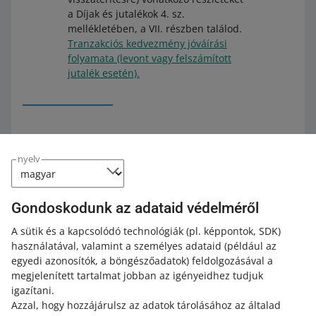
a Díjak és jutalékok 4. sz.
mellékletében, a VII. részben találod.
Tranzakciós kedvezmény jóváírási
folyamata (levont vagy felszámított
jutalék esetén).
nyelv
Jutalék újbóli felszámítása a
tranzakcióban
Gondoskodunk az adataid védelméről
Előfordulhat, hogy újból felszámítjuk neked a jutalékot az
A sütik és a kapcsolódó technológiák
(pl. képpontok, SDK)
adott megrendelésben. Ez akkor fordul elő, ha
használatával, valamint a személyes adataid
(például az
tranzakciós kedvezményt (jutalék-visszatérítést) adunk
egyedi azonosítók, a böngészőadatok)
feldolgozásával a
meg neked olyan megrendelésért, amelyet átvétel után
megjelenített tartalmat jobban az igényeidhez tudjuk
az ügyfél mégis megvesz és kifizet. Ilyen esetben újból
igazítani.
felszámítjuk az adott megrendelésben a jutalékot.
Azzal, hogy hozzájárulsz az adatok tárolásához az általad