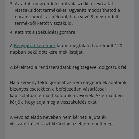
Az adott megrendelésből válaszd ki a vevő által
visszaküldött termékeket. Ugyanitt módosíthatod a
darabszámot is – például, ha a vevő 3 megrendelt
termékből kettőt visszaküld.
Kattints a [beküldés] gombra.
A
Benyújtott kérelmek
lapon megtalálod az elmúlt 120
napban beküldött kérelmek listáját.
A kérelmed a rendszeradatok segítségével dolgozzuk fel.
Ha a kérvény feldolgozásához nem elegendőek adataink,
bizonyos esetekben a befejezetlen vásárlással
kapcsolatban e-mailt küldünk a vevőnek. Az e-mailben
kérjük, hogy adja meg a visszaküldés okát.
A vevő az eladó nevében nem kérheti a jutalék
visszatérítését – azt kizárólag az eladó teheti meg.