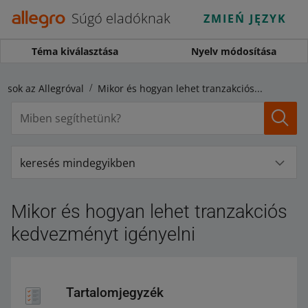
Súgó eladóknak
ZMIEŃ JĘZYK
Téma kiválasztása
Nyelv módosítása
ások az Allegróval
Mikor és hogyan lehet tranzakciós kedvezményt igényelni
keresés mindegyikben
Mikor és hogyan lehet tranzakciós
kedvezményt igényelni
Tartalomjegyzék