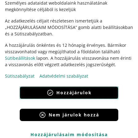
Személyes adataidat weboldalaink használatának
megkönnyítése céljából is kezeljük
Az adatkezelés céljait részletesen ismertetjük a
„HOZZÁJÁRULÁSAIM MÓDOSÍTÁSA” gomb alatti beállításokban
és a Sütiszabályzatban.
A hozzájárulás önkéntes és 12 hónapig érvényes. Bármikor
visszavonhatod vagy megújíthatod a főoldalon található
Sütibeállítások
lapon. A hozzájárulás visszavonása nem érinti
Ez az oldal más nyelveken is elérhető.
a visszavonás előtt végzett adatkezelés jogszerűségét.
Sütiszabályzat
Adatvédelmi szabályzat
megjelenítés:
világos mód
Hozzájárulok
Nem járulok hozzá
Allegro Group Services
Allegro.cz
Allegro.sk
Allegro.hu
Onedelivery.cz
Hozzájárulásaim módosítása