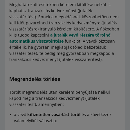
Meghatározott esetekben kérelem kitöltése nélkül is
kaphatsz tranzakciós kedvezményt (jutalék-
visszatérítést). Ennek a megoldásnak köszönhetően nem
kell időt pazarolnod tranzakciós kedvezményre (jutalék-
visszatérítésre) irányuló kérelem kitöltésére. A fiókodban
ki is tudod kapcsolni
a jutalék vevő részére történő
automatikus visszatérítése
funkciót. A vevők biztosan
értékelik, ha gyorsan megkapják tőled befizetésük
visszatérítését, te pedig még gyorsabban megkapod a
tranzakciós kedvezményt (jutalék-visszatérítést).
Megrendelés törlése
Törölt megrendelés után kérelem benyújtása nélkül
kapod meg a tranzakciós kedvezményt (jutalék-
visszatérítést), amennyiben:
a vevő
kifizetetlen vásárlást töröl
és a következők
valamelyikét választja: