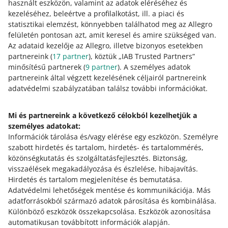
használt eszközön, valamint az adatok eléréséhez és
Ha az ügyfél ezek után eláll a vásárlástól, és újból
kezeléséhez, beleértve a profilalkotást, ill. a piaci és
szeretnéd visszakapni az erre a megrendelésre
statisztikai elemzést, könnyebben találhatod meg az Allegro
vonatkozó jutalékot:
felületén pontosan azt, amit keresel és amire szükséged van.
Az adataid kezelője az Allegro, illetve bizonyos esetekben
először térítsd vissza vevő részére a befizetést az
partnereink (
17
partner
), köztük „IAB Trusted Partners”
Allegro Finance felületen keresztül,
minősítésű partnerek (
9
partner
). A személyes adatok
ezután vedd fel velünk a kapcsolatot – kattints a cikk
partnereink által végzett kezelésének céljairól partnereink
alatt található kapcsolatfelvételi gombra.
adatvédelmi szabályzatában találsz további információkat.
Ilyen esetben feltétlenül vedd fel velünk a kapcsolatot,
Mi és partnereink a következő célokból kezelhetjük a
mert ugyanarra a tranzakcióra vonatkozóan egyedül nem
személyes adatokat:
tudsz új kérelmet benyújtani tranzakciós kedvezményre
Információk tárolása és/vagy elérése egy eszközön
(jutalék-visszatérítésre) vonatkozóan.
.
Személyre
szabott hirdetés és tartalom, hirdetés- és tartalommérés,
közönségkutatás és szolgáltatásfejlesztés
.
Biztonság,
visszaélések megakadályozása és észlelése, hibajavítás
.
Hirdetés és tartalom megjelenítése és bemutatása
.
Segítségre van szükséged?
Adatvédelmi lehetőségek mentése és kommunikációja
.
Más
adatforrásokból származó adatok párosítása és kombinálása
.
VEDD FEL VELÜNK A KAPCSOLATOT
Különböző eszközök összekapcsolása
.
Eszközök azonosítása
automatikusan továbbított információk alapján
.