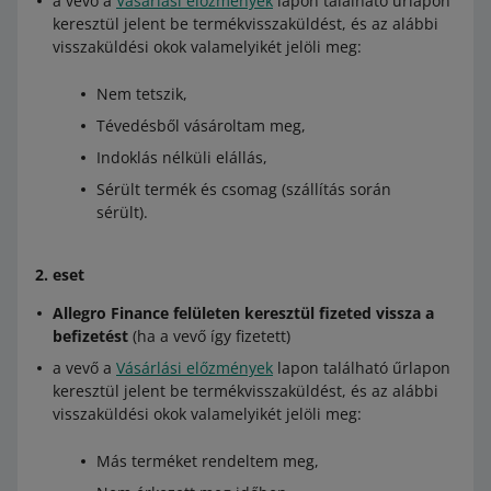
a vevő a
Vásárlási előzmények
lapon található űrlapon
keresztül jelent be termékvisszaküldést, és az alábbi
visszaküldési okok valamelyikét jelöli meg:
Nem tetszik,
Tévedésből vásároltam meg,
Indoklás nélküli elállás,
Sérült termék és csomag (szállítás során
sérült).
2. eset
Allegro Finance felületen keresztül fizeted vissza a
befizetést
(ha a vevő így fizetett)
a vevő a
Vásárlási előzmények
lapon található űrlapon
keresztül jelent be termékvisszaküldést, és az alábbi
visszaküldési okok valamelyikét jelöli meg:
Más terméket rendeltem meg,