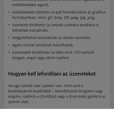
mellékletekkel együtt,
mellékleteket tölthetsz le pdf-formátumban és grafikus
formátumban, mint: gif, bmp, tiff, jpeg, jpg, png,
üzenetek törölhetsz (a címzett számára továbbra is
láthatóak maradnak),
megjelölheted olvasottnak az összes üzenetet,
egyes üzenet tartalmát másolhatod,
üzeneteket fordíthatsz le több mint 170 nyelvről
lengyel, angol vagy ukrán nyelvre.
Hogyan kell lefordítani az üzeneteket
Ha egy üzenet más nyelven van, mint amit a
beállításoknál beállítottál – lefordíthatod lengyelre vagy
angolra. Kattints a [fordítás] vagy a [translate] gombra az
üzenet alatt.