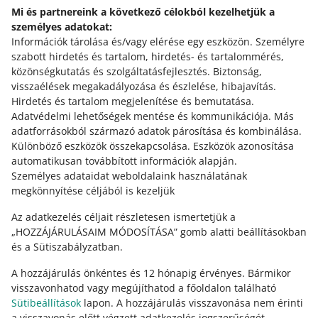
számított 6 hónapig
tároljuk az Üzenetközpontban. Ezt
Mi és partnereink a következő célokból kezelhetjük a
követően mind az üzenetet, mind az üzenethez csatolt
személyes adatokat:
mellékleteket töröljük.
Információk tárolása és/vagy elérése egy eszközön
.
Személyre
szabott hirdetés és tartalom, hirdetés- és tartalommérés,
közönségkutatás és szolgáltatásfejlesztés
.
Biztonság,
visszaélések megakadályozása és észlelése, hibajavítás
.
Hirdetés és tartalom megjelenítése és bemutatása
.
Segítségre van szükséged?
Adatvédelmi lehetőségek mentése és kommunikációja
.
Más
adatforrásokból származó adatok párosítása és kombinálása
.
VEDD FEL VELÜNK A KAPCSOLATOT
Különböző eszközök összekapcsolása
.
Eszközök azonosítása
automatikusan továbbított információk alapján
.
Személyes adataidat weboldalaink használatának
megkönnyítése céljából is kezeljük
Az adatkezelés céljait részletesen ismertetjük a
„HOZZÁJÁRULÁSAIM MÓDOSÍTÁSA” gomb alatti beállításokban
és a Sütiszabályzatban.
A hozzájárulás önkéntes és 12 hónapig érvényes. Bármikor
visszavonhatod vagy megújíthatod a főoldalon található
Sütibeállítások
lapon. A hozzájárulás visszavonása nem érinti
Ez az oldal más nyelveken is elérhető.
a visszavonás előtt végzett adatkezelés jogszerűségét.