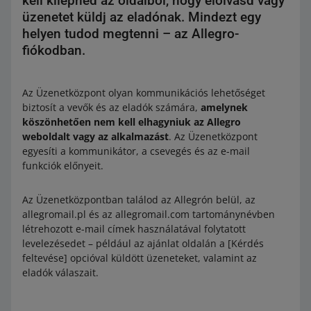
kell kilépned az oldalból, hogy elolvasd vagy
üzenetet küldj az eladónak. Mindezt egy
helyen tudod megtenni – az Allegro-
fiókodban.
Az Üzenetközpont olyan kommunikációs lehetőséget
biztosít a vevők és az eladók számára,
amelynek
köszönhetően nem kell elhagyniuk az Allegro
weboldalt vagy az alkalmazást
. Az Üzenetközpont
egyesíti a kommunikátor, a csevegés és az e-mail
funkciók előnyeit.
Az Üzenetközpontban találod az Allegrón belül, az
allegromail.pl és az allegromail.com tartománynévben
létrehozott e-mail címek használatával folytatott
levelezésedet – például az ajánlat oldalán a [Kérdés
feltevése] opcióval küldött üzeneteket, valamint az
eladók válaszait.