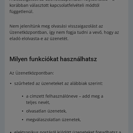
korábban választott kapcsolatfelvételi módtól
függetlenül.
Nem jelenítünk meg olvasási visszaigazolást az
Üzenetközpontban, így nem fogja tudni a vevő, hogy az
eladó elolvasta-e az üzenetét.
Milyen funkciókat használhatsz
Az Üzenetközpontban:
szűrheted az üzeneteket az alábbiak szerint:
a címzett felhasználóneve – add meg a
teljes nevét,
olvasatlan üzenetek,
megválaszolatlan üzenetek,
elektronikus postáról küldött üzeneteket fogadhatsz a