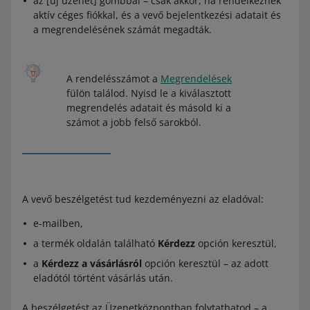
az [új üzenet] gombbal – csak akkor, ha rendelkeznek
aktív céges fiókkal, és a vevő bejelentkezési adatait és
a megrendelésének számát megadták.
A rendelésszámot a
Megrendelések
fülön találod. Nyisd le a kiválasztott
megrendelés adatait és másold ki a
számot a jobb felső sarokból.
A vevő beszélgetést tud kezdeményezni az eladóval:
e-mailben,
a termék oldalán található
Kérdezz
opción keresztül,
a
Kérdezz a vásárlásról
opción keresztül – az adott
eladótól történt vásárlás után.
A beszélgetést az Üzenetközpontban folytathatod – a