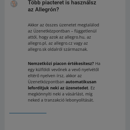
Több piacteret is használsz
az Allegrón?
Akkor az összes üzenetet megtalálod
az Üzenetközpontban – függetlenül
attól, hogy azok az allegro.hu, az
allegro.pl, az allegro.cz vagy az
allegro.sk oldalról származnak.
Nemzetközi piacon értékesítesz?
Ha
egy külföldi vevőnek a vevő nyelvétől
eltérő nyelven írsz, akkor az
Üzenetközpontban
automatikusan
lefordítjuk neki az üzenetedet
. Ez
megkönnyíti neki a vásárlást, míg
neked a tranzakció lebonyolítását.