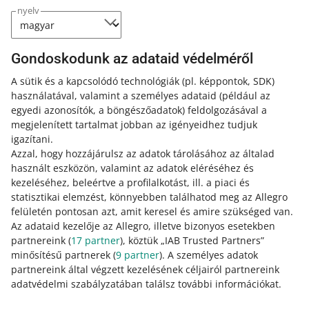
Ha az [eredeti szöveg megjelenítése] vagy a [show
nyelv
original text] opcióra kattintasz – az üzenetet ismét az
eredeti nyelven fogod látni.
Gondoskodunk az adataid védelméről
Mikor nem láthatod a fordítás
A sütik és a kapcsolódó technológiák
(pl. képpontok, SDK)
lehetőségét
használatával, valamint a személyes adataid
(például az
egyedi azonosítók, a böngészőadatok)
feldolgozásával a
Ha az üzenet nyelve megegyezik a
megjelenített tartalmat jobban az igényeidhez tudjuk
beállításokban beállított nyelvvel.
igazítani.
Ha nem ismerjük fel az üzenet
Azzal, hogy hozzájárulsz az adatok tárolásához az általad
nyelvét.
használt eszközön, valamint az adatok eléréséhez és
kezeléséhez, beleértve a profilalkotást, ill. a piaci és
statisztikai elemzést, könnyebben találhatod meg az Allegro
felületén pontosan azt, amit keresel és amire szükséged van.
Az adataid kezelője az Allegro, illetve bizonyos esetekben
partnereink (
17
partner
), köztük „IAB Trusted Partners”
Mennyi ideig tároljuk a levelezést az
minősítésű partnerek (
9
partner
). A személyes adatok
partnereink által végzett kezelésének céljairól partnereink
Üzenetközpontban
adatvédelmi szabályzatában találsz további információkat.
A levelezésedet
az adott üzenet beérkezésétől