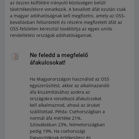
az összes külföldre irányuló közösségen belüli
távértékesítésre vonatkozik. A bevallott áfát ezután csak
a magyar adóhatóságnak kell megfizetni, amely az OSS-
bevallásban feltüntetett és részére megfizetett áfát az
OSS-felületen keresztül továbbítja az egyes uniós
rendeltetési országok adóhatóságainak.
Ne feledd a megfelelő
áfakulcsokat!
Ha Magyarországon használod az OSS
egyszerűsítést, akkor az alkalmazandó
áfa kiszámításához azokra az
országokra vonatkozó áfakulcsokat
kell alkalmaznod, ahová az árukat
szállítottad. Példa: Csehországban a
normál áfa mértéke 21%,
Szlovákiában 23%, Németországban
pedig 19%. Ha csehországi
fogyasztóknak értékesítesz és