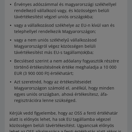
Érvényes adószámmal és magyarországi székhellyel
rendelkező vállalkozó vagy, és közösségen belüli
távértékesítést végzel uniós országokba;
vagy a vállalkozásod székhelye az EU-n kívül van és
telephellyel rendelkezik Magyarországon;
vagy a nem uniós székhelyű vállalkozásod
Magyarországról végez közösségen belüli
távértékesítést más EU-s tagállam(ok)ba;
Becslésed szerint a nem adóalany fogyasztók részére
történő értékesítésének értéke meghaladja a 10 000
EUR (3 900 000 Ft) értékhatárt;
Azt szeretnéd, hogy az értékesítéseidet
Magyarországon számold el, anélkül, hogy minden
egyes uniós országban, ahová értékesítesz, áfa-
regisztrációra lenne szükséged.
Kérjük vedd figyelembe, hogy az OSS a fenti értékhatár
alatt is előnyös lehet, ha sok EU tagállamba végezel
közösségen belüli távértékesítést. Ugyancsak előnyös
lehet az OSS alkalmazása a fenti értékhatár alatt akkor is,