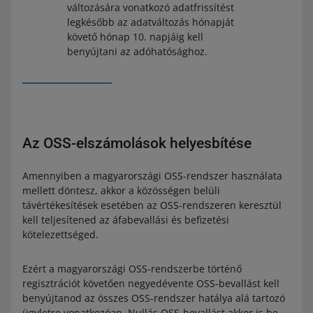
változására vonatkozó adatfrissítést
legkésőbb az adatváltozás hónapját
követő hónap 10. napjáig kell
benyújtani az adóhatósághoz.
Az OSS-elszámolások helyesbítése
Amennyiben a magyarországi OSS-rendszer használata
mellett döntesz, akkor a közösségen belüli
távértékesítések esetében az OSS-rendszeren keresztül
kell teljesítened az áfabevallási és befizetési
kötelezettséged.
Ezért a magyarországi OSS-rendszerbe történő
regisztrációt követően negyedévente OSS-bevallást kell
benyújtanod az összes OSS-rendszer hatálya alá tartozó
ügyletre vonatkozóan. Nullás OSS-bevallást akkor is be