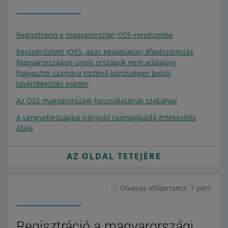
Regisztráció a magyarországi OSS-rendszerbe
Egyszerűsített (OSS, azaz egyablakos) áfaelszámolás
Magyarországon uniós országok nem adóalany
fogyasztói számára történő közösségen belüli
távértékesítés esetén
Az OSS magyarországi használatának szabályai
A Lengyelországba irányuló csomagküldő értékesítés
áfája
AZ OLDAL TETEJÉRE
Olvasás időtartama: 7 perc
Regisztráció a magyarországi