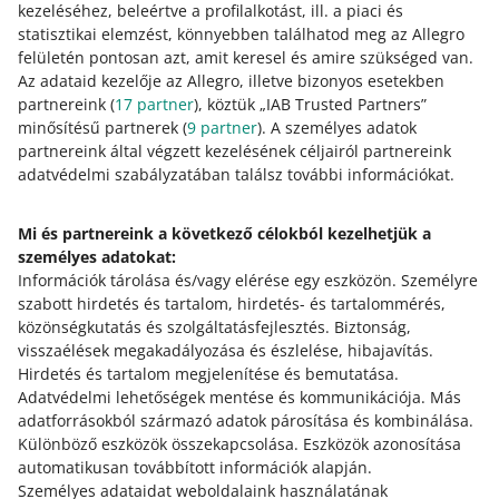
kezeléséhez, beleértve a profilalkotást, ill. a piaci és
akkor előfordulhat, hogy áfa regisztrációt és a
statisztikai elemzést, könnyebben találhatod meg az Allegro
közösségen belüli távértékesítésre vonatkozó áfa
felületén pontosan azt, amit keresel és amire szükséged van.
elszámolást közvetlenül abban az uniós országban kell
Az adataid kezelője az Allegro, illetve bizonyos esetekben
elvégezned, ahová az árukat szállítod.
partnereink (
17
partner
), köztük „IAB Trusted Partners”
minősítésű partnerek (
9
partner
). A személyes adatok
A magyarországi OSS regisztrációról bővebben itt
partnereink által végzett kezelésének céljairól partnereink
olvashatsz
.
adatvédelmi szabályzatában találsz további információkat.
Mi és partnereink a következő célokból kezelhetjük a
Hogyan kell az áfaelszámolást elvégezni
személyes adatokat:
az OSS-rendszerrel Magyarországon
Információk tárolása és/vagy elérése egy eszközön
.
Személyre
szabott hirdetés és tartalom, hirdetés- és tartalommérés,
A más uniós országokba irányuló termékértékesítés
közönségkutatás és szolgáltatásfejlesztés
.
Biztonság,
áfájának elszámolása:
visszaélések megakadályozása és észlelése, hibajavítás
.
Hirdetés és tartalom megjelenítése és bemutatása
.
Adatvédelmi lehetőségek mentése és kommunikációja
.
Más
Jelentsd be az áfa alapját és az áfakulcsokat minden
adatforrásokból származó adatok párosítása és kombinálása
.
egyes ország esetében, ahová árut szállítottál (az
Különböző eszközök összekapcsolása
.
Eszközök azonosítása
áfakulcsokat a legördülő listákból választhatod ki)!
automatikusan továbbított információk alapján
.
Az áfa alapját forintban kell bevallani, ezért az
Személyes adataidat weboldalaink használatának