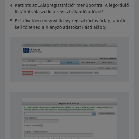
Kattints az „Alapregisztráció” menüpontra! A legördülő
listából válaszd ki a regisztrálandó adózót!
Ezt követően megnyílik egy regisztrációs űrlap, ahol ki
kell töltened a hiányzó adatokat (lásd alább).