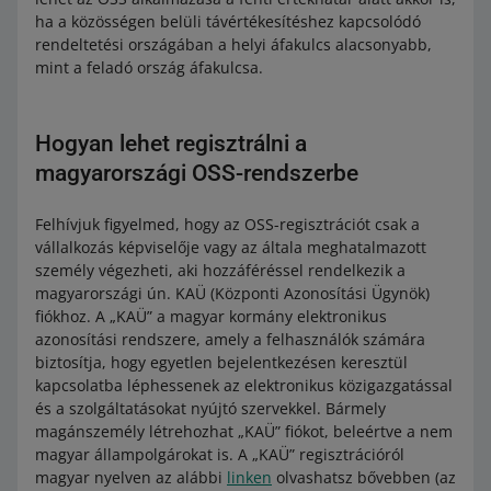
ha a közösségen belüli távértékesítéshez kapcsolódó
rendeltetési országában a helyi áfakulcs alacsonyabb,
mint a feladó ország áfakulcsa.
Hogyan lehet regisztrálni a
magyarországi OSS-rendszerbe
Felhívjuk figyelmed, hogy az OSS-regisztrációt csak a
vállalkozás képviselője vagy az általa meghatalmazott
személy végezheti, aki hozzáféréssel rendelkezik a
magyarországi ún. KAÜ (Központi Azonosítási Ügynök)
fiókhoz. A „KAÜ” a magyar kormány elektronikus
azonosítási rendszere, amely a felhasználók számára
biztosítja, hogy egyetlen bejelentkezésen keresztül
kapcsolatba léphessenek az elektronikus közigazgatással
és a szolgáltatásokat nyújtó szervekkel. Bármely
magánszemély létrehozhat „KAÜ” fiókot, beleértve a nem
magyar állampolgárokat is. A „KAÜ” regisztrációról
magyar nyelven az alábbi
linken
olvashatsz bővebben (az