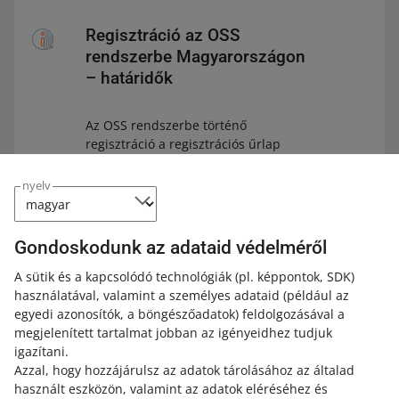
Regisztráció az OSS
rendszerbe Magyarországon
– határidők
Az OSS rendszerbe történő
regisztráció a regisztrációs űrlap
benyújtását követő naptári negyedév
első napjától érvényes. Egyes
nyelv
esetekben később is regisztrálhatsz
az OSS rendszerbe – például ha az
azt a hónapot követő hónap 10.
Gondoskodunk az adataid védelméről
napjáig regisztrálsz, amelyben
megkezdted az áruk más uniós
A sütik és a kapcsolódó technológiák
(pl. képpontok, SDK)
országokba történő kivitelét.
használatával, valamint a személyes adataid
(például az
egyedi azonosítók, a böngészőadatok)
feldolgozásával a
megjelenített tartalmat jobban az igényeidhez tudjuk
igazítani.
Azzal, hogy hozzájárulsz az adatok tárolásához az általad
használt eszközön, valamint az adatok eléréséhez és
Ha nem regisztráltál időben az OSS-re Magyarországon,