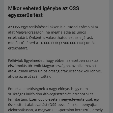
Mikor veheted igénybe az OSS
egyszerűsítést
Az OSS egyszerűsítéssel akkor is el tudod számolni az
áfát Magyarországon, ha meghaladja az uniós
értékhatárt. Önként is választhatod ezt az eljárást,
mielőtt túlléped a 10 000 EUR (3 900 000 HUF) uniós
értékhatárt.
Felhívjuk figyelmedet, hogy ebben az esetben csak az
elszámolás történik Magyarországon, az alkalmazott
áfakulcsnak azon uniós ország áfakulcsának kell lennie,
ahová az árut szállították.
Ennek a lehetőségnek a nagy előnye, hogy nem
szükséges külföldön áfa-regisztrációt létrehozni és
fenntartani. Ezen opció esetén negyedévente csak egy
összesített áfabevallást (OSS-bevallást) kell benyújtani
elektronikusan, a magyar OSS-portálon keresztül, amely