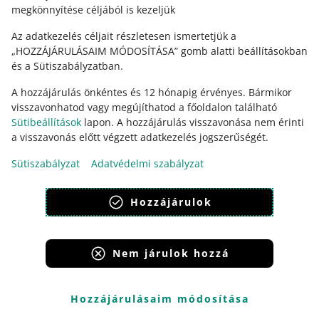
áfaalapot külföldi pénznemről forintra kell átszámítani
megkönnyítése céljából is kezeljük
az Európai Központi Banknak az adott negyedév utolsó
Az adatkezelés céljait részletesen ismertetjük a
napján érvényes árfolyamán.
„HOZZÁJÁRULÁSAIM MÓDOSÍTÁSA” gomb alatti beállításokban
Negyedévente egyszer (a negyedévet követő hónap
és a Sütiszabályzatban.
végéig) nyújtsd be az OSS-bevallást a
magyar OSS
honlapon
keresztül! Ebben a bevallásban tüntesd fel
A hozzájárulás önkéntes és 12 hónapig érvényes. Bármikor
az összes OSS hatálya alá tartozó ügylet áfáját!
visszavonhatod vagy megújíthatod a főoldalon található
Sütibeállítások
lapon. A hozzájárulás visszavonása nem érinti
Fizesd be a teljes áfa összegét a Nemzeti Adó- és
a visszavonás előtt végzett adatkezelés jogszerűségét.
Vámhivatalnak. Az átutalást forintban teljesítsd és a
befizetés során add meg a bevallás hivatkozási
Sütiszabályzat
Adatvédelmi szabályzat
számát. Ezt legkésőbb a bevallás benyújtásának
negyedévét követő hónap végéig tedd meg.
Hozzájárulok
Az OSS-rendszerrel elszámolt ügyletek nyilvántartását
az
ügylet évének végétől számított 10 évig kell megőrizni
.
Nem járulok hozzá
További tudnivalók az OSS-bevallásokról itt.
Hozzájárulásaim módosítása