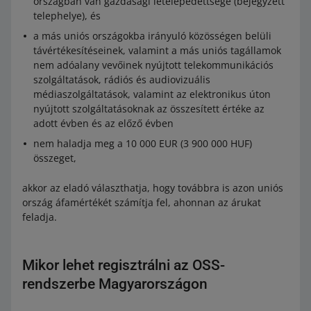
országban van gazdasági letelepedettsége (bejegyzett
telephelye), és
a más uniós országokba irányuló közösségen belüli
távértékesítéseinek, valamint a más uniós tagállamok
nem adóalany vevőinek nyújtott telekommunikációs
szolgáltatások, rádiós és audiovizuális
médiaszolgáltatások, valamint az elektronikus úton
nyújtott szolgáltatásoknak az összesített értéke az
adott évben és az előző évben
nem haladja meg a 10 000 EUR (3 900 000 HUF)
összeget,
akkor az eladó választhatja, hogy továbbra is azon uniós
ország áfamértékét számítja fel, ahonnan az árukat
feladja.
Mikor lehet regisztrálni az OSS-
rendszerbe Magyarországon