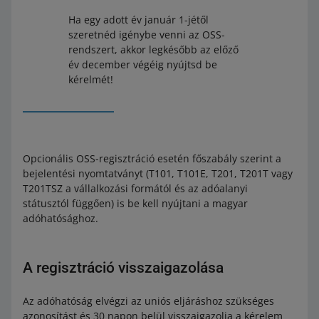
Ha egy adott év január 1-jétől
szeretnéd igénybe venni az OSS-
rendszert, akkor legkésőbb az előző
év december végéig nyújtsd be
kérelmét!
Opcionális OSS-regisztráció esetén főszabály szerint a
bejelentési nyomtatványt (T101, T101E, T201, T201T vagy
T201TSZ a vállalkozási formától és az adóalanyi
státusztól függően) is be kell nyújtani a magyar
adóhatósághoz.
A regisztráció visszaigazolása
Az adóhatóság elvégzi az uniós eljáráshoz szükséges
azonosítást és 30 napon belül visszaigazolja a kérelem