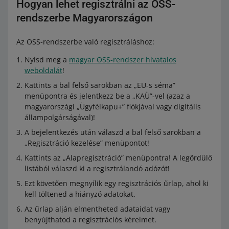
Hogyan lehet regisztrálni az OSS-
rendszerbe Magyarországon
Az OSS-rendszerbe való regisztráláshoz:
Nyisd meg a
magyar OSS-rendszer hivatalos
weboldalát
!
Kattints a bal felső sarokban az „EU-s séma”
menüpontra és jelentkezz be a „KAÜ”-vel (azaz a
magyarországi „Ügyfélkapu+” fiókjával vagy digitális
állampolgárságával)!
A bejelentkezés után válaszd a bal felső sarokban a
„Regisztráció kezelése” menüpontot!
Kattints az „Alapregisztráció” menüpontra! A legördülő
listából válaszd ki a regisztrálandó adózót!
Ezt követően megnyílik egy regisztrációs űrlap, ahol ki
kell töltened a hiányzó adatokat.
Az űrlap alján elmentheted adataidat vagy
benyújthatod a regisztrációs kérelmet.