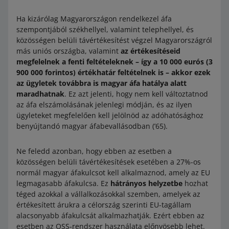
Ha kizárólag Magyarországon rendelkezel áfa
szempontjából székhellyel, valamint telephellyel, és
közösségen belüli távértékesítést végzel Magyarországról
más uniós országba, valamint
az értékesítéseid
megfelelnek a fenti feltételeknek – így a 10 000 eurós (3
900 000 forintos) értékhatár feltételnek is – akkor ezek
az ügyletek továbbra is magyar áfa hatálya alatt
maradhatnak
. Ez azt jelenti, hogy nem kell változtatnod
az áfa elszámolásának jelenlegi módján, és az ilyen
ügyleteket megfelelően kell jelölnöd az adóhatósághoz
benyújtandó magyar áfabevallásodban (’65).
Ne feledd azonban, hogy ebben az esetben a
közösségen belüli távértékesítések esetében a 27%-os
normál magyar áfakulcsot kell alkalmaznod, amely az EU
legmagasabb áfakulcsa. Ez
hátrányos helyzetbe
hozhat
téged azokkal a vállalkozásokkal szemben, amelyek az
értékesített árukra a célország szerinti EU-tagállam
alacsonyabb áfakulcsát alkalmazhatják. Ezért ebben az
esetben az OSS-rendszer használata előnyösebb lehet.