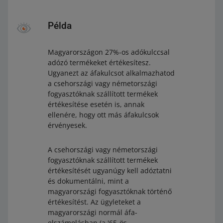
Példa
Magyarországon 27%-os adókulccsal
adózó termékeket értékesítesz.
Ugyanezt az áfakulcsot alkalmazhatod
a csehországi vagy németországi
fogyasztóknak szállított termékek
értékesítése esetén is, annak
ellenére, hogy ott más áfakulcsok
érvényesek.
A csehországi vagy németországi
fogyasztóknak szállított termékek
értékesítését ugyanúgy kell adóztatni
és dokumentálni, mint a
magyarországi fogyasztóknak történő
értékesítést. Az ügyleteket a
magyarországi normál áfa-
elszámolásban (a '65-ös