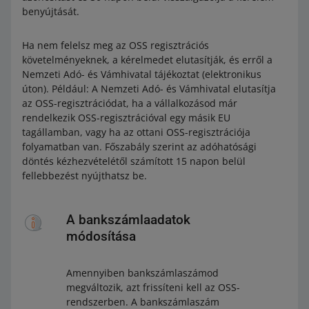
benyújtását.
Ha nem felelsz meg az OSS regisztrációs
követelményeknek, a kérelmedet elutasítják, és erről a
Nemzeti Adó- és Vámhivatal tájékoztat (elektronikus
úton). Például: A Nemzeti Adó- és Vámhivatal elutasítja
az OSS-regisztrációdat, ha a vállalkozásod már
rendelkezik OSS-regisztrációval egy másik EU
tagállamban, vagy ha az ottani OSS-regisztrációja
folyamatban van. Főszabály szerint az adóhatósági
döntés kézhezvételétől számított 15 napon belül
fellebbezést nyújthatsz be.
A bankszámlaadatok
módosítása
Amennyiben bankszámlaszámod
megváltozik, azt frissíteni kell az OSS-
rendszerben. A bankszámlaszám