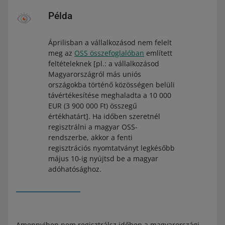
Példa
Áprilisban a vállalkozásod nem felelt
meg az
OSS összefoglalóban
említett
feltételeknek [pl.: a vállalkozásod
Magyarországról más uniós
országokba történő közösségen belüli
távértékesítése meghaladta a 10 000
EUR (3 900 000 Ft) összegű
értékhatárt]. Ha időben szeretnél
regisztrálni a magyar OSS-
rendszerbe, akkor a fenti
regisztrációs nyomtatványt legkésőbb
május 10-ig nyújtsd be a magyar
adóhatósághoz.
Amennyiben nem regisztrálsz időben a magyarországi