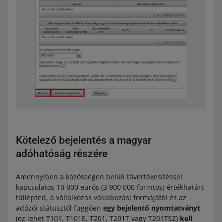
Kötelező bejelentés a magyar
adóhatóság részére
Amennyiben a közösségen belüli távértékesítéssel
kapcsolatos 10 000 eurós (3 900 000 forintos) értékhatárt
túllépted, a vállalkozás vállalkozási formájától és az
adózói státusztól függően
egy bejelentő nyomtatványt
(ez lehet T101, T101E, T201, T201T vagy T201TSZ)
kell