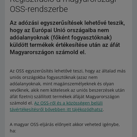
OSS-rendszerbe
Az adózási egyszerűsítések lehetővé teszik,
hogy az Európai Unió országaiba nem
adóalanyoknak (főként fogyasztóknak)
küldött termékek értékesítése után az áfát
Magyarországon számold el.
Az OSS egyszerűsítés lehetővé teszi, hogy az általad más
uniós országokba fogyasztóknak (azaz nem
adóalanyoknak, mint magánszemélyeknek és olyan
vevőknek, akik nem kötelesek az uniós beszerzések után
áfát fizetni) szállított termékek áfáját Magyarországon
számold el.
Az OSS-ről és a közösségen belüli
távértékesítésről bővebben itt tájékozódhatsz
.
A magyar OSS-eljárás előnyeit akkor veheted igénybe,
ha: