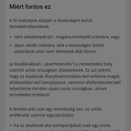
Miért fontos ez
A fő szabályok alapján a közösségen belüli
termékértékesítések
nem adóalanyok (pl.: magánszemélyek) számára, vagy
olyan vevők számára, akik a közösségen belüli
vásárlások után nem kötelesek áfát fizetni,
(a továbbiakban: „távértékesítés”) a rendeltetési hely
szerinti uniós országban áfakötelesek. Ez azt jelenti,
hogy az eladónak áfanyilvántartásba kell vetetnie magát,
áfabevallást kell benyújtania, valamint áfafizetéseket kell
teljesítenie minden olyan uniós országban, ahová
termékeket értékesít.
A fentiek alól csak egy mentesség van, az uniós
értékhatár szerinti egyszerűsítés:
ha az eladónak áfa szempontjából csak egy uniós