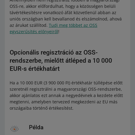
OSS-re, akkor előfordulhat, hogy a közösségen belüli
távértékesítésre vonatkozó áfát közvetlenül abban az
uniós országban kell bevallanod és elszámolnod, ahová
az árukat szállítod.
Tudj meg többet az OSS
egyszerűsítés előnyeiről
!
Opcionális regisztráció az OSS-
rendszerbe, mielőtt átléped a 10 000
EUR-s értékhatárt
Ha a 10 000 EUR (3 900 000 Ft) értékhatár túllépése előtt
szeretnél regisztrálni a magyarországi OSS-rendszerbe,
akkor ajánlatos ezt annak a negyedévnek a kezdete előtt
megtenni, amelyben tervezed megkezdeni az EU más
országaiba történő értékesítést.
Példa