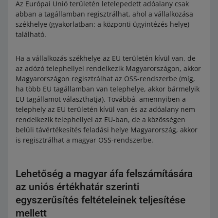
Az Európai Unió területén letelepedett adóalany csak
abban a tagállamban regisztrálhat, ahol a vállalkozása
székhelye (gyakorlatban: a központi ügyintézés helye)
található.
Ha a vállalkozás székhelye az EU területén kívül van, de
az adózó telephellyel rendelkezik Magyarországon, akkor
Magyarországon regisztrálhat az OSS-rendszerbe (míg,
ha több EU tagállamban van telephelye, akkor bármelyik
EU tagállamot választhatja). Továbbá, amennyiben a
telephely az EU területén kívül van és az adóalany nem
rendelkezik telephellyel az EU-ban, de a közösségen
belüli távértékesítés feladási helye Magyarország, akkor
is regisztrálhat a magyar OSS-rendszerbe.
Lehetőség a magyar áfa felszámítására
az uniós értékhatár szerinti
egyszerűsítés feltételeinek teljesítése
mellett