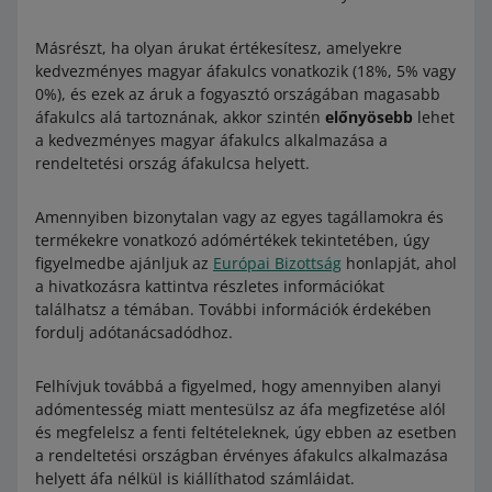
Másrészt, ha olyan árukat értékesítesz, amelyekre
kedvezményes magyar áfakulcs vonatkozik (18%, 5% vagy
0%), és ezek az áruk a fogyasztó országában magasabb
áfakulcs alá tartoznának, akkor szintén
előnyösebb
lehet
a kedvezményes magyar áfakulcs alkalmazása a
rendeltetési ország áfakulcsa helyett.
Amennyiben bizonytalan vagy az egyes tagállamokra és
termékekre vonatkozó adómértékek tekintetében, úgy
figyelmedbe ajánljuk az
Európai Bizottság
honlapját, ahol
a hivatkozásra kattintva részletes információkat
találhatsz a témában. További információk érdekében
fordulj adótanácsadódhoz.
Felhívjuk továbbá a figyelmed, hogy amennyiben alanyi
adómentesség miatt mentesülsz az áfa megfizetése alól
és megfelelsz a fenti feltételeknek, úgy ebben az esetben
a rendeltetési országban érvényes áfakulcs alkalmazása
helyett áfa nélkül is kiállíthatod számláidat.