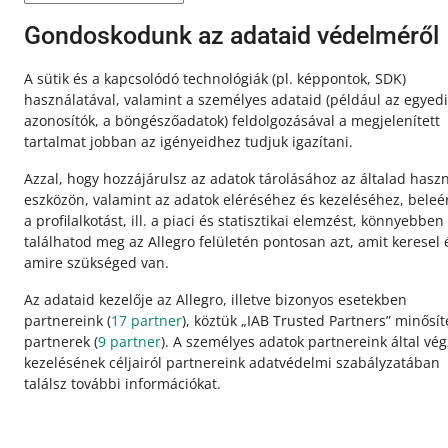
Gondoskodunk az adataid védelméről
A sütik és a kapcsolódó technológiák
(pl. képpontok, SDK)
használatával, valamint a személyes adataid
(például az egyedi
azonosítók, a böngészőadatok)
feldolgozásával a megjelenített
tartalmat jobban az igényeidhez tudjuk igazítani.
Azzal, hogy hozzájárulsz az adatok tárolásához az általad haszn
eszközön, valamint az adatok eléréséhez és kezeléséhez, beleé
a profilalkotást, ill. a piaci és statisztikai elemzést, könnyebben
találhatod meg az Allegro felületén pontosan azt, amit keresel 
amire szükséged van.
Az adataid kezelője az Allegro, illetve bizonyos esetekben
Ez az oldal más nyelveken is elérhető.
partnereink (
17
partner
), köztük „IAB Trusted Partners” minősí
partnerek (
9
partner
). A személyes adatok partnereink által vég
kezelésének céljairól partnereink adatvédelmi szabályzatában
megjelenítés:
világos mód
találsz további információkat.