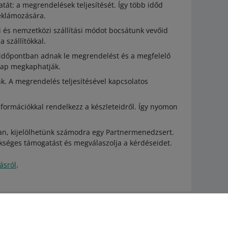
atát: a megrendelések teljesítését. Így több időd
reklámozására.
di és nemzetközi szállítási módot bocsátunk vevőid
 szállítókkal.
 időpontban adnak le megrendelést és a megfelelő
znap megkaphatják.
k. A megrendelés teljesítésével kapcsolatos
nformációkkal rendelkezz a készleteidről. Így nyomon
.
dban, kijelölhetünk számodra egy Partnermenedzsert.
ükséges támogatást és megválaszolja a kérdéseidet.
ásról
.