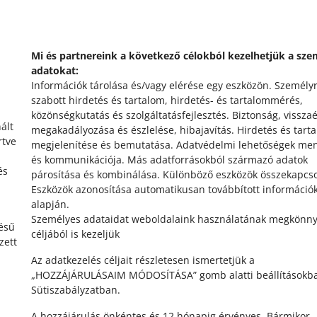
VEDD FEL VELÜNK A KAPCSOLATOT
Mi és partnereink a következő célokból kezelhetjük a sze
adatokat:
Információk tárolása és/vagy elérése egy eszközön
.
Személy
szabott hirdetés és tartalom, hirdetés- és tartalommérés,
közönségkutatás és szolgáltatásfejlesztés
.
Biztonság, vissza
ált
megakadályozása és észlelése, hibajavítás
.
Hirdetés és tart
rtve
megjelenítése és bemutatása
.
Adatvédelmi lehetőségek me
és kommunikációja
.
Más adatforrásokból származó adatok
és
párosítása és kombinálása
.
Különböző eszközök összekapcs
Eszközök azonosítása automatikusan továbbított információ
alapján
.
Személyes adataidat weboldalaink használatának megkönny
tésű
céljából is kezeljük
zett
Az adatkezelés céljait részletesen ismertetjük a
„HOZZÁJÁRULÁSAIM MÓDOSÍTÁSA” gomb alatti beállításokba
Sütiszabályzatban.
A hozzájárulás önkéntes és 12 hónapig érvényes. Bármikor