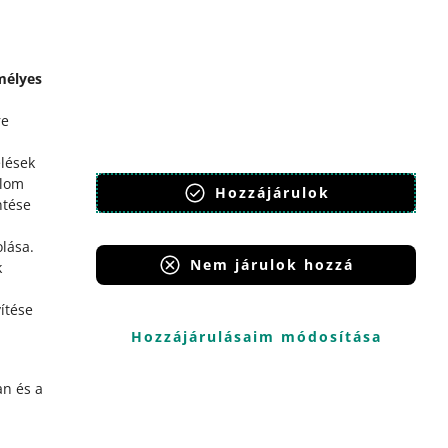
mélyes
re
élések
alom
Hozzájárulok
ntése
olása
.
Nem járulok hozzá
k
ítése
Hozzájárulásaim módosítása
n és a