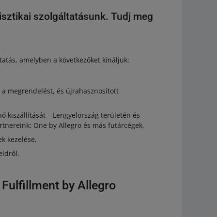
isztikai szolgáltatásunk. Tudj meg
ltatás, amelyben a következőket kínáljuk:
ük a megrendelést, és újrahasznosított
 kiszállítását – Lengyelország területén és
rtnereink: One by Allegro és más futárcégek,
ek kezelése,
idről.
ulfillment by Allegro