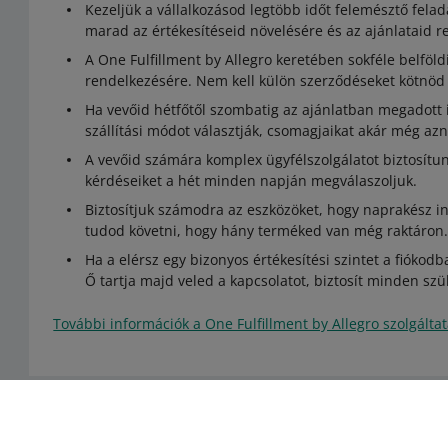
Kezeljük a vállalkozásod legtöbb időt felemésztő felad
marad az értékesítéseid növelésére és az ajánlataid 
A One Fulfillment by Allegro keretében sokféle belföl
rendelkezésére. Nem kell külön szerződéseket kötnöd a
Ha vevőid hétfőtől szombatig az ajánlatban megadott
szállítási módot választják, csomagjaikat akár még a
A vevőid számára komplex ügyfélszolgálatot biztosítun
kérdéseiket a hét minden napján megválaszoljuk.
Biztosítjuk számodra az eszközöket, hogy naprakész i
tudod követni, hogy hány terméked van még raktáron
Ha a elérsz egy bizonyos értékesítési szintet a fióko
Ő tartja majd veled a kapcsolatot, biztosít minden sz
További információk a One Fulfillment by Allegro szolgáltat
Segítségre van szükséged?