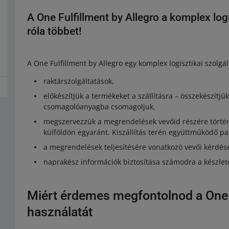
A One Fulfillment by Allegro a komplex log
róla többet!
A One Fulfillment by Allegro egy komplex logisztikai szolgá
raktárszolgáltatások,
előkészítjük a termékeket a szállításra – összekészítj
csomagolóanyagba csomagoljuk,
megszervezzük a megrendelések vevőid részére történő
külföldön egyaránt. Kiszállítás terén együttműködő pa
a megrendelések teljesítésére vonatkozó vevői kérdés
naprakész információk biztosítása számodra a készlete
Miért érdemes megfontolnod a One F
használatát