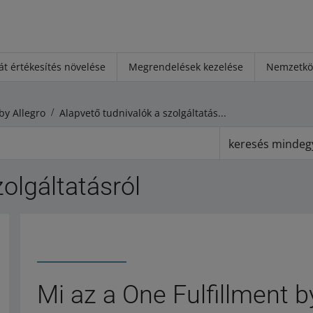
át értékesítés növelése
Megrendelések kezelése
Nemzetköz
by Allegro
Alapvető tudnivalók a szolgáltatásról
keresés mindeg
olgáltatásról
Mi az a One Fulfillment b