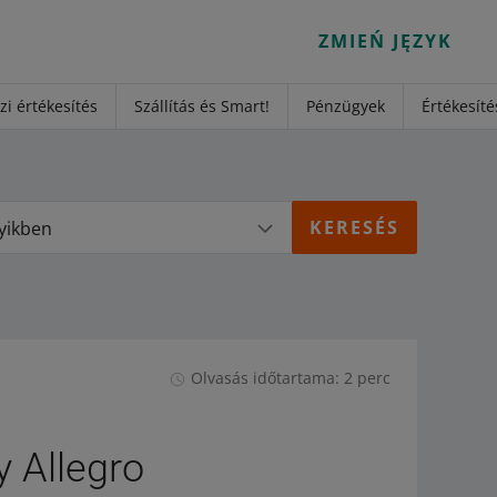
ZMIEŃ JĘZYK
i értékesítés
Szállítás és Smart!
Pénzügyek
Értékesíté
yikben
Olvasás időtartama: 2 perc
y Allegro