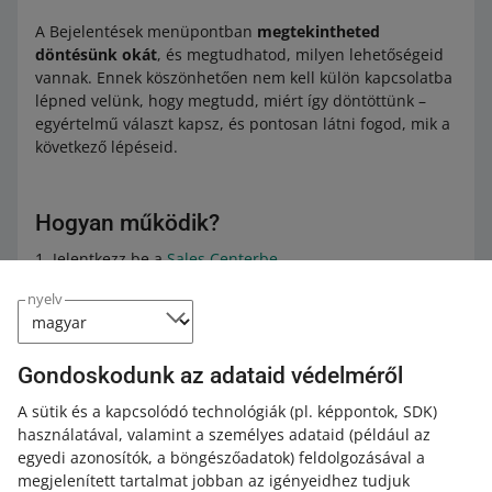
A Bejelentések menüpontban
megtekintheted
döntésünk okát
, és megtudhatod, milyen lehetőségeid
vannak. Ennek köszönhetően nem kell külön kapcsolatba
lépned velünk, hogy megtudd, miért így döntöttünk –
egyértelmű választ kapsz, és pontosan látni fogod, mik a
következő lépéseid.
Hogyan működik?
Jelentkezz be a
Sales Centerbe
.
A
Kínálat
lapon válaszd ki a
Bejelentések
menüpontot.
nyelv
Keresd meg a bejelentést, amelynek státusza:
Ellenőrizve
.
Gondoskodunk az adataid védelméről
Ekkor megjelenítjük a döntésünk indoklását.
A sütik és a kapcsolódó technológiák
(pl. képpontok, SDK)
használatával, valamint a személyes adataid
(például az
Azonban tartogatunk még
egyedi azonosítók, a böngészőadatok)
feldolgozásával a
újdonságokat! Hamarosan további
megjelenített tartalmat jobban az igényeidhez tudjuk