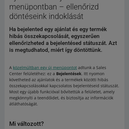
menüpontban – ellenőrizd
döntéseink indoklását
Ha bejelented egy ajánlat és egy termék
hibás összekapcsolását, egyszerűen
ellenőrizheted a bejelentésed státuszát. Azt
is megtudhatod, miért így döntöttünk.
A
közelmúltban egy új menüpontot
adtunk a Sales
Center felületéhez: ez a
Bejelentések
. Itt nyomon
követheted az ajánlatok és a termékek közötti hibás
összekapcsolásokkal kapcsolatos bejelentéseid státuszát.
Most egy újabb funkcióval bővítettük a felületet, amely
megkönnyíti a teendőidet, és biztosítja az információk
átláthatóságát.
Mi változott?