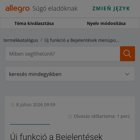
Súgó eladóknak
ZMIEŃ JĘZYK
Téma kiválasztása
Nyelv módosítása
ro-termékkatalógus
Új funkció a Bejelentések menüpontban – ellenőrizd döntéseink indoklását
keresés mindegyikben
8 július 2026 09:59
Olvasás időtartama: 1 perc
Új funkció a Bejelentések