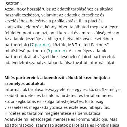
fejlesztésekről is beszámolunk a
igazítani.
Frissítésekben
.
Azzal, hogy hozzájárulsz az adatok tárolásához az általad
használt eszközön, valamint az adatok eléréséhez és
kezeléséhez, beleértve a profilalkotást, ill. a piaci és
statisztikai elemzést, könnyebben találhatod meg az Allegro
felületén pontosan azt, amit keresel és amire szükséged van.
Az adataid kezelője az Allegro, illetve bizonyos esetekben
partnereink (
Hogyan értékeled ezeket a módosításokat/új
17
partner
), köztük „IAB Trusted Partners”
funkciókat?
minősítésű partnerek (
9
partner
). A személyes adatok
partnereink által végzett kezelésének céljairól partnereink
0 - Szörnyű
10 - Nagyszerű
adatvédelmi szabályzatában találsz további információkat.
0
1
2
3
4
5
6
7
Mi és partnereink a következő célokból kezelhetjük a
személyes adatokat:
8
9
10
Információk tárolása és/vagy elérése egy eszközön
.
Személyre
szabott hirdetés és tartalom, hirdetés- és tartalommérés,
közönségkutatás és szolgáltatásfejlesztés
.
Biztonság,
visszaélések megakadályozása és észlelése, hibajavítás
.
Segítségre van szükséged?
Hirdetés és tartalom megjelenítése és bemutatása
.
Adatvédelmi lehetőségek mentése és kommunikációja
.
Más
Vedd fel velünk a kapcsolatot
adatforrásokból származó adatok párosítása és kombinálása
.