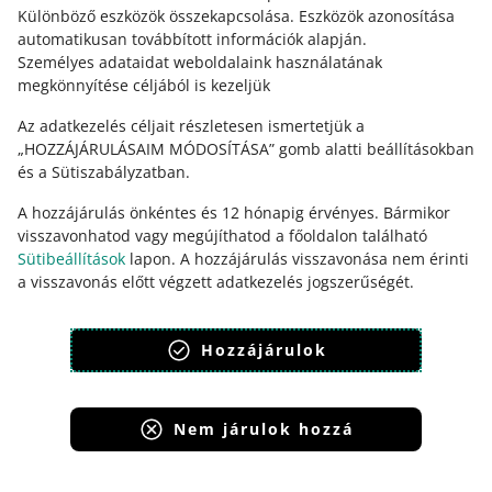
Különböző eszközök összekapcsolása
.
Eszközök azonosítása
automatikusan továbbított információk alapján
.
Személyes adataidat weboldalaink használatának
megkönnyítése céljából is kezeljük
Az adatkezelés céljait részletesen ismertetjük a
„HOZZÁJÁRULÁSAIM MÓDOSÍTÁSA” gomb alatti beállításokban
és a Sütiszabályzatban.
A hozzájárulás önkéntes és 12 hónapig érvényes. Bármikor
visszavonhatod vagy megújíthatod a főoldalon található
Ez az oldal más nyelveken is elérhető.
Sütibeállítások
lapon. A hozzájárulás visszavonása nem érinti
a visszavonás előtt végzett adatkezelés jogszerűségét.
megjelenítés:
világos mód
Sütiszabályzat
Adatvédelmi szabályzat
Hozzájárulok
Nem járulok hozzá
Allegro Group Services