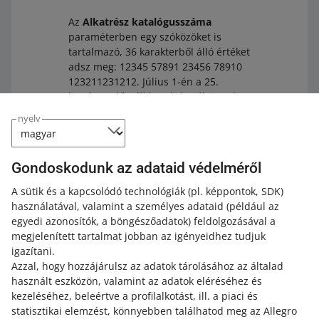
Az
Alkatrész katalógusszáma
paraméterben egy szóközöket is
tartalmazó, 36 karakterből álló értéket
adsz meg: 12345 57891 23456 78910
123211231212. Július 1-én a 25.
karakter előtt álló utolsó szóköz után
következő részt teljes egészében
nyelv
töröljük. A változtatás után a
paraméter értéke a következő lesz:
12345 57891 23456 78910.
Gondoskodunk az adataid védelméről
A sütik és a kapcsolódó technológiák
(pl. képpontok, SDK)
használatával, valamint a személyes adataid
(például az
egyedi azonosítók, a böngészőadatok)
feldolgozásával a
Ha nem szerkeszted az ajánlataidat, és nem javítod az
megjelenített tartalmat jobban az igényeidhez tudjuk
Alkatrész katalógusszáma
paraméter értékét, július 1-
igazítani.
jétől hibás paraméterértékekkel jelenhetnek meg az
Azzal, hogy hozzájárulsz az adatok tárolásához az általad
ajánlataid.
használt eszközön, valamint az adatok eléréséhez és
kezeléséhez, beleértve a profilalkotást, ill. a piaci és
statisztikai elemzést, könnyebben találhatod meg az Allegro
További információk a paraméterekről
.