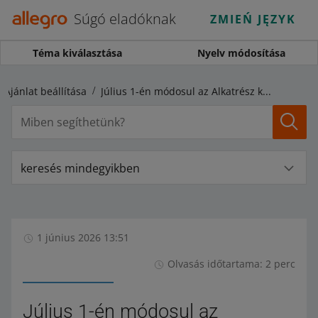
Súgó eladóknak
ZMIEŃ JĘZYK
Téma kiválasztása
Nyelv módosítása
Ajánlat beállítása
Július 1-én módosul az Alkatrész katalógusszáma paraméter
keresés mindegyikben
1 június 2026 13:51
Olvasás időtartama: 2 perc
Július 1-én módosul az