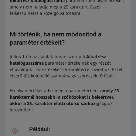
Alkatrész katalógusszáma
paraméterben olyan értéket,
amely nem haladja meg a 25 karaktert. Ezzel
felkészülhetsz a közelgő változásra.
Mi történik, ha nem módosítod a
paraméter értékeit?
Július 1-én az ajánlataidban szereplő
Alkatrész
katalógusszáma
paraméter értékeinek egy részét
eltávolítjuk – az értékeket 25 karakterre rövidítjük. Ezzel
elkerüljük különálló számok vagy szórészek törlését.
Ha olyan értéket adsz meg a paraméterben,
amely 25
karakternél hosszabb (a szóközöket is beleértve),
akkor a 25. karakter előtti utolsó szóközig
fogjuk
lerövidíteni.
Például: