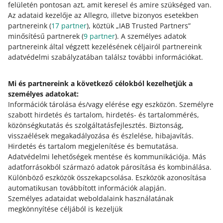
felületén pontosan azt, amit keresel és amire szükséged van.
Az adataid kezelője az Allegro, illetve bizonyos esetekben
partnereink (
17
partner
), köztük „IAB Trusted Partners”
minősítésű partnerek (
9
partner
). A személyes adatok
Hogyan értékeled ezeket a módosításokat/új
partnereink által végzett kezelésének céljairól partnereink
funkciókat?
adatvédelmi szabályzatában találsz további információkat.
0 - Szörnyű
10 - Nagyszerű
Mi és partnereink a következő célokból kezelhetjük a
0
1
2
3
4
5
6
7
személyes adatokat:
Információk tárolása és/vagy elérése egy eszközön
.
Személyre
8
9
10
szabott hirdetés és tartalom, hirdetés- és tartalommérés,
közönségkutatás és szolgáltatásfejlesztés
.
Biztonság,
visszaélések megakadályozása és észlelése, hibajavítás
.
Hirdetés és tartalom megjelenítése és bemutatása
.
Segítségre van szükséged?
Adatvédelmi lehetőségek mentése és kommunikációja
.
Más
adatforrásokból származó adatok párosítása és kombinálása
.
Különböző eszközök összekapcsolása
.
Eszközök azonosítása
Vedd fel velünk a kapcsolatot
automatikusan továbbított információk alapján
.
Személyes adataidat weboldalaink használatának
megkönnyítése céljából is kezeljük