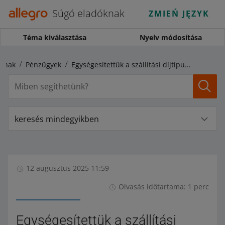
Súgó eladóknak
ZMIEŃ JĘZYK
Téma kiválasztása
Nyelv módosítása
óknak
Pénzügyek
Egységesítettük a szállítási díjtípusok neveit
keresés mindegyikben
12 augusztus 2025 11:59
Olvasás időtartama: 1 perc
Egységesítettük a szállítási