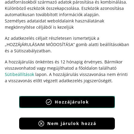
adatforrásokból származó adatok párosítása és kombinálása
.
Vedd fel velünk a kapcsolatot
Különböző eszközök összekapcsolása
.
Eszközök azonosítása
automatikusan továbbított információk alapján
.
Személyes adataidat weboldalaink használatának
megkönnyítése céljából is kezeljük
Az adatkezelés céljait részletesen ismertetjük a
„HOZZÁJÁRULÁSAIM MÓDOSÍTÁSA” gomb alatti beállításokban
és a Sütiszabályzatban.
A hozzájárulás önkéntes és 12 hónapig érvényes. Bármikor
visszavonhatod vagy megújíthatod a főoldalon található
Ez az oldal más nyelveken is elérhető.
Sütibeállítások
lapon. A hozzájárulás visszavonása nem érinti
a visszavonás előtt végzett adatkezelés jogszerűségét.
megjelenítés:
világos mód
Sütiszabályzat
Adatvédelmi szabályzat
Hozzájárulok
Nem járulok hozzá
Allegro Group Services