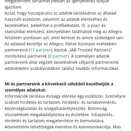
megjelenített tartalmat jobban az igényeidhez tudjuk
Töltsd le a fájlt
, amely tartalmazza az
igazítani.
összes új díjtípus nevét és azok
Azzal, hogy hozzájárulsz az adatok tárolásához az általad
aktuális verzióit.
használt eszközön, valamint az adatok eléréséhez és
kezeléséhez, beleértve a profilalkotást, ill. a piaci és
statisztikai elemzést, könnyebben találhatod meg az Allegro
felületén pontosan azt, amit keresel és amire szükséged van.
Az adataid kezelője az Allegro, illetve bizonyos esetekben
partnereink (
17
partner
), köztük „IAB Trusted Partners”
Hogyan értékeled ezeket a módosításokat/új
minősítésű partnerek (
9
partner
). A személyes adatok
funkciókat?
partnereink által végzett kezelésének céljairól partnereink
adatvédelmi szabályzatában találsz további információkat.
0 - Szörnyű
10 - Nagyszerű
0
1
2
3
4
5
6
7
Mi és partnereink a következő célokból kezelhetjük a
személyes adatokat:
8
9
10
Információk tárolása és/vagy elérése egy eszközön
.
Személyre
szabott hirdetés és tartalom, hirdetés- és tartalommérés,
közönségkutatás és szolgáltatásfejlesztés
.
Biztonság,
visszaélések megakadályozása és észlelése, hibajavítás
.
Segítségre van szükséged?
Hirdetés és tartalom megjelenítése és bemutatása
.
Adatvédelmi lehetőségek mentése és kommunikációja
.
Más