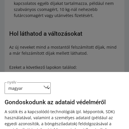
kapcsolatos egyéb díjakat tartalmazza, például nem
szabványos csomagért, 10 kg-nál nehezebb
futárcsomagért vagy utánvétes fizetésért.
Hol láthatod a változásokat
Az új neveket mind a mostantól felszámított díjak, mind
a már felszámított díjak mellett láthatod.
Ezeket a következő lapokon találod:
Elszámolások az Allegróval
nyelv
Díjösszesítő
Az új díjneveket az összes piactéren bevezettük.
Gondoskodunk az adataid védelméről
A sütik és a kapcsolódó technológiák
(pl. képpontok, SDK)
Töltsd le az új nevek listáját
használatával, valamint a személyes adataid
(például az
egyedi azonosítók, a böngészőadatok)
feldolgozásával a