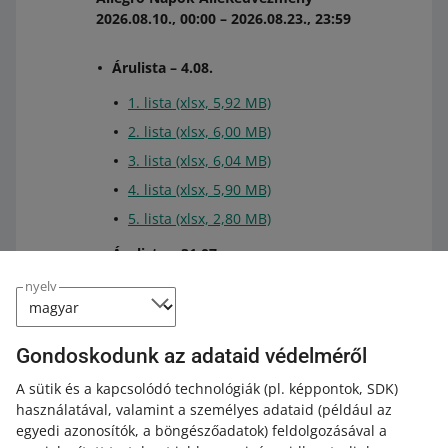
2026.08.10., 00:00 – 2026.08.23., 23:59
Árulista – 4.08.
1. lista (xlsx, 5,92 MB)
2. lista (xlsx, 6,00 MB)
3. lista (xlsx, 6,04 MB)
4. lista (xlsx, 5,90 MB)
5. lista (xlsx, 2,80 MB)
Árulista – 31.07.
nyelv
Lista (xlsx, 335 kB)
Gondoskodunk az adataid védelméről
Termékek listája a korábbi AlleKedvezmény
A sütik és a kapcsolódó technológiák
(pl. képpontok, SDK)
kampányokból
használatával, valamint a személyes adataid
(például az
egyedi azonosítók, a böngészőadatok)
feldolgozásával a
Allegro Napok AlleKedvezmény — 2026.07.06., 00:00 –
Általános Szerződési