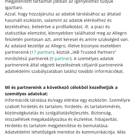
megjelenített tartalmat jobban az igényeidhez tudjuk
2026.07.19., 23:59
Feltételek
igazítani.
Allegro Napok AlleKedvezmény
Azzal, hogy hozzájárulsz az adatok tárolásához az általad
Allegro Napok AlleKedvezmény
használt eszközön, valamint az adatok eléréséhez és
Árulista – 25.06.
kezeléséhez, beleértve a profilalkotást, ill. a piaci és
statisztikai elemzést, könnyebben találhatod meg az Allegro
Lista (xlsx, 369 kB)
felületén pontosan azt, amit keresel és amire szükséged van.
Árulista – 29.06.
Az adataid kezelője az Allegro, illetve bizonyos esetekben
partnereink (
17
partner
), köztük „IAB Trusted Partners”
Hogyan értékeled ezeket a módosításokat/új
Lista (xlsx, 2,7 MB)
minősítésű partnerek (
9
partner
). A személyes adatok
funkciókat?
partnereink által végzett kezelésének céljairól partnereink
Árulista – 1.07.
adatvédelmi szabályzatában találsz további információkat.
0 - Szörnyű
10 - Nagyszerű
1. lista (xlsx, 6,0 MB)
0
1
2
3
4
5
6
7
2. lista (xlsx, 6,0 MB)
Mi és partnereink a következő célokból kezelhetjük a
személyes adatokat:
3. lista (xlsx, 6,4 MB)
8
9
10
Információk tárolása és/vagy elérése egy eszközön
.
Személyre
4. lista (xlsx, 6,4 MB)
szabott hirdetés és tartalom, hirdetés- és tartalommérés,
5. lista (xlsx, 5,7 MB)
közönségkutatás és szolgáltatásfejlesztés
.
Biztonság,
visszaélések megakadályozása és észlelése, hibajavítás
.
Allegro Napok AlleKedvezmény — 2026.06.05., 00:00 –
Segítségre van szükséged?
Hirdetés és tartalom megjelenítése és bemutatása
.
2026.06.21., 23:59
Adatvédelmi lehetőségek mentése és kommunikációja
.
Más