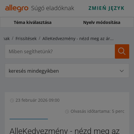
Súgó eladóknak
ZMIEŃ JĘZYK
Téma kiválasztása
Nyelv módosítása
óknak
Frissítések
AlleKedvezmény - nézd meg az árulistát
keresés mindegyikben
23 február 2026 09:00
Olvasás időtartama: 5 perc
AlleKedvezmény - nézd meg az