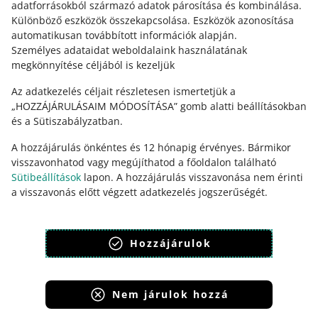
adatforrásokból származó adatok párosítása és kombinálása
.
Vedd fel velünk a kapcsolatot
Allegro Napok AlleKedvezmény
Különböző eszközök összekapcsolása
.
Eszközök azonosítása
automatikusan továbbított információk alapján
.
Árulista – 25.05.
Személyes adataidat weboldalaink használatának
Lista (xlsx, 345 kB)
megkönnyítése céljából is kezeljük
Árulista – 29.05.
Az adatkezelés céljait részletesen ismertetjük a
„HOZZÁJÁRULÁSAIM MÓDOSÍTÁSA” gomb alatti beállításokban
1. lista (xlsx, 5,8 MB)
és a Sütiszabályzatban.
2. lista (xlsx, 6,0 MB)
A hozzájárulás önkéntes és 12 hónapig érvényes. Bármikor
3. lista (xlsx, 6,0 MB)
visszavonhatod vagy megújíthatod a főoldalon található
4. lista (xlsx, 5,9 MB)
Ez az oldal más nyelveken is elérhető.
Sütibeállítások
lapon. A hozzájárulás visszavonása nem érinti
a visszavonás előtt végzett adatkezelés jogszerűségét.
5. lista (xlsx, 3,4 MB)
megjelenítés:
világos mód
Sütiszabályzat
Adatvédelmi szabályzat
Smart! Hetek 2026
Hozzájárulok
Smart! Hetek 2026 – AlleKedvezmény
Árulista – 14.05.
Nem járulok hozzá
1. lista (xlsx, 168 KB)
Allegro Group Services