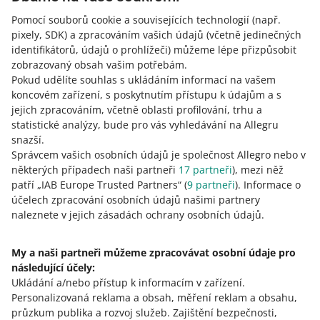
Jestliže kupující uskuteční a zaplatí objednávku do
Pomocí souborů cookie a souvisejících technologií
(např.
10:00 hodin (nebo do 13:00 hodin ve Varšavě), může
pixely, SDK)
a zpracováním vašich údajů
(včetně jedinečných
být doručena i ve stejný den. Navíc pokud kupující
identifikátorů, údajů o prohlížeči)
můžeme lépe přizpůsobit
uskuteční a zaplatí objednávku do 20:00 hodin v
zobrazovaný obsah vašim potřebám.
pracovní den, odešleme ji ve stejný den. Někteří vaši
Pokud udělíte souhlas s ukládáním informací na vašem
zákazníci tak mohou své objednávky obdržet do 24
koncovém zařízení, s poskytnutím přístupu k údajům a s
hodin. V pondělí odesíláme objednávky uskutečněné a
jejich zpracováním, včetně oblasti profilování, trhu a
zaplacené do 13:00 hodin o víkendech.
statistické analýzy, bude pro vás vyhledávání na Allegru
Vašim kupujícím poskytujeme komplexní zákaznický
snazší.
servis. Na jejich otázky ohledně plnění objednávky
Správcem vašich osobních údajů je společnost Allegro nebo v
odpovídáme 7 dní v týdnu.
některých případech naši partneři
17
partneři
), mezi něž
patří „IAB Europe Trusted Partners“ (
9
partneři
). Informace o
Poskytujeme nástroje, které vám pomohou mít přehled
účelech zpracování osobních údajů našimi partnery
o aktuálním stavu vašich zásob. Díky tomu můžete
naleznete v jejich zásadách ochrany osobních údajů.
sledovat, kolik produktů ještě máte skladem.
Pokud dosáhnete určité úrovně prodeje na vašem
účtu, můžeme vám přidělit manažera zákaznického
My a naši partneři můžeme zpracovávat osobní údaje pro
účtu. Ten s vámi bude v kontaktu, poskytne vám
následující účely:
veškerou potřebnou podporu a odpoví na vaše otázky.
Ukládání a/nebo přístup k informacím v zařízení
.
Personalizovaná reklama a obsah, měření reklam a obsahu,
průzkum publika a rozvoj služeb
Více informací o
One Fulfillment by Allegro
.
Zajištění bezpečnosti,
.