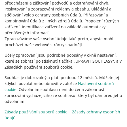
předcházení a zjišťování podvodů a odstraňování chyb
.
Poskytování a zobrazování reklamy a obsahu
.
Ukládání a
sdělování voleb ochrany osobních údajů
.
Přiřazování a
kombinování údajů z jiných zdrojů údajů
.
Propojení různých
Potřebujete pomoc?
zařízení
.
Identifikace zařízení na základě automaticky
přenášených informací
.
KONTAKTUJTE NÁS
Zpracováváme vaše osobní údaje také proto, abyste mohli
procházet naše webové stránky snadněji.
Účely zpracování jsou podrobně popsány v okně nastavení,
které se zobrazí po stisknutí tlačítka „UPRAVIT SOUHLASY“, a v
Zásadách používání souborů cookie.
Souhlas je dobrovolný a platí po dobu 12 měsíců. Můžete jej
kdykoli odvolat nebo obnovit v záložce
Nastavení souborů
cookie
. Odvoláním souhlasu není dotčena zákonnost
zpracování vycházejícího ze souhlasu, který byl dán před jeho
odvoláním.
Tato stránka je dostupná i v jiných jazycích
Zásady používání souborů cookie
Zásady ochrany osobních
údajů
vzhled:
světlý motiv