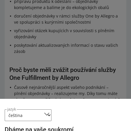
přípravu produktů k odeslání – objednávky
kompletujeme a balíme je do ekologických obalů
doručení objednávky v rámci služby One by Allegro a
ve spolupráci s kurýrními společnostmi
vyřizování otázek kupujících v souvislosti s plněním
objednávky
poskytování aktualizovaných informací o stavu vašich
zásob
Proč byste měli zvážit používání služby
One Fulfillment by Allegro
Časově nejnáročnější aspekt vašeho podnikání –
plnění objednávky – realizujeme my. Díky tomu máte
více času na rozšiřování prodeje nebo propagaci svých
nabídek.
jazyk
V rámci služby One Fulfillment by Allegro nabízíme
vašim zákazníkům široký výběr způsobů doručení. Vy
tak nemusíte podepisovat další smlouvy s dopravci.
Dbáme na vaše soukromí