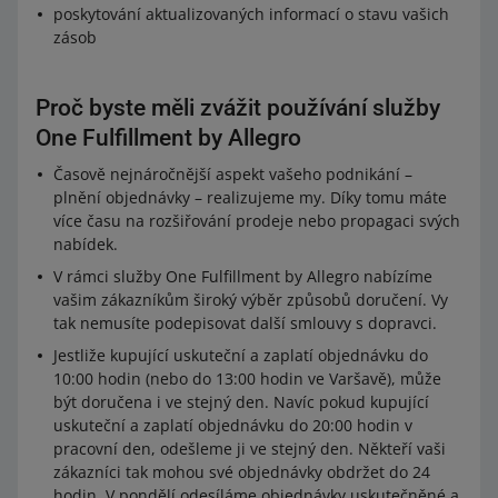
poskytování aktualizovaných informací o stavu vašich
zásob
Proč byste měli zvážit používání služby
One Fulfillment by Allegro
Časově nejnáročnější aspekt vašeho podnikání –
plnění objednávky – realizujeme my. Díky tomu máte
více času na rozšiřování prodeje nebo propagaci svých
nabídek.
V rámci služby One Fulfillment by Allegro nabízíme
vašim zákazníkům široký výběr způsobů doručení. Vy
tak nemusíte podepisovat další smlouvy s dopravci.
Jestliže kupující uskuteční a zaplatí objednávku do
10:00 hodin (nebo do 13:00 hodin ve Varšavě), může
být doručena i ve stejný den. Navíc pokud kupující
uskuteční a zaplatí objednávku do 20:00 hodin v
pracovní den, odešleme ji ve stejný den. Někteří vaši
zákazníci tak mohou své objednávky obdržet do 24
hodin. V pondělí odesíláme objednávky uskutečněné a