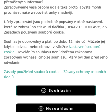
přenášených informací
.
KONTAKTUJTE NÁS
Zpracováváme vaše osobní údaje také proto, abyste mohli
procházet naše webové stránky snadněji.
Účely zpracování jsou podrobně popsány v okně nastavení,
které se zobrazí po stisknutí tlačítka „UPRAVIT SOUHLASY“, a v
Zásadách používání souborů cookie.
Souhlas je dobrovolný a platí po dobu 12 měsíců. Můžete jej
kdykoli odvolat nebo obnovit v záložce
Nastavení souborů
cookie
. Odvoláním souhlasu není dotčena zákonnost
zpracování vycházejícího ze souhlasu, který byl dán před jeho
odvoláním.
Tato stránka je dostupná i v jiných jazycích
Zásady používání souborů cookie
Zásady ochrany osobních
údajů
vzhled:
světlý motiv
Souhlasím
Nesouhlasím