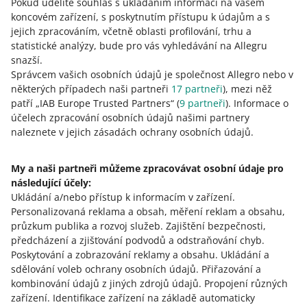
Věnujte pozornost především SSL certifikátu a webové
Pokud udělíte souhlas s ukládáním informací na vašem
adrese. Přečtěte
si, jak zkontrolovat, zda je daný web
koncovém zařízení, s poskytnutím přístupu k údajům a s
bezpečný
.
jejich zpracováním, včetně oblasti profilování, trhu a
statistické analýzy, bude pro vás vyhledávání na Allegru
snazší.
Správcem vašich osobních údajů je společnost Allegro nebo v
Pozor na podezřelé zprávy
některých případech naši partneři
17
partneři
), mezi něž
patří „IAB Europe Trusted Partners“ (
9
partneři
). Informace o
Mohou to být
phishing
nebo
podvodné zprávy
. Pokud e-
účelech zpracování osobních údajů našimi partnery
mail nebo SMS vypadají podezřele, buďte ve střehu.
naleznete v jejich zásadách ochrany osobních údajů.
Neotevírejte přílohy a neklikejte na odkazy, dokud se
neujistíte, kdo zprávu odeslal.
My a naši partneři můžeme zpracovávat osobní údaje pro
následující účely:
Podívejte se na:
Ukládání a/nebo přístup k informacím v zařízení
.
další články o online bezpečnosti
Personalizovaná reklama a obsah, měření reklam a obsahu,
průzkum publika a rozvoj služeb
.
Zajištění bezpečnosti,
nejnovější bezpečnostní upozornění
.
předcházení a zjišťování podvodů a odstraňování chyb
.
Poskytování a zobrazování reklamy a obsahu
.
Ukládání a
sdělování voleb ochrany osobních údajů
.
Přiřazování a
kombinování údajů z jiných zdrojů údajů
.
Propojení různých
Potřebujete pomoc?
zařízení
.
Identifikace zařízení na základě automaticky