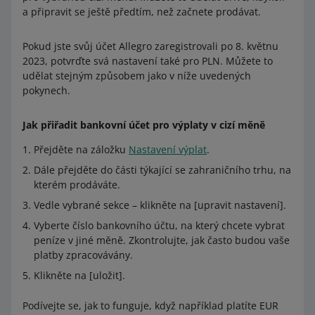
a připravit se ještě předtím, než začnete prodávat.
Pokud jste svůj účet Allegro zaregistrovali po 8. květnu
2023, potvrďte svá nastavení také pro PLN. Můžete to
udělat stejným způsobem jako v níže uvedených
pokynech.
Jak přiřadit bankovní účet pro výplaty v cizí měně
Přejděte na záložku
Nastavení výplat
.
Dále přejděte do části týkající se zahraničního trhu, na
kterém prodáváte.
Vedle vybrané sekce –⁠⁠⁠⁠⁠⁠ klikněte na [upravit nastavení].
Vyberte číslo bankovního účtu, na který chcete vybrat
peníze v jiné měně. Zkontrolujte, jak často budou vaše
platby zpracovávány.
Klikněte na [uložit].
Podívejte se, jak to funguje, když například platíte EUR