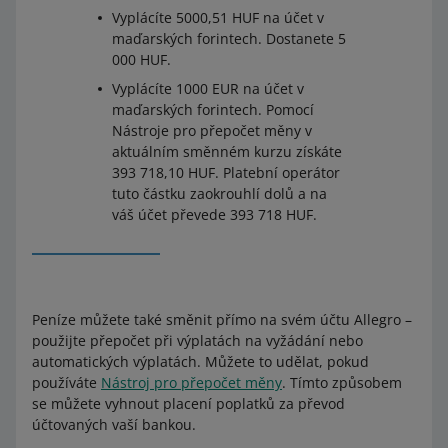
Vyplácíte 5000,51 HUF na účet v
maďarských forintech. Dostanete 5
000 HUF.
Vyplácíte 1000 EUR na účet v
maďarských forintech. Pomocí
Nástroje pro přepočet měny v
aktuálním směnném kurzu získáte
393 718,10 HUF. Platební operátor
tuto částku zaokrouhlí dolů a na
váš účet převede 393 718 HUF.
Peníze můžete také směnit přímo na svém účtu Allegro –⁠⁠⁠⁠⁠⁠⁠⁠⁠⁠⁠⁠
použijte přepočet při výplatách na vyžádání nebo
automatických výplatách. Můžete to udělat, pokud
používáte
Nástroj pro přepočet měny
. Tímto způsobem
se můžete vyhnout placení poplatků za převod
účtovaných vaší bankou.