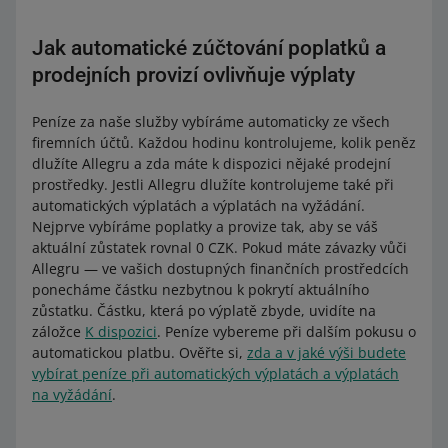
Jak automatické zúčtování poplatků a
prodejních provizí ovlivňuje výplaty
Peníze za naše služby vybíráme automaticky ze všech
firemních účtů. Každou hodinu kontrolujeme, kolik peněz
dlužíte Allegru a zda máte k dispozici nějaké prodejní
prostředky. Jestli Allegru dlužíte kontrolujeme také při
automatických výplatách a výplatách na vyžádání.
Nejprve vybíráme poplatky a provize tak, aby se váš
aktuální zůstatek rovnal 0 CZK. Pokud máte závazky vůči
Allegru — ve vašich dostupných finančních prostředcích
ponecháme částku nezbytnou k pokrytí aktuálního
zůstatku. Částku, která po výplatě zbyde, uvidíte na
záložce
K dispozici
. Peníze vybereme při dalším pokusu o
automatickou platbu. Ověřte si,
zda a v jaké výši budete
vybírat peníze při automatických výplatách a výplatách
na vyžádání
.