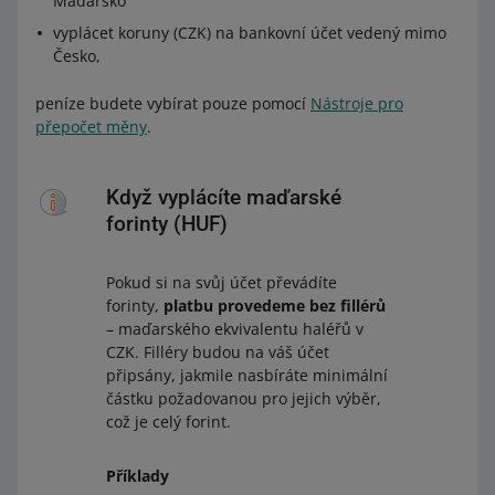
Maďarsko
vyplácet koruny (CZK) na bankovní účet vedený mimo
Česko,
peníze budete vybírat pouze pomocí
Nástroje pro
přepočet měny
.
Když vyplácíte maďarské
forinty (HUF)
Pokud si na svůj účet převádíte
forinty,
platbu provedeme bez fillérů
– maďarského ekvivalentu haléřů v
CZK. Filléry budou na váš účet
připsány, jakmile nasbíráte minimální
částku požadovanou pro jejich výběr,
což je celý forint.
Příklady