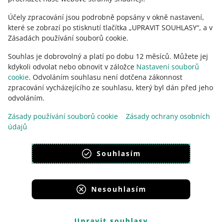
LianLian
Global
Účely zpracování jsou podrobně popsány v okně nastavení,
účet Ping
které se zobrazí po stisknutí tlačítka „UPRAVIT SOUHLASY“, a v
Pong
Zásadách používání souborů cookie.
účet WorldFirst
Souhlas je dobrovolný a platí po dobu 12 měsíců. Můžete jej
kdykoli odvolat nebo obnovit v záložce
Nastavení souborů
Jaké platební metody může prodejce
platební metoda
cookie
. Odvoláním souhlasu není dotčena zákonnost
přidat pro druhý bankovní účet
není k dispozici
zpracování vycházejícího ze souhlasu, který byl dán před jeho
odvoláním.
účet Payoneer
Tato stránka je dostupná i v jiných jazycích
Zásady používání souborů cookie
Zásady ochrany osobních
Jaké platební metody může prodejce
platební metoda
údajů
přidat pro druhý bankovní účet
není k dispozici
vzhled:
světlý motiv
Souhlasím
Nesouhlasím
Portály skupiny Allegro
Allegro.cz
Allegro.sk
Allegro.hu
Onedelivery.cz
Upravit souhlasy