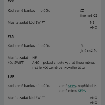
CZK
Kód země bankovního účtu
CZ
jiné než CZ
Musíte zadat kód SWIFT
NE
ANO
PLN
Kód země bankovního účtu
PL
jiné než PL
Musíte zadat
NE
kód SWIFT
ANO –⁠⁠⁠⁠⁠⁠ pokud chcete vybrat jinou měnu,
než je kód země bankovního účtu
EUR
Kód země bankovního účtu
země
SEPA
, například PL
země mimo
SEPA
Musíte zadat kód SWIFT
ANO
ANO