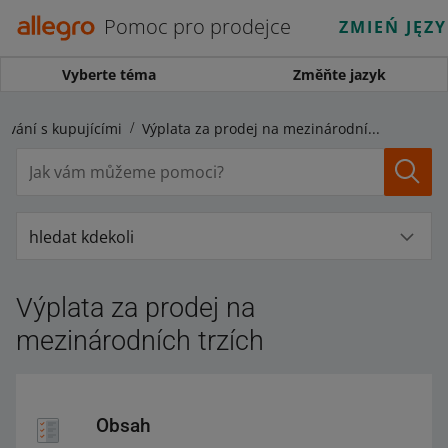
Pomoc pro prodejce
ZMIEŃ JĘZ
Vyberte téma
Změňte jazyk
ování s kupujícími
Výplata za prodej na mezinárodních trzích
hledat kdekoli
Výplata za prodej na
mezinárodních trzích
Obsah