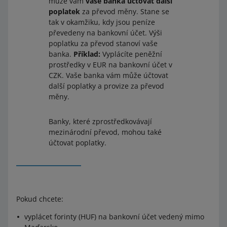
může vám
vaše banka účtovat další
poplatek
za převod měny. Stane se
tak v okamžiku, kdy jsou peníze
převedeny na bankovní účet. Výši
poplatku za převod stanoví vaše
banka.
Příklad:
Vyplácíte peněžní
prostředky v EUR na bankovní účet v
CZK. Vaše banka vám může účtovat
další poplatky a provize za převod
měny.
Banky, které zprostředkovávají
mezinárodní převod, mohou také
účtovat poplatky.
Pokud chcete:
vyplácet forinty (HUF) na bankovní účet vedený mimo