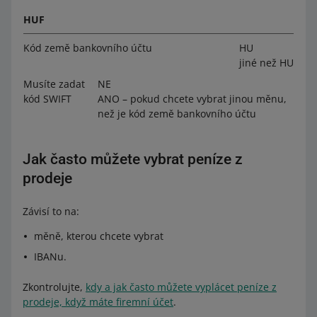
HUF
Kód země bankovního účtu
HU
jiné než HU
Musíte zadat
NE
kód SWIFT
ANO –⁠⁠⁠⁠⁠⁠ pokud chcete vybrat jinou měnu,
než je kód země bankovního účtu
Jak často můžete vybrat peníze z
prodeje
Závisí to na:
měně, kterou chcete vybrat
IBANu.
Zkontrolujte,
kdy a jak často můžete vyplácet peníze z
prodeje, když máte firemní účet
.