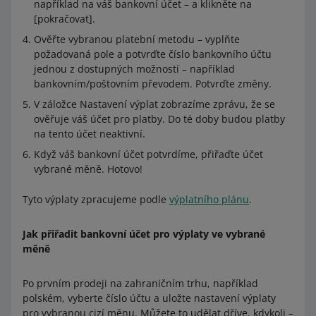
například na váš bankovní účet – a klikněte na
[pokračovat].
Ověřte vybranou platební metodu –⁠⁠⁠⁠⁠⁠ vyplňte
požadovaná pole a potvrďte číslo bankovního účtu
jednou z dostupných možností –⁠⁠⁠⁠⁠⁠ například
bankovním/poštovním převodem. Potvrďte změny.
V záložce Nastavení výplat zobrazíme zprávu, že se
ověřuje váš účet pro platby. Do té doby budou platby
na tento účet neaktivní.
Když váš bankovní účet potvrdíme, přiřaďte účet
vybrané měně. Hotovo!
Tyto výplaty zpracujeme podle
výplatního plánu
.
Jak přiřadit bankovní účet pro výplaty ve vybrané
měně
Po prvním prodeji na zahraničním trhu, například
polském, vyberte číslo účtu a uložte nastavení výplaty
pro vybranou cizí měnu. Můžete to udělat dříve, kdykoli –