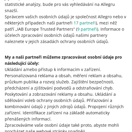
statistické analýzy, bude pro vás vyhledávání na Allegru
účet
snazší.
Ano – pokud je ve formuláři pro aktivaci výplaty k
LianLian
Správcem vašich osobních údajů je společnost Allegro nebo v
dispozici
dvoumístný kód země
, ve které máte svůj
Global
některých případech naši partneři
17
partneři
), mezi něž
bankovní účet.
účet Ping
patří „IAB Europe Trusted Partners“ (
9
partneři
). Informace o
Pong
účelech zpracování osobních údajů našimi partnery
naleznete v jejich zásadách ochrany osobních údajů.
účet LianLian Global
Jaké platební metody může prodejce
bankovní
My a naši partneři můžeme zpracovávat osobní údaje pro
přidat pro druhý bankovní účet
účet
následující účely:
účet
Ukládání a/nebo přístup k informacím v zařízení
.
LianLian
Personalizovaná reklama a obsah, měření reklam a obsahu,
Pokud zde nemůžete najít kód své země nebo si chcete
Global
průzkum publika a rozvoj služeb
.
Zajištění bezpečnosti,
vybrat finanční prostředky z Przelewy24, kontaktujte nás.
účet Ping
předcházení a zjišťování podvodů a odstraňování chyb
.
Pong
Poskytování a zobrazování reklamy a obsahu
.
Ukládání a
sdělování voleb ochrany osobních údajů
.
Přiřazování a
účet Ping Pong
kombinování údajů z jiných zdrojů údajů
.
Propojení různých
Potřebujete pomoc?
zařízení
.
Identifikace zařízení na základě automaticky
Jaké platební metody může prodejce
bankovní
přenášených informací
.
přidat pro druhý bankovní účet
účet
KONTAKTUJTE NÁS
Zpracováváme vaše osobní údaje také proto, abyste mohli
účet
procházet naše webové stránky snadněji.