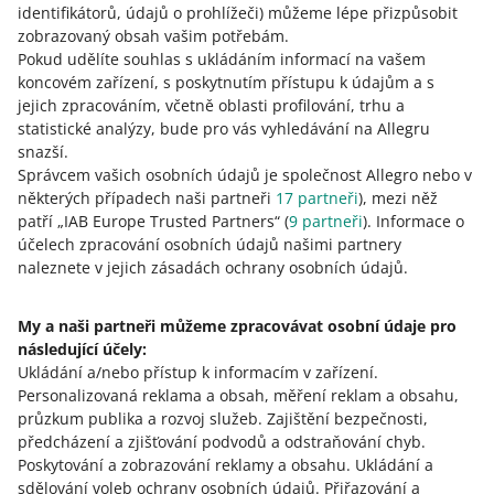
identifikátorů, údajů o prohlížeči)
můžeme lépe přizpůsobit
Klikněte na [propojit účty].
zobrazovaný obsah vašim potřebám.
Zadejte přihlašovací jméno a potvrďte, že se jedná o
Pokud udělíte souhlas s ukládáním informací na vašem
účet, který chcete propojit.
koncovém zařízení, s poskytnutím přístupu k údajům a s
jejich zpracováním, včetně oblasti profilování, trhu a
Potvrďte propojení zadáním kódu zaslaného formou
statistické analýzy, bude pro vás vyhledávání na Allegru
SMS zprávy na kontaktní číslo účtu, který chcete
snazší.
propojit.
Správcem vašich osobních údajů je společnost Allegro nebo v
některých případech naši partneři
17
partneři
), mezi něž
Hotovo! Tímto způsobem můžete propojit libovolný počet
patří „IAB Europe Trusted Partners“ (
9
partneři
). Informace o
účtů.
účelech zpracování osobních údajů našimi partnery
naleznete v jejich zásadách ochrany osobních údajů.
Jak rozdělit účty
My a naši partneři můžeme zpracovávat osobní údaje pro
Stačí přejít na záložku
Propojené účty
a kliknout na
následující účely:
[zrušit propojení] vedle účtu, u kterého chcete zrušit
Ukládání a/nebo přístup k informacím v zařízení
.
propojení.
Personalizovaná reklama a obsah, měření reklam a obsahu,
průzkum publika a rozvoj služeb
.
Zajištění bezpečnosti,
předcházení a zjišťování podvodů a odstraňování chyb
.
Poskytování a zobrazování reklamy a obsahu
.
Ukládání a
sdělování voleb ochrany osobních údajů
.
Přiřazování a