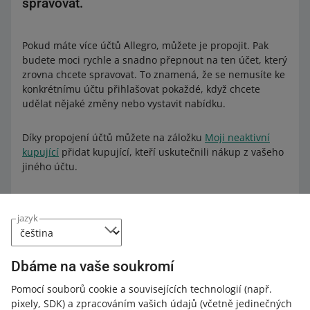
spravovat.
Pokud máte více účtů Allegro, můžete je propojit. Pak
budete moci rychle a snadno přepnout na ten účet, který
zrovna chcete spravovat. To znamená, že se nemusíte ke
konkrétnímu účtu přihlašovat pokaždé, když chcete
udělat nějaké změny nebo vystavit nabídku.
Díky propojení účtů můžete na záložku
Moji neaktivní
kupující
přidat kupující, kteří uskutečnili nákup z vašeho
jiného účtu.
Mezi účty můžete přepínat pouze v
Sales Center
.
jazyk
Jak propojit účty
Dbáme na vaše soukromí
Jak to udělat:
Pomocí souborů cookie a souvisejících technologií
(např.
Přejděte na záložku
Propojené účty
.
pixely, SDK)
a zpracováním vašich údajů
(včetně jedinečných