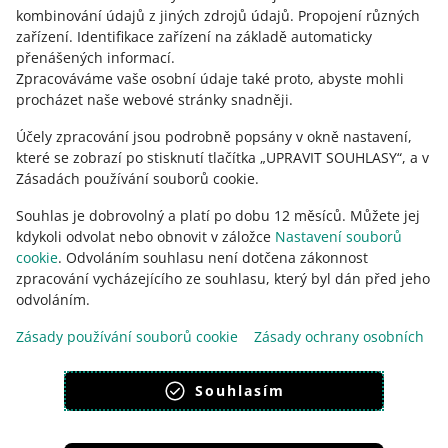
Potřebujete pomoc?
kombinování údajů z jiných zdrojů údajů
.
Propojení různých
zařízení
.
Identifikace zařízení na základě automaticky
KONTAKTUJTE NÁS
přenášených informací
.
Zpracováváme vaše osobní údaje také proto, abyste mohli
procházet naše webové stránky snadněji.
Účely zpracování jsou podrobně popsány v okně nastavení,
které se zobrazí po stisknutí tlačítka „UPRAVIT SOUHLASY“, a v
Zásadách používání souborů cookie.
Souhlas je dobrovolný a platí po dobu 12 měsíců. Můžete jej
kdykoli odvolat nebo obnovit v záložce
Nastavení souborů
cookie
. Odvoláním souhlasu není dotčena zákonnost
zpracování vycházejícího ze souhlasu, který byl dán před jeho
Tato stránka je dostupná i v jiných jazycích
odvoláním.
Zásady používání souborů cookie
Zásady ochrany osobních
vzhled:
světlý motiv
údajů
Souhlasím