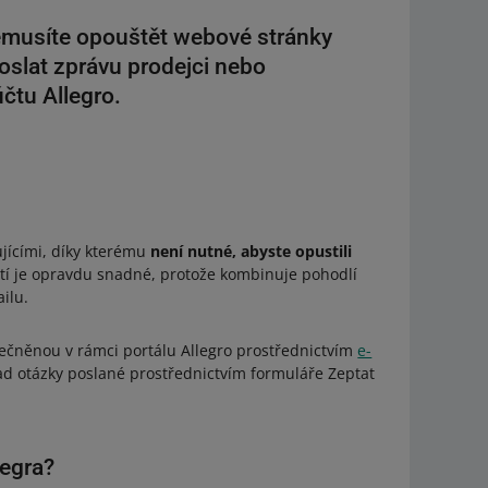
emusíte opouštět webové stránky
oslat zprávu prodejci nebo
čtu Allegro.
jícími, díky kterému
není nutné, abyste opustili
ití je opravdu snadné, protože kombinuje pohodlí
ilu.
ečněnou v rámci portálu Allegro prostřednictvím
e-
ad otázky poslané prostřednictvím formuláře Zeptat
legra?