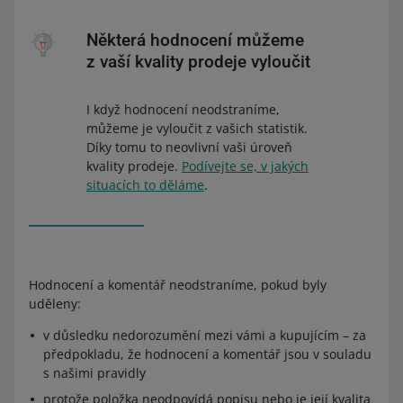
Některá hodnocení můžeme
z vaší kvality prodeje vyloučit
I když hodnocení neodstraníme,
můžeme je vyloučit z vašich statistik.
Díky tomu to neovlivní vaši úroveň
kvality prodeje.
Podívejte se, v jakých
situacích to děláme
.
Hodnocení a komentář neodstraníme, pokud byly
uděleny:
v důsledku nedorozumění mezi vámi a kupujícím – za
předpokladu, že hodnocení a komentář jsou v souladu
s našimi pravidly
protože položka neodpovídá popisu nebo je její kvalita