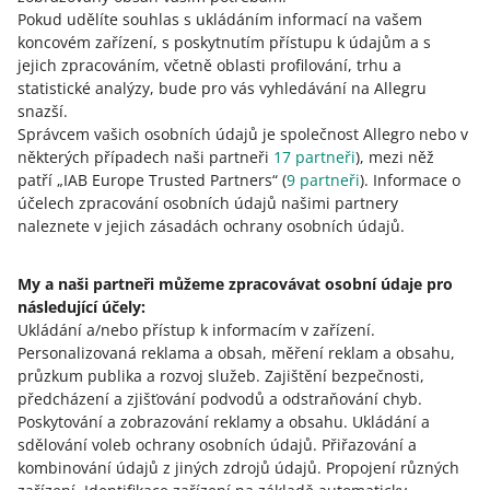
a poskytne vám nové, budeme ho považovat za nové
Pokud udělíte souhlas s ukládáním informací na vašem
hodnocení. Proto můžete kupujícího požádat o jeho
koncovém zařízení, s poskytnutím přístupu k údajům a s
změnu nebo odstranění.
jejich zpracováním, včetně oblasti profilování, trhu a
statistické analýzy, bude pro vás vyhledávání na Allegru
Pokud kupující své hodnocení odstraní, může vám
snazší.
poskytnout nové do 90 dní od nákupu.
Správcem vašich osobních údajů je společnost Allegro nebo v
Až uplyne 90 dní od nákupu, může nás kupující
některých případech naši partneři
17
partneři
), mezi něž
kontaktovat a požádat o vymazání hodnocení, které
patří „IAB Europe Trusted Partners“ (
9
partneři
). Informace o
vystavil prodejci.
účelech zpracování osobních údajů našimi partnery
Pokud kupující své hodnocení změní nebo ho odstraní
naleznete v jejich zásadách ochrany osobních údajů.
a poskytne vám nové,
budeme ho považovat za nové
hodnocení
. Proto do vašich statistik započítáváme
My a naši partneři můžeme zpracovávat osobní údaje pro
každé hodnocení (přidané pro nákupy od stejného
následující účely:
prodejce, mezi nimiž uplynuly alespoň 3 dny) – ode
Ukládání a/nebo přístup k informacím v zařízení
.
dne, kdy bylo poskytnuto (pokud kupující odstranil
Personalizovaná reklama a obsah, měření reklam a obsahu,
hodnocení a poskytl nové) nebo upraveno (pokud
průzkum publika a rozvoj služeb
.
Zajištění bezpečnosti,
kupující své hodnocení změnil).
předcházení a zjišťování podvodů a odstraňování chyb
.
Poskytování a zobrazování reklamy a obsahu
.
Ukládání a
sdělování voleb ochrany osobních údajů
.
Přiřazování a
kombinování údajů z jiných zdrojů údajů
.
Propojení různých
Potřebujete pomoc?