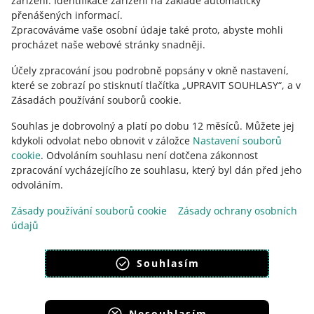
zařízení
.
Identifikace zařízení na základě automaticky
přenášených informací
.
KONTAKTUJTE NÁS
Zpracováváme vaše osobní údaje také proto, abyste mohli
procházet naše webové stránky snadněji.
Účely zpracování jsou podrobně popsány v okně nastavení,
které se zobrazí po stisknutí tlačítka „UPRAVIT SOUHLASY“, a v
Zásadách používání souborů cookie.
Souhlas je dobrovolný a platí po dobu 12 měsíců. Můžete jej
kdykoli odvolat nebo obnovit v záložce
Nastavení souborů
cookie
. Odvoláním souhlasu není dotčena zákonnost
zpracování vycházejícího ze souhlasu, který byl dán před jeho
odvoláním.
Tato stránka je dostupná i v jiných jazycích
Zásady používání souborů cookie
Zásady ochrany osobních
údajů
vzhled:
světlý motiv
Souhlasím
Nesouhlasím