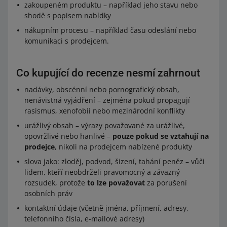
zakoupeném produktu – například jeho stavu nebo
shodě s popisem nabídky
nákupním procesu – například času odeslání nebo
komunikaci s prodejcem.
Co kupující do recenze nesmí zahrnout
nadávky, obscénní nebo pornografický obsah,
nenávistná vyjádření – zejména pokud propagují
rasismus, xenofobii nebo mezinárodní konflikty
urážlivý obsah – výrazy považované za urážlivé,
opovržlivé nebo hanlivé –
pouze pokud se vztahují na
prodejce
, nikoli na prodejcem nabízené produkty
slova jako: zloděj, podvod, šizení, tahání peněz – vůči
lidem, kteří neobdrželi pravomocný a závazný
rozsudek, protože
to lze považovat
za porušení
osobních práv
kontaktní údaje (včetně jména, příjmení, adresy,
telefonního čísla, e-mailové adresy)