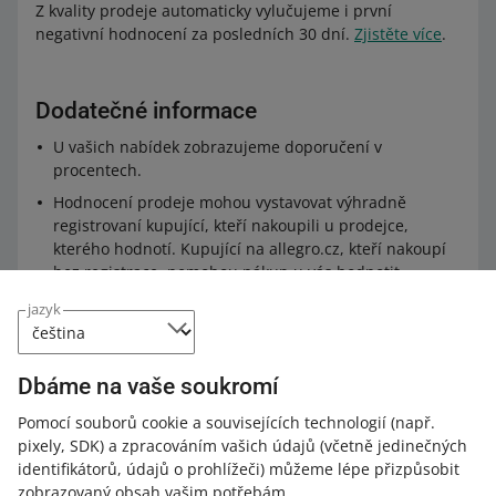
Z kvality prodeje automaticky vylučujeme i první
negativní hodnocení za posledních 30 dní.
Zjistěte více
.
Dodatečné informace
U vašich nabídek zobrazujeme doporučení v
procentech.
Hodnocení prodeje mohou vystavovat výhradně
registrovaní kupující, kteří nakoupili u prodejce,
kterého hodnotí. Kupující na allegro.cz, kteří nakoupí
bez registrace, nemohou nákup u vás hodnotit.
Kupující nemohou hodnotit zrušené nákupy.
jazyk
Nemůžete sami odstranit hodnocení
Nedoporučuji
,
zanechané kupujícím. Můžete ale požádat kupujícího
o změnu nebo odstranění hodnocení
. Máte na to 90
Dbáme na vaše soukromí
dní od data nákupu.
Pomocí souborů cookie a souvisejících technologií
(např.
O odstranění nebo změnu
poskytnutého hodnocení
pixely, SDK)
a zpracováním vašich údajů
(včetně jedinečných
můžete kupujícího požádat pouze jednou. Pokud
identifikátorů, údajů o prohlížeči)
můžeme lépe přizpůsobit
ovšem kupující své hodnocení změní nebo ho odstraní
zobrazovaný obsah vašim potřebám.