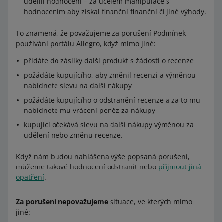
udělili hodnocení – za účelem manipulace s
hodnocením aby získal finanční finanční či jiné výhody.
To znamená, že považujeme za porušení Podmínek
používání portálu Allegro, když mimo jiné:
přidáte do zásilky další produkt s žádostí o recenze
požádáte kupujícího, aby změnil recenzi a výměnou
nabídnete slevu na další nákupy
požádáte kupujícího o odstranění recenze a za to mu
nabídnete mu vrácení peněz za nákupy
kupující očekává slevu na další nákupy výměnou za
udělení nebo změnu recenze.
Když nám budou nahlášena výše popsaná porušení,
můžeme takové hodnocení odstranit nebo
přijmout jiná
opatření
.
Za porušení nepovažujeme
situace, ve kterých mimo
jiné: