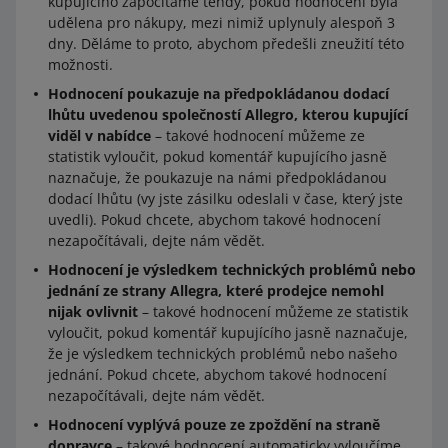
kupujícího započítáme tehdy, pokud hodnocení byla
udělena pro nákupy, mezi nimiž uplynuly alespoň 3
dny. Děláme to proto, abychom předešli zneužití této
možnosti.
Hodnocení poukazuje na předpokládanou dodací
lhůtu uvedenou společností Allegro, kterou kupující
viděl v nabídce
– takové hodnocení můžeme ze
statistik vyloučit, pokud komentář kupujícího jasně
naznačuje, že poukazuje na námi předpokládanou
dodací lhůtu (vy jste zásilku odeslali v čase, který jste
uvedli). Pokud chcete, abychom takové hodnocení
nezapočítávali, dejte nám vědět.
Hodnocení je výsledkem technických problémů nebo
jednání ze strany Allegra, které prodejce nemohl
nijak ovlivnit
– takové hodnocení můžeme ze statistik
vyloučit, pokud komentář kupujícího jasně naznačuje,
že je výsledkem technických problémů nebo našeho
jednání. Pokud chcete, abychom takové hodnocení
nezapočítávali, dejte nám vědět.
Hodnocení vyplývá pouze ze zpoždění na straně
dopravce
– takové hodnocení automaticky vyloučíme,