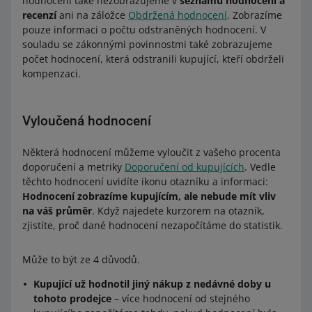
hodnocení také nezobrazujeme v
seznamu hodnocení a
recenzí
ani na záložce
Obdržená hodnocení
. Zobrazíme
pouze informaci o počtu odstraněných hodnocení. V
souladu se zákonnými povinnostmi také zobrazujeme
počet hodnocení, která odstranili kupující, kteří obdrželi
kompenzaci.
Vyloučená hodnocení
Některá hodnocení můžeme vyloučit z vašeho procenta
doporučení a metriky
Doporučení od kupujících
. Vedle
těchto hodnocení uvidíte ikonu otazníku a informaci:
Hodnocení zobrazíme kupujícím, ale nebude mít vliv
na váš průměr
. Když najedete kurzorem na otazník,
zjistíte, proč dané hodnocení nezapočítáme do statistik.
Může to být ze 4 důvodů.
Kupující už hodnotil jiný nákup z nedávné doby u
tohoto prodejce
– více hodnocení od stejného