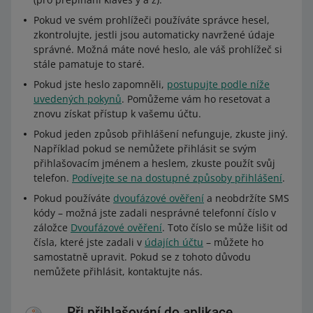
Pokud ve svém prohlížeči používáte správce hesel,
zkontrolujte, jestli jsou automaticky navržené údaje
správné. Možná máte nové heslo, ale váš prohlížeč si
stále pamatuje to staré.
Pokud jste heslo zapomněli,
postupujte podle níže
uvedených pokynů
. Pomůžeme vám ho resetovat a
znovu získat přístup k vašemu účtu.
Pokud jeden způsob přihlášení nefunguje, zkuste jiný.
Například pokud se nemůžete přihlásit se svým
přihlašovacím jménem a heslem, zkuste použít svůj
telefon.
Podívejte se na dostupné způsoby přihlášení
.
Pokud používáte
dvoufázové ověření
a neobdržíte SMS
kódy –⁠⁠⁠⁠⁠⁠ možná jste zadali nesprávné telefonní číslo v
záložce
Dvoufázové ověření
. Toto číslo se může lišit od
čísla, které jste zadali v
údajích účtu
–⁠⁠⁠⁠⁠⁠ můžete ho
samostatně upravit. Pokud se z tohoto důvodu
nemůžete přihlásit, kontaktujte nás.
Při přihlašování do aplikace