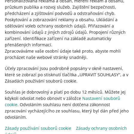
Personalizovaná reklama a obsah, měření reklam a obsahu,
přístupu k účtu, klikněte na [kontaktujte nás] pod tímto
průzkum publika a rozvoj služeb
článkem.
.
Zajištění bezpečnosti,
předcházení a zjišťování podvodů a odstraňování chyb
.
Poskytování a zobrazování reklamy a obsahu
.
Ukládání a
sdělování voleb ochrany osobních údajů
.
Přiřazování a
kombinování údajů z jiných zdrojů údajů
.
Propojení různých
Potřebujete pomoc?
zařízení
.
Identifikace zařízení na základě automaticky
přenášených informací
.
KONTAKTUJTE NÁS
Zpracováváme vaše osobní údaje také proto, abyste mohli
procházet naše webové stránky snadněji.
Účely zpracování jsou podrobně popsány v okně nastavení,
které se zobrazí po stisknutí tlačítka „UPRAVIT SOUHLASY“, a v
Zásadách používání souborů cookie.
Souhlas je dobrovolný a platí po dobu 12 měsíců. Můžete jej
kdykoli odvolat nebo obnovit v záložce
Nastavení souborů
cookie
. Odvoláním souhlasu není dotčena zákonnost
zpracování vycházejícího ze souhlasu, který byl dán před jeho
odvoláním.
Tato stránka je dostupná i v jiných jazycích
Zásady používání souborů cookie
Zásady ochrany osobních