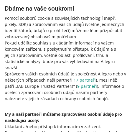
Dbáme na vaše soukromí
Jak obnovit heslo pomocí e-mailu
Pomocí souborů cookie a souvisejících technologií
(např.
Na
přihlašovací stránce
klikněte na
Obnovit heslo
.
pixely, SDK)
a zpracováním vašich údajů
(včetně jedinečných
Zadejte svou e-mailovou adresu nebo přihlašovací
identifikátorů, údajů o prohlížeči)
můžeme lépe přizpůsobit
jméno Allegro a klikněte na [dále].
zobrazovaný obsah vašim potřebám.
Pokud udělíte souhlas s ukládáním informací na vašem
V sekci Nastavte pomocí: vyberte možnost s e-
koncovém zařízení, s poskytnutím přístupu k údajům a s
mailovou adresou, kterou chcete použít, a klikněte na
jejich zpracováním, včetně oblasti profilování, trhu a
[dále].
statistické analýzy, bude pro vás vyhledávání na Allegru
Do e-mailu vám zašleme zprávu s odkazem na stránku
snazší.
Allegro, kde si můžete nastavit nové heslo.
Správcem vašich osobních údajů je společnost Allegro nebo v
Klikněte na odkaz v e-mailu.
některých případech naši partneři
17
partneři
), mezi něž
patří „IAB Europe Trusted Partners“ (
9
partneři
). Informace o
Zadejte nové heslo a klikněte na [uložit a přihlásit se].
účelech zpracování osobních údajů našimi partnery
naleznete v jejich zásadách ochrany osobních údajů.
Při nastavování nového hesla můžete vybrat možnost
Bezpečné přihlášení
. Povolí to dvoufázové ověření na
vašem účtu.
Zjistěte více
.
My a naši partneři můžeme zpracovávat osobní údaje pro
následující účely:
Ukládání a/nebo přístup k informacím v zařízení
Pokud máte stále problémy s opětovným získáním
.