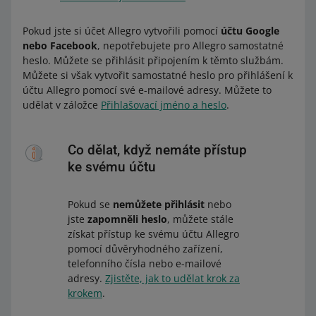
Pokud jste si účet Allegro vytvořili pomocí
účtu Google
nebo Facebook
, nepotřebujete pro Allegro samostatné
heslo. Můžete se přihlásit připojením k těmto službám.
Můžete si však vytvořit samostatné heslo pro přihlášení k
účtu Allegro pomocí své e-mailové adresy. Můžete to
udělat v záložce
Přihlašovací jméno a heslo
.
Co dělat, když nemáte přístup
ke svému účtu
Pokud se
nemůžete přihlásit
nebo
jste
zapomněli heslo
, můžete stále
získat přístup ke svému účtu Allegro
pomocí důvěryhodného zařízení,
telefonního čísla nebo e-mailové
adresy.
Zjistěte, jak to udělat krok za
krokem
.