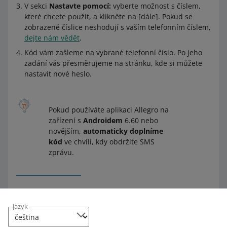
V sekci
Nastavte pomocí:
vyberte možnost s číslem,
které chcete použít, a klikněte na [dále]. Pokud se
zobrazené číslice neshodují s vaším telefonním číslem,
dejte nám vědět
.
Kód vám zašleme na vybrané telefonní číslo. Po jeho
zadání vás přesměrujeme na stránku, kde si můžete
nastavit nové heslo.
Pokud používáte aplikaci Allegro na
zařízení s
Androidem
6.60 nebo
novějším,
automaticky doplníme
kód
ve chvíli, kdy obdržíte SMS
zprávu.
Zadejte nové heslo a klikněte na [uložit a přihlásit se].
jazyk
Hotovo!