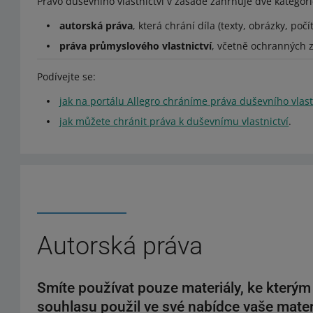
Právo duševního vlastnictví v zásadě zahrnuje dvě kategori
autorská práva
, která chrání díla (texty, obrázky, po
práva průmyslového vlastnictví
, včetně ochranných 
Podívejte se:
jak na portálu Allegro chráníme práva duševního vlast
jak můžete chránit práva k duševnímu vlastnictví
.
Autorská práva
Smíte používat pouze materiály, ke který
souhlasu použil ve své nabídce vaše mater