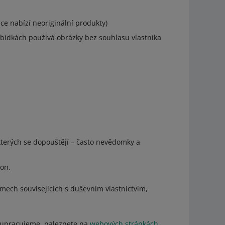
ce nabízí neoriginální produkty)
abídkách používá obrázky bez souhlasu vlastníka
terých se dopouštějí – často nevědomky a
on.
ech souvisejících s duševním vlastnictvím,
olupracujeme, naleznete na
webových stránkách