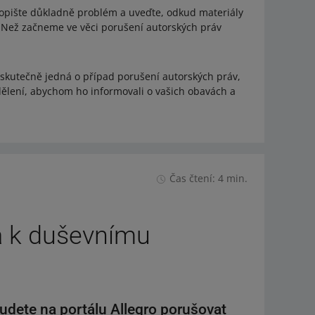
Popište důkladně problém a uveďte, odkud materiály
. Než začneme ve věci porušení autorských práv
 skutečně jedná o případ porušení autorských práv,
dělení, abychom ho informovali o vašich obavách a
Čas čtení: 4 min.
a k duševnímu
budete na portálu Allegro porušovat