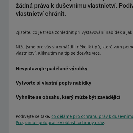
žádná práva k duševnímu vlastnictví. Podív
vlastnictví chránit.
Zjistěte, co je třeba zohlednit při vystavování nabídek a ja
Níže jsme pro vás shromáždili několik tipů, které vám po
vlastnictví. Kliknutím na tip se dozvíte více.
Nevystavujte padělané výrobky
Vytvořte si vlastní popis nabídky
Prodej padělaných produktů je na portálu Allegro zakázán
právo na registrovanou ochrannou známku
– což může vé
nespolehlivého prodejce.
Vyhněte se obsahu, který může být zavádějící
Nemůžete kopírovat materiály z katalogů, webů nebo nabíd
lidí, potřebujete
písemný souhlas
vlastníka autorských práv
Proto byste měli produkt, který prodáváte, popsat a vizuál
Nevystavujte produkty, které porušují právo k průmysl
Ujistěte se, že popis nabídky je přesný a neuvádí kupující
výrobku (jeho design). To znamená, že návrhy oblíbených 
Podívejte se také,
co děláme pro ochranu práv k duševnímu 
popište a uveďte potřebné podrobnosti. Nesprávné nebo 
elektrických zubních kartáčků – mohou být právně chráně
Programu spolupráce v oblasti ochrany práv
.
kupující v omyl.
– může narušit jeho práva
. Než vystavíte nabídku, ujistět