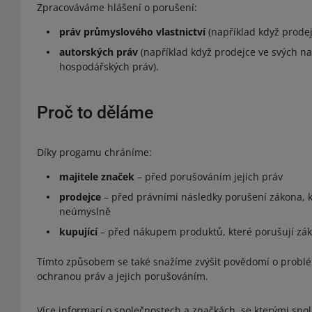
Zpracováváme hlášení o porušení:
práv průmyslového vlastnictví
(například když prodej
autorských práv
(například když prodejce ve svých n
hospodářských práv).
Proč to děláme
Díky progamu chráníme:
majitele značek
– před porušováním jejich práv
prodejce
– před právními následky porušení zákona, k
neúmyslně
kupující
– před nákupem produktů, které porušují zák
Tímto způsobem se také snažíme zvýšit povědomí o problém
ochranou práv a jejich porušováním.
Více informací o společnostech a značkách, se kterými sp