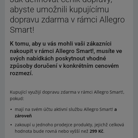
Podívejte se na příklad objednávky odeslané pomocí
abyste umožnili kupujícímu
Allegro One Point
dopravu zdarma v rámci Allegro
Poplatek za zásilku
Smart!
od 179 do 268,99 Kč
8,79 Kč
K tomu, aby u vás mohli vaši zákazníci
nakoupit v rámci Allegro Smart!, musíte ve
od 269 do 378,99 Kč
17,59 Kč
svých nabídkách poskytnout vhodné
od 379 do 588,99 Kč
28,59 Kč
způsoby doručení v konkrétním cenovém
rozmezí.
od 589 do 878,99 Kč
43,39 Kč
879 Kč a více
54,99 Kč
Kupující využijí dopravu zdarma v rámci Allegro Smart!,
pokud:
Příklad
mají na svém účtu aktivní službu Allegro Smart!
a
Hodnota objednávky před vrácením byla 500 Kč a
zároveň
poplatek za Smart! zásilku byl 28,59 Kč.
zakoupí u jednoho prodejce produkty, jejichž celková
Hodnota produktů, které kupující vrací, je 200 Kč.
hodnota bude rovná nebo vyšší než
299 Kč
.
Hodnota objednávky po vrácení je 300 Kč a poplatek za