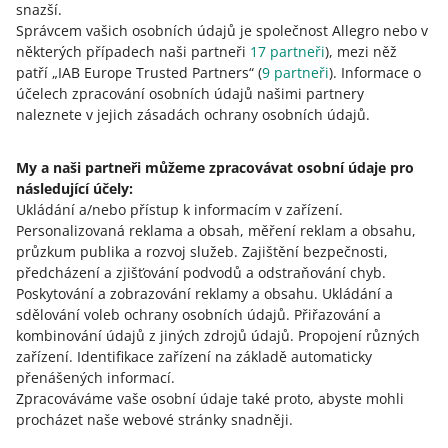
snazší.
Vrátíme vám rozdíl −
8,80 Kč
(17,59 - 8,79 = 8,80 Kč).
Správcem vašich osobních údajů je společnost Allegro nebo v
Navíc alespoň jeden z těchto vámi
některých případech naši partneři
17
partneři
), mezi něž
poskytnutých způsobů doručení
musí mít
patří „IAB Europe Trusted Partners“ (
9
partneři
). Informace o
možnost platby na dobírku
.
účelech zpracování osobních údajů našimi partnery
naleznete v jejich zásadách ochrany osobních údajů.
Nastavte pro ně vhodné cenové rozmezí – podle tabulky
My a naši partneři můžeme zpracovávat osobní údaje pro
níže. Kromě toho můžete u vašich nabídek poskytnout
následující účely:
jiné způsoby doručení.
Ukládání a/nebo přístup k informacím v zařízení
.
Personalizovaná reklama a obsah, měření reklam a obsahu,
Více informací o cenících dopravy
.
průzkum publika a rozvoj služeb
.
Zajištění bezpečnosti,
předcházení a zjišťování podvodů a odstraňování chyb
.
Poskytování a zobrazování reklamy a obsahu
.
Ukládání a
Další způsoby doručení v
sdělování voleb ochrany osobních údajů
.
Přiřazování a
rámci Allegro Smart!
kombinování údajů z jiných zdrojů údajů
.
Propojení různých
zařízení
.
Identifikace zařízení na základě automaticky
přenášených informací
.
Pokud splňujete výše uvedené
Zpracováváme vaše osobní údaje také proto, abyste mohli
podmínky, mohou vaši kupující využít
procházet naše webové stránky snadněji.
dopravu v rámci Allegro Smart! také