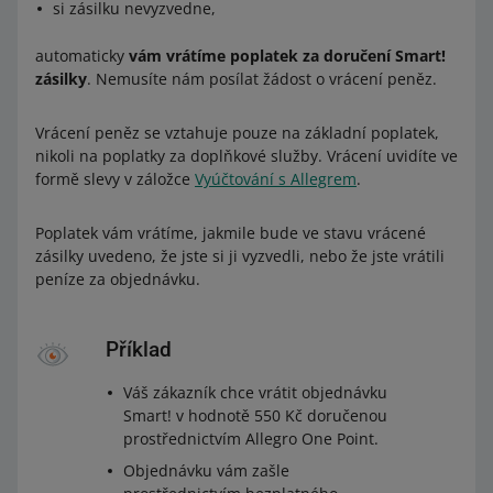
Allegro International Česko Výdejní
si zásilku nevyzvedne,
místo
nebo
Allegro International Česko
Allegro International Česko Kurýr (+ platba na dobírku)
Výdejní box.
automaticky
vám vrátíme poplatek za doručení Smart!
Allegro International Česko Výdejní místo (+ platba na
zásilky
. Nemusíte nám posílat žádost o vrácení peněz.
dobírku)
Allegro International Česko Výdejní box (+ platba na
Navíc alespoň jeden z těchto vámi
Vrácení peněz se vztahuje pouze na základní poplatek,
dobírku).
poskytnutých způsobů doručení musí mít
nikoli na poplatky za doplňkové služby. Vrácení uvidíte ve
aktivované doručení na dobírku.
formě slevy v záložce
Vyúčtování s Allegrem
.
Jak účtujeme zásilky Allegro Smart! u
ve svých nabídkách uvádíte českou nebo polskou
způsobů doručení z Polska
Poplatek vám vrátíme, jakmile bude ve stavu vrácené
adresu pro vrácení
zásilky uvedeno, že jste si ji vyzvedli, nebo že jste vrátili
v záložce
Nastavení dopravy
u způsobů, které
peníze za objednávku.
Zásilky účtujeme stejně jako
zásilky zasíláné v rámci
poskytujete,
uvádíte ceny v požadovaném rozmezí
.
Česka
. Níže najdete tabulku s cenami jednotlivých
způsobů doručení z Polska do Česka.
Příklad
Kdy nemusíte splnit všechny podmínky
Váš zákazník chce vrátit objednávku
Způsoby doručení z Polska do Česka
Pokud prodáváte produkty, které nelze vložit do
Smart! v hodnotě 550 Kč doručenou
výdejního boxu nebo předat na výdejní místo – například
prostřednictvím Allegro One Point.
Cena závisí na celkové hodnotě objednávky.
kvůli velikosti nebo hmotnosti. Pokud máte nabídky s
Objednávku vám zašle
takovými produkty a neposkytujete u nich způsoby