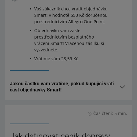
Váš zákazník chce vrátit objednávku
Smart! v hodnotě 550 Kč doručenou
prostřednictvím Allegro One Point.
Objednávku vám zašle
prostřednictvím bezplatného
vrácení Smart! Vrácenou zásilku si
vyzvednete.
Vrátíme vám 28,59 Kč.
Jakou částku vám vrátíme, pokud kupující vrátí
část objednávky Smart!
Pokud kupující vrátí část objednávky, přepočítáme
hodnotu objednávky – tentokrát bez vrácených produktů.
Čas čtení: 5 min.
Pokud je hodnota nové objednávky dostatečně nízká, aby
se kvalifikovala pro nižší cenové rozpětí, vrátíme vám
rozdíl.
Jak definovat ceník dopravy,