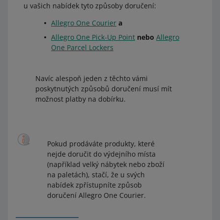
u vašich nabídek tyto způsoby doručení:
od 179 do 268,99 Kč
9,29 Kč
Allegro One Courier
a
od 269 do 378,99 Kč
18,49 Kč
Allegro One Pick-Up Point
nebo
Allegro
One Parcel Lockers
od 379 do 588,99 Kč
30,09 Kč
od 589 do 878,99 Kč
45,69 Kč
Navíc alespoň jeden z těchto vámi
poskytnutých způsobů doručení musí mít
879 Kč a více
57,79 Kč
možnost platby na dobírku.
Allegro International Výdejní boxy Česko
od 179 do 268,99 Kč
9,29 Kč
Pokud prodáváte produkty, které
nejde doručit do výdejního místa
od 269 do 378,99 Kč
18,49 Kč
(například velký nábytek nebo zboží
na paletách), stačí, že u svých
od 379 do 588,99 Kč
30,09 Kč
nabídek zpřístupníte způsob
doručení Allegro One Courier.
od 589 do 878,99 Kč
45,69 Kč
879 Kč a více
57,79 Kč