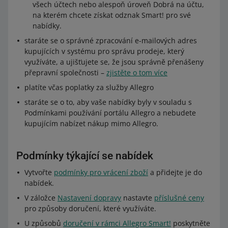
všech účtech nebo alespoň úroveň Dobrá na účtu,
Tuning
od 269 do 378,99 Kč
23,19 Kč
na kterém chcete získat odznak Smart! pro své
Sport a turistika > Vojenské vybavení > Vzduchovky >
nabídky.
od 379 do 588,99 Kč
35,29 Kč
Dvojnožky
staráte se o správné zpracování e-mailových adres
Sport a turistika > Vojenské vybavení > Vzduchovky >
kupujících v systému pro správu prodeje, který
od 589 do 878,99 Kč
54,99 Kč
Náboje CO2
využíváte, a ujišťujete se, že jsou správně přenášeny
přepravní společnosti –
zjistěte o tom více
879 Kč a více
Dům a zahrada > Vybavení > Slavnostní a příležitostné
68,79 Kč
dekorace > Ohňostroje
platíte včas poplatky za služby Allegro
Allegro International Kurýr Česko
staráte se o to, aby vaše nabídky byly v souladu s
Podmínkami používání portálu Allegro a nebudete
od 179 do 268,99 Kč
11,59 Kč
kupujícím nabízet nákup mimo Allegro.
od 269 do 378,99 Kč
23,19 Kč
Podmínky týkající se nabídek
od 379 do 588,99 Kč
35,29 Kč
Vytvořte
podmínky pro vrácení zboží
a přidejte je do
od 589 do 878,99 Kč
54,99 Kč
nabídek.
V záložce
Nastavení dopravy
nastavte
příslušné ceny
879 Kč a více
68,79 Kč
pro způsoby doručení, které využíváte.
U způsobů
doručení v rámci Allegro Smart!
poskytněte
Allegro International Výdejní místo Česko