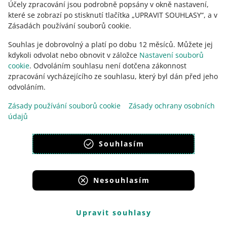
pokud jim poskytnete následující
Účely zpracování jsou podrobně popsány v okně nastavení,
způsoby doručení:
které se zobrazí po stisknutí tlačítka „UPRAVIT SOUHLASY“, a v
Zásadách používání souborů cookie.
Allegro Kurýr DPD
Souhlas je dobrovolný a platí po dobu 12 měsíců. Můžete jej
Allegro Kurýr DPD platba na
kdykoli odvolat nebo obnovit v záložce
dobírku
Nastavení souborů
cookie
. Odvoláním souhlasu není dotčena zákonnost
Allegro Výdejní místo DPD Pickup
zpracování vycházejícího ze souhlasu, který byl dán před jeho
Allegro Výdejní místo DPD Pickup
odvoláním.
platba na dobírku
Zásady používání souborů cookie
Zásady ochrany osobních
Allegro Výdejní boxy DPD
údajů
Allegro Výdejní boxy DPD platba na
dobírku
.
Souhlasím
Allegro Výdejní místo Zásilkovna
Allegro Výdejní box Zásilkovna
.
Nesouhlasím
Upravit souhlasy