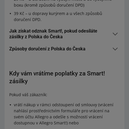
boxu (kromě způsobů doručení DPD)
39 Kč – u dopravy kurýrem a u všech způsobů
doručení DPD.
Jak získat odznak Smart!, pokud odesíláte
zásilky z Polska do Česka
Způsoby doručení z Polska do Česka
Kdy označíme nabídky ikonou Smart!
Pokud odesíláte zásilky z Polska, díky níže
Vaše nabídky na allegro.cz označíme ikonou Smart!,
Kdy vám vrátíme poplatky za Smart!
pokud:
uvedeným způsobům doručení budou vaše
zásilky
nabídky Smart!
máte na svém účtu
úroveň kvality prodeje
vyšší než
Allegro Kurýr DHL Česko (+ platba na dobírku)
Pokud váš zákazník:
Neutrální
nebo
je na všech vašich účtech úroveň
Allegro Kurýr DPD Česko (+ platba na dobírku)
kvality prodeje alespoň Neutrální
vrátí nákup v rámci odstoupení od smlouvy (vrácení
Allegro Odeslání z Polska do Česka – Výdejní místo
ve svých nabídkách poskytujete tyto způsoby doručení:
nahlásí prostřednictvím formuláře pro vrácení na
Packeta (+ platba na dobírku)
svém účtu Allegro a odešle s možností vrácení
Allegro International Česko Kurýr
a
Allegro Odeslání z Polska do Česka – Výdejní boxy
dostupnou v Allegro Smart!) nebo
Packeta (+ platba na dobírku)