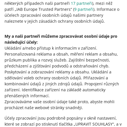
0 - Zklamání
10 - Skvělé
některých případech naši partneři
17
partneři
), mezi něž
patří „IAB Europe Trusted Partners“ (
9
partneři
). Informace o
0
1
2
3
4
5
6
7
účelech zpracování osobních údajů našimi partnery
naleznete v jejich zásadách ochrany osobních údajů.
8
9
10
My a naši partneři můžeme zpracovávat osobní údaje pro
následující účely:
Ukládání a/nebo přístup k informacím v zařízení
.
Potřebujete pomoc?
Personalizovaná reklama a obsah, měření reklam a obsahu,
průzkum publika a rozvoj služeb
.
Zajištění bezpečnosti,
Kontaktujte nás
předcházení a zjišťování podvodů a odstraňování chyb
.
Poskytování a zobrazování reklamy a obsahu
.
Ukládání a
sdělování voleb ochrany osobních údajů
.
Přiřazování a
kombinování údajů z jiných zdrojů údajů
.
Propojení různých
Zeptejte se komunity
zařízení
.
Identifikace zařízení na základě automaticky
přenášených informací
.
Zpracováváme vaše osobní údaje také proto, abyste mohli
Podívejte se na Allegro Komunitu
procházet naše webové stránky snadněji.
Účely zpracování jsou podrobně popsány v okně nastavení,
které se zobrazí po stisknutí tlačítka „UPRAVIT SOUHLASY“, a v