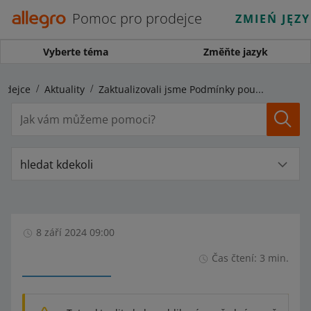
Pomoc pro prodejce
ZMIEŃ JĘZ
Vyberte téma
Změňte jazyk
odejce
Aktuality
Zaktualizovali jsme Podmínky používání portálu Allegro v souvislosti s předpisy DAC7
hledat kdekoli
8 září 2024 09:00
Čas čtení: 3 min.