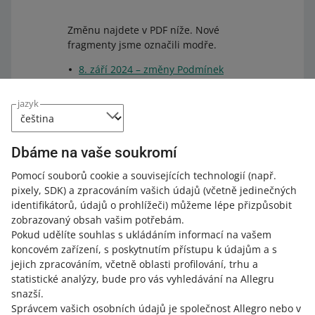
Změnu najdete v PDF níže. Nové
fragmenty jsme označili modře.
8. září 2024 – změny Podmínek
používání portálu Allegro
.
jazyk
Výše uvedené soubory jsme umístili
na datovém nosiči. Tím zaručíme, že
zůstanou v nezměněné podobě po
Dbáme na vaše soukromí
dobu 10 let. Soubory si můžete
prohlédnout na
stránce poskytovatele
Pomocí souborů cookie a souvisejících technologií
(např.
této služby
(stránka je k dispozici v
pixely, SDK)
a zpracováním vašich údajů
(včetně jedinečných
angličtině).
identifikátorů, údajů o prohlížeči)
můžeme lépe přizpůsobit
zobrazovaný obsah vašim potřebám.
Pokud udělíte souhlas s ukládáním informací na vašem
koncovém zařízení, s poskytnutím přístupu k údajům a s
jejich zpracováním, včetně oblasti profilování, trhu a
statistické analýzy, bude pro vás vyhledávání na Allegru
Jak hodnotíte tyto změny?
snazší.
Správcem vašich osobních údajů je společnost Allegro nebo v