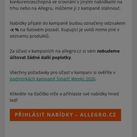
konkurenceschopná ve srovnání s jinými nabídkami na
trhu nebo na Allegru, můžeme ji z kampaně stáhnout.
Nabídky přijaté do kampaně budou označeny odznakem
-x %
na fialovém pozadí. Kupující je uvidí mimo jiné v
seznamu produktů.
Za účast v kampaních na allegro.cz si vám
nebudeme
účtovat žádné další poplatky
.
Všechny požadavky pro účast v kampani si ověříte v
podmínkách kampaně Smart! Weeks 2026
.
Klikněte na tlačítko níže a přihlaste své nabídky hned
teď!
PŘIHLÁSIT NABÍDKY – ALLEGRO.CZ