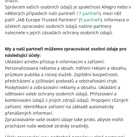
Jak hodnotíte tyto změny?
snazší.
Správcem vašich osobních údajů je společnost Allegro nebo v
0 - Zklamání
10 - Skvělé
některých případech naši partneři
17
partneři
), mezi něž
patří „IAB Europe Trusted Partners“ (
9
partneři
). Informace o
0
1
2
3
4
5
6
7
účelech zpracování osobních údajů našimi partnery
naleznete v jejich zásadách ochrany osobních údajů.
8
9
10
My a naši partneři můžeme zpracovávat osobní údaje pro
následující účely:
Ukládání a/nebo přístup k informacím v zařízení
.
Potřebujete pomoc?
Personalizovaná reklama a obsah, měření reklam a obsahu,
průzkum publika a rozvoj služeb
.
Zajištění bezpečnosti,
Kontaktujte nás
předcházení a zjišťování podvodů a odstraňování chyb
.
Poskytování a zobrazování reklamy a obsahu
.
Ukládání a
sdělování voleb ochrany osobních údajů
.
Přiřazování a
kombinování údajů z jiných zdrojů údajů
.
Propojení různých
Zeptejte se komunity
zařízení
.
Identifikace zařízení na základě automaticky
přenášených informací
.
Zpracováváme vaše osobní údaje také proto, abyste mohli
Podívejte se na Allegro Komunitu
procházet naše webové stránky snadněji.