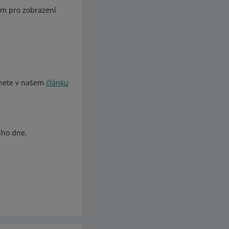
em pro zobrazení
znete v našem
článku
ího dne.