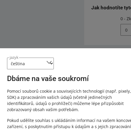
Jak hodnotíte ty
0 - Z
0
jazyk
Potřebujete p
Kontaktujt
Dbáme na vaše soukromí
Pomocí souborů cookie a souvisejících technologií
(např. pixely,
SDK)
a zpracováním vašich údajů
(včetně jedinečných
identifikátorů, údajů o prohlížeči)
můžeme lépe přizpůsobit
zobrazovaný obsah vašim potřebám.
Pokud udělíte souhlas s ukládáním informací na vašem konco
zařízení, s poskytnutím přístupu k údajům a s jejich zpracován