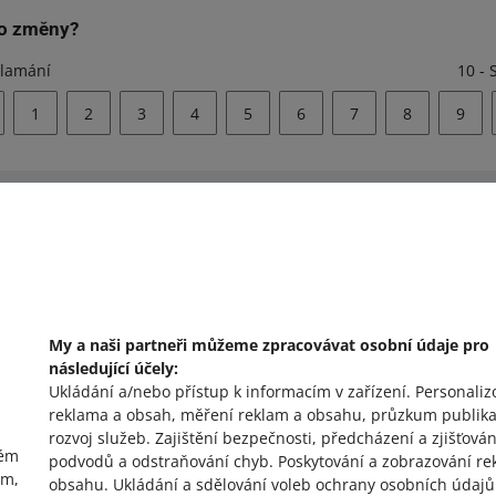
to změny?
klamání
10 - 
1
2
3
4
5
6
7
8
9
omoc?
Zeptejte se komunit
e nás
Podívejte se na A
My a naši partneři můžeme zpracovávat osobní údaje pro
následující účely:
Ukládání a/nebo přístup k informacím v zařízení
.
Personaliz
reklama a obsah, měření reklam a obsahu, průzkum publika
rozvoj služeb
.
Zajištění bezpečnosti, předcházení a zjišťován
vém
podvodů a odstraňování chyb
.
Poskytování a zobrazování re
ím,
obsahu
.
Ukládání a sdělování voleb ochrany osobních údajů