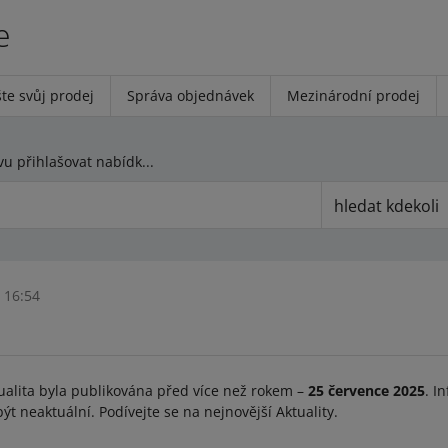
e
te svůj prodej
Správa objednávek
Mezinárodní prodej
Můžete znovu přihlašovat nabídky do Allegro Days na allegro.cz a allegro.sk – opravili jsme chybu
hledat kdekoli
 16:54
ualita byla publikována před více než rokem –
25 července 2025
. I
t neaktuální. Podívejte se na nejnovější Aktuality.