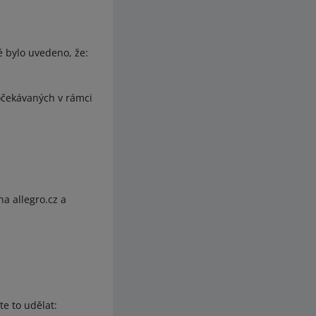
ré bylo uvedeno, že:
očekávaných v rámci
a allegro.cz a
te to udělat: