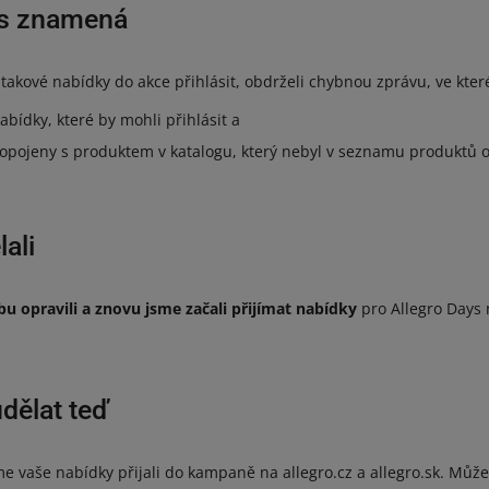
ás znamená
li takové nabídky do akce přihlásit, obdrželi chybnou zprávu, ve kte
bídky, které by mohli přihlásit a
ropojeny s produktem v katalogu, který nebyl v seznamu produktů 
ali
u opravili a znovu jsme začali přijímat nabídky
pro Allegro Days n
dělat teď
me vaše nabídky přijali do kampaně na allegro.cz a allegro.sk. Může