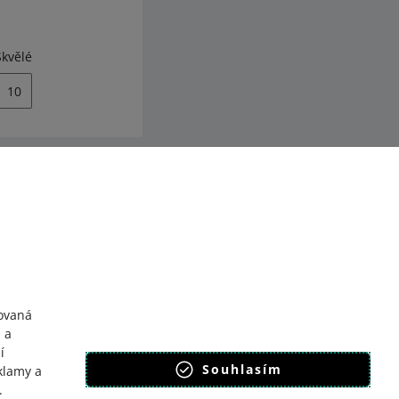
Skvělé
10
y
llegro Komunitu
ovaná
 a
í
Souhlasím
klamy a
.