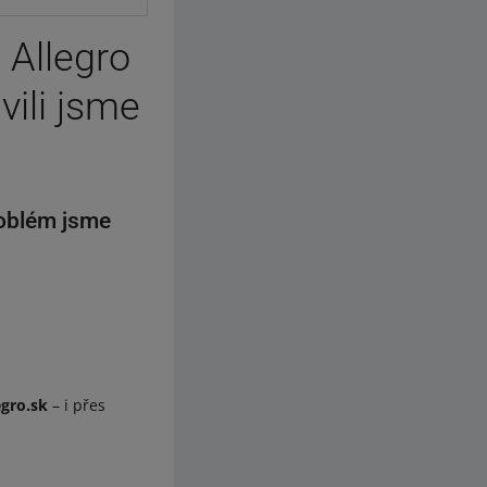
 Allegro
vili jsme
roblém jsme
egro.sk
– i přes