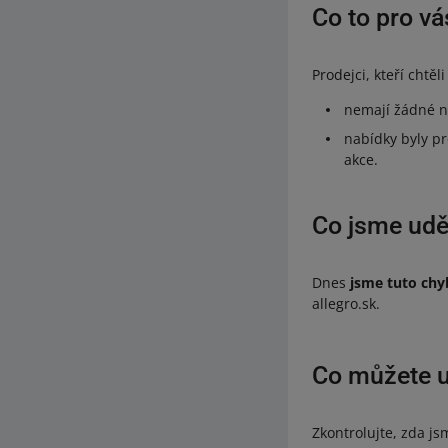
Co to pro v
Prodejci, kteří chtě
nemají žádné na
nabídky byly p
akce.
Co jsme uděl
Dnes
jsme tuto chyb
allegro.sk.
Co můžete u
Zkontrolujte, zda js