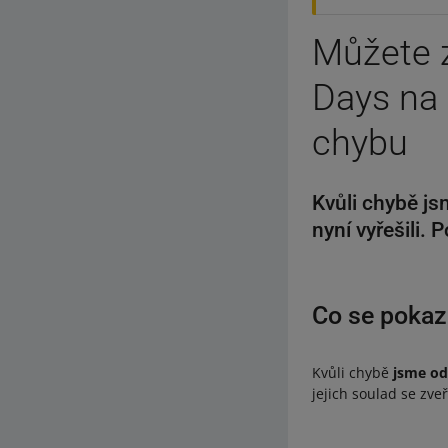
Můžete z
Days na 
chybu
Kvůli chybě js
nyní vyřešili. 
Co se pokaz
Kvůli chybě
jsme od 
jejich soulad se z