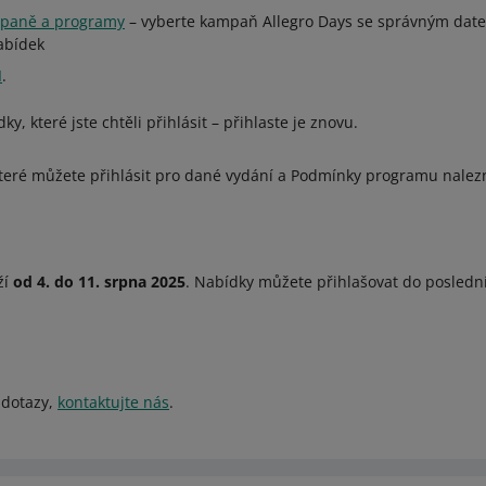
paně a programy
– vyberte kampaň Allegro Days se správným dat
abídek
I
.
y, které jste chtěli přihlásit – přihlaste je znovu.
teré můžete přihlásit pro dané vydání a Podmínky programu nale
ží
od 4. do 11. srpna 2025
. Nabídky můžete přihlašovat do posledn
 dotazy,
kontaktujte nás
.