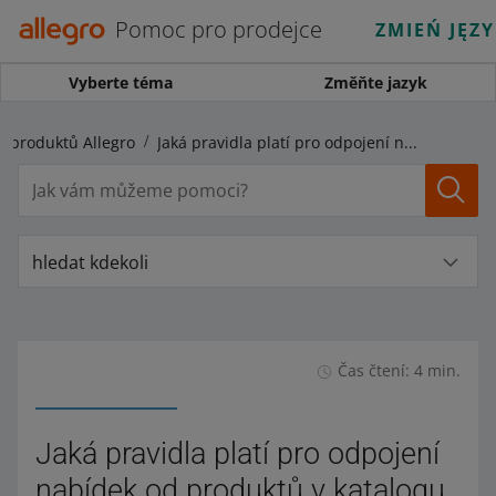
Pomoc pro prodejce
ZMIEŃ JĘZ
Vyberte téma
Změňte jazyk
g produktů Allegro
Jaká pravidla platí pro odpojení nabídek od produktů v katalogu produktů Allegro
hledat kdekoli
Čas čtení: 4 min.
Jaká pravidla platí pro odpojení
nabídek od produktů v katalogu