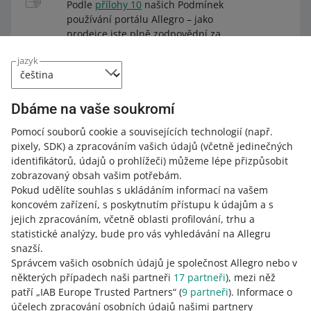
Podle
přílohy 10
našich Podmínek
používání portálu Allegro – jako
prodejce jste plně zodpovědní za
správné propojení vaší nabídky s
jazyk
produktem v katalogu produktů
Allegro.
Dbáme na vaše soukromí
Pomocí souborů cookie a souvisejících technologií
(např.
Kdy můžeme odpojit nabídky od produktu
pixely, SDK)
a zpracováním vašich údajů
(včetně jedinečných
identifikátorů, údajů o prohlížeči)
můžeme lépe přizpůsobit
zobrazovaný obsah vašim potřebám.
Kdy neodpojujeme nabídky od produktů
Chceme, aby si kupující byli jisti, že vaše nabídka přesně
Pokud udělíte souhlas s ukládáním informací na vašem
odpovídá produktu, který hledají. Pokud jsou vaše
koncovém zařízení, s poskytnutím přístupu k údajům a s
Co se stane, když odpojíme vaši nabídku od
nabídky nesprávně propojeny s produktem z katalogu,
Produkty v katalogu jsou k dispozici všem prodejcům na
jejich zpracováním, včetně oblasti profilování, trhu a
produktu
můžeme je odpojit. Vaši nabídku poté automaticky
Allegru. Pokud se domníváte, že je vaše nabídka
statistické analýzy, bude pro vás vyhledávání na Allegru
ukončíme. Dáme vám o tom vědět e-mailem.
propojena s nesprávným produktem, můžete nám to
snazší.
Pokud odpojíme vaši nabídku od produktu, automaticky
nahlásit. Podívejte se na příslušné ustanovení v našich
Správcem vašich osobních údajů je společnost Allegro nebo v
ji ukončíme a budeme vás o tom informovat e-mailem.
Podmínkách používání portálu:
Vaši nabídku můžeme od katalogu produktů Allegro
Potřebujete pomoc?
některých případech naši partneři
17
partneři
), mezi něž
odpojit, pokud mimo jiné:
patří „IAB Europe Trusted Partners“ (
9
partneři
). Informace o
V e-mailu najdete odkaz na záložku
Můj sortiment
.
Podle přílohy 10 Podmínek používání portálu Allegro
Kontaktujte nás
účelech zpracování osobních údajů našimi partnery
název nabídky označuje jiný produkt než ten, který je