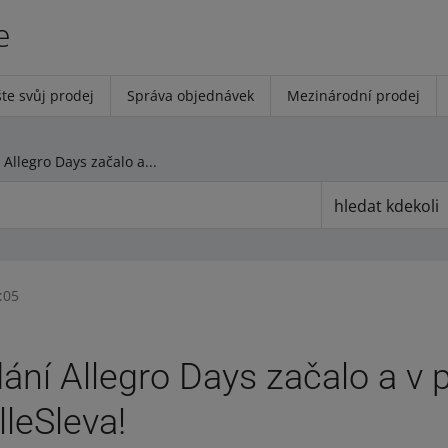
e
te svůj prodej
Správa objednávek
Mezinárodní prodej
Další vydání Allegro Days začalo a v pondělí začíná AlleSleva!
hledat kdekoli
:05
dání Allegro Days začalo a v 
lleSleva!