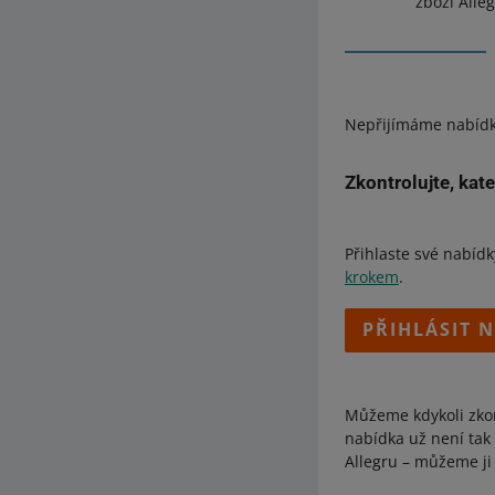
zboží Alle
Nepřijímáme nabídky
Zkontrolujte, kat
Děti - Krmení -
Elektronika - A
Přihlaste své nabídk
tabáku (321903
krokem
.
Zdraví - Altern
PŘIHLÁSIT 
Sbírky a umění 
Sbírky a umění -
Můžeme kdykoli zkont
nabídka už není tak 
Allegru – můžeme ji