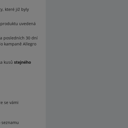
, které již byly
o produktu uvedená
za posledních 30 dní
 do kampaně Allegro
ka kusů
stejného
že se vámi
do seznamu