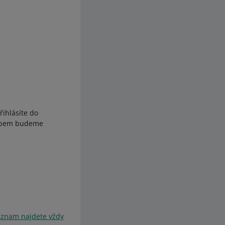
řihlásíte do
sobem budeme
eznam najdete vždy