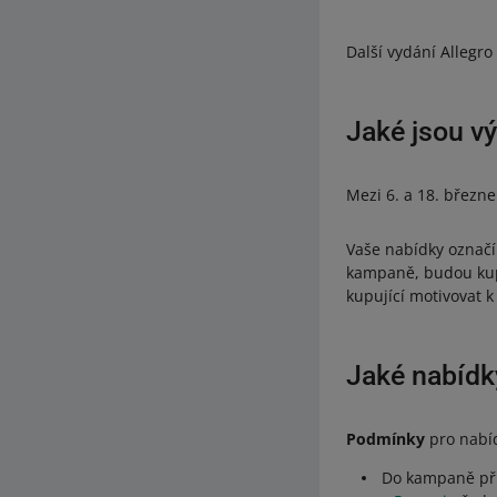
Další vydání Allegr
Jaké jsou v
Mezi 6. a 18. břez
Vaše nabídky ozna
kampaně, budou kup
kupující motivovat k
Jaké nabídk
Podmínky
pro nabíd
Do kampaně při