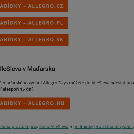
NABÍDKY – ALLEGRO.CZ
NABÍDKY – ALLEGRO.PL
NABÍDKY – ALLEGRO.SK
AlleSleva v Maďarsku
dě maďarského vydání Allegro Days můžete do AlleSleva odeslat pou
í alespoň 15 dní
.
NABÍDKY – ALLEGRO.HU
obná pravidla programu AlleSleva
a
podmínky pro aktuální vydání
.