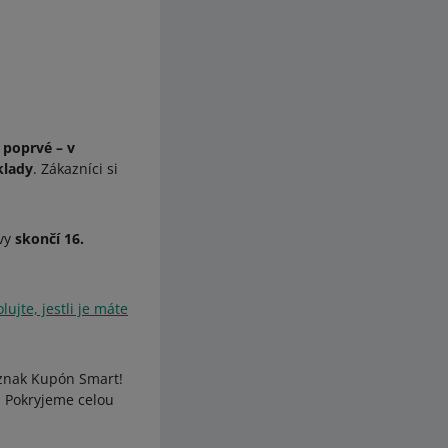
–
poprvé – v
klady
. Zákazníci si
evy
skončí 16.
lujte, jestli je máte
dznak Kupón Smart!
. Pokryjeme celou