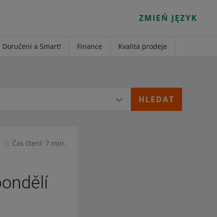
ZMIEŃ JĘZYK
Doručení a Smart!
Finance
Kvalita prodeje
Čas čtení: 7 min.
pondělí