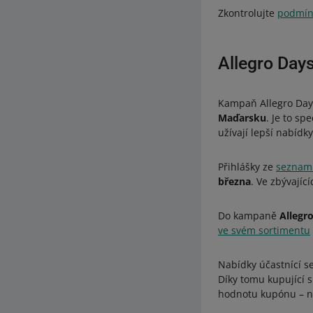
Zkontrolujte
podmínk
Allegro Days
Kampaň Allegro Days
Maďarsku
. Je to s
užívají lepší nabídky
Přihlášky ze
seznam
března
. Ve zbývajíc
Do kampaně
Allegr
ve svém sortimentu
Nabídky účastnící s
Díky tomu kupující s
hodnotu kupónu – n