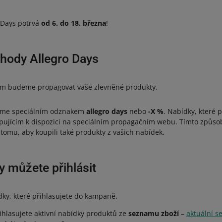
o Days potrvá
od 6. do 18. března
!
ýhody Allegro Days
nem budeme propagovat vaše zlevněné produkty.
číme speciálním odznakem
allegro days
nebo
-X %
. Nabídky, které p
ujícím k dispozici na speciálním propagačním webu. Tímto způ
 tomu, aby koupili také produkty z vašich nabídek.
y můžete přihlásit
ky, které přihlasujete do kampaně.
hlasujete aktivní nabídky produktů ze
seznamu zboží
–
aktuální s