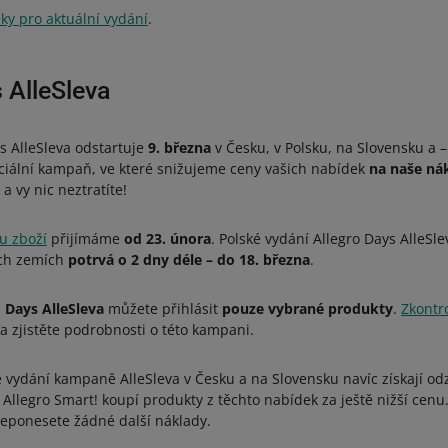
y pro aktuální vydání
.
 AlleSleva
 AlleSleva odstartuje
9. března
v Česku, v Polsku, na Slovensku a 
peciální kampaň, ve které snižujeme ceny vašich nabídek
na naše ná
 a vy nic neztratíte!
u zboží
přijímáme
od 23. února
. Polské vydání Allegro Days AlleSl
ích zemích
potrvá o 2 dny déle – do 18. března
.
o Days AlleSleva
můžete přihlásit
pouze vybrané produkty
.
Zkontro
a zjistěte podrobnosti o této kampani.
e vydání kampaně AlleSleva v Česku a na Slovensku navíc získají o
 Allegro Smart! koupí produkty z těchto nabídek za ještě nižší cenu
eponesete žádné další náklady.