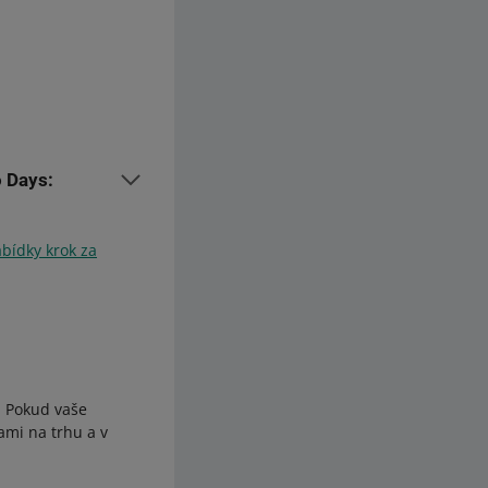
o Days:
ství pro ohřívače
abídky krok za
. Pokud vaše
ami na trhu a v