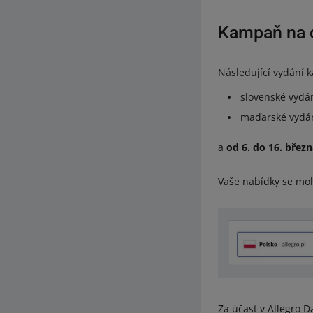
Kampaň na d
Následující vydání
slovenské vydá
maďarské vydá
a
od 6. do 16. břez
Vaše nabídky se moh
Za účast v Allegro 