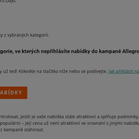
gro Days.
 z vybraných kategorií.
egorie, ve kterých nepřihlásíte nabídky do kampaně Allegr
 Dětská výživa - Kojenecká mléka - Počáteční mléka (256973)
udio, video a domácí spotřebiče - Elektronické předměty - Příslušen
y už teď! Klikněte na tlačítko níže nebo se podívejte,
jak přihlásit n
)
ativní medicína - Vaporizéry (321959)
NABÍDKY
- Sbírky - Tabákové příslušenství - Ostatní (47957)
 Sbírky - Tabákové příslušenství - Příslušenství (78995).
rolovat, jestli je vaše nabídka stále atraktivní a splňuje podmínky
populární – její cena už není atraktivní ve srovnání s jinými nabídk
 z kampaně stáhnout.