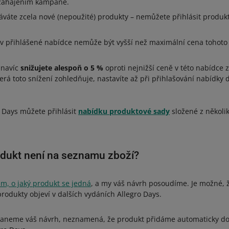
zahájením kampaně.
váte zcela nové (nepoužité) produkty – nemůžete přihlásit produkty
v přihlášené nabídce nemůže být vyšší než maximální cena tohot
 navíc
snižujete alespoň o 5 %
oproti nejnižší ceně v této nabídce 
terá toto snížení zohledňuje, nastavíte až při přihlašování nabídky
 Days můžete přihlásit
nabídku produktové sady
složené z několi
dukt není na seznamu zboží?
m, o jaký produkt se jedná
, a my váš návrh posoudíme. Je možné, 
rodukty objeví v dalších vydáních Allegro Days.
staneme váš návrh, neznamená, že produkt přidáme automaticky 