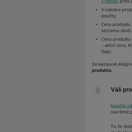
v Pomoci
před 
V nabídce prodá
použity.
Cena produktu 
seznamu zboží.
Cenu produktu
– akční cenu, k
Days.
Do kampaně Allegro
produktu
.
Váš pro
Napište ná
navržené p
To, že do