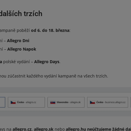
alších trzích
 kampaně poběží
od 6. do 18. března
:
ní –
Allegro Dni
ní –
Allegro Napok
na
polské vydání –
Allegro Days
.
ou zúčastnit každého vydání kampaně na všech trzích.
Days na
allegro.cz
,
allegro.sk
nebo
allegro.hu
neúčtujeme žádné dal