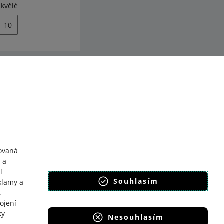
Skvělé
10
y
llegro Komunitu
ovaná
 a
í
Souhlasím
klamy a
.
ojení
ky
Nesouhlasím