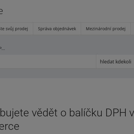
e
te svůj prodej
Správa objednávek
Mezinárodní prodej
Co potřebujete vědět o balíčku DPH v oblasti e-commerce
hledat kdekoli
bujete vědět o balíčku DPH v
erce