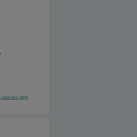
e
o zdanění DPH