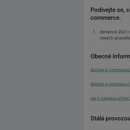
Podívejte se, 
commerce.
července 2021 v
nových pravidle
Obecné infor
Balíček e-commerce DP
Balíček e-commerce DP
Jak k nabídce přida
Stálá provozov