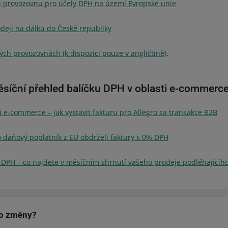
ou provozovnu pro účely DPH na území Evropské unie
deji na dálku do České republiky
lých provozovnách (k dispozici pouze v angličtině)
.
ěsíční přehled balíčku DPH v oblasti e-commerc
i e-commerce – jak vystavit fakturu pro Allegro za transakce B2B
o daňový poplatník z EU obdrželi faktury s 0% DPH
DPH – co najdete v měsíčním shrnutí vašeho prodeje podléhajícíh
to změny?