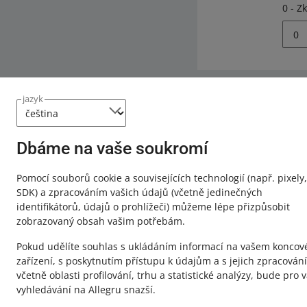
0 - Z
0
jazyk
Potřebujete p
Kontaktujt
Dbáme na vaše soukromí
Pomocí souborů cookie a souvisejících technologií
(např. pixely,
SDK)
a zpracováním vašich údajů
(včetně jedinečných
identifikátorů, údajů o prohlížeči)
můžeme lépe přizpůsobit
zobrazovaný obsah vašim potřebám.
Pokud udělíte souhlas s ukládáním informací na vašem konco
zařízení, s poskytnutím přístupu k údajům a s jejich zpracován
včetně oblasti profilování, trhu a statistické analýzy, bude pro 
vyhledávání na Allegru snazší.