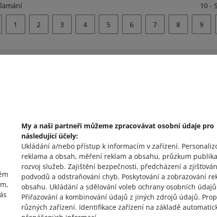
klamání
10 - 
1
2
3
4
5
6
7
8
9
omoc?
Zeptejte se komunit
e nás
Podívejte se na A
My a naši partneři můžeme zpracovávat osobní údaje pro
následující účely:
Ukládání a/nebo přístup k informacím v zařízení
.
Personaliz
reklama a obsah, měření reklam a obsahu, průzkum publika
rozvoj služeb
.
Zajištění bezpečnosti, předcházení a zjišťován
vém
podvodů a odstraňování chyb
.
Poskytování a zobrazování re
ím,
obsahu
.
Ukládání a sdělování voleb ochrany osobních údajů
vás
Přiřazování a kombinování údajů z jiných zdrojů údajů
.
Prop
různých zařízení
.
Identifikace zařízení na základě automatic