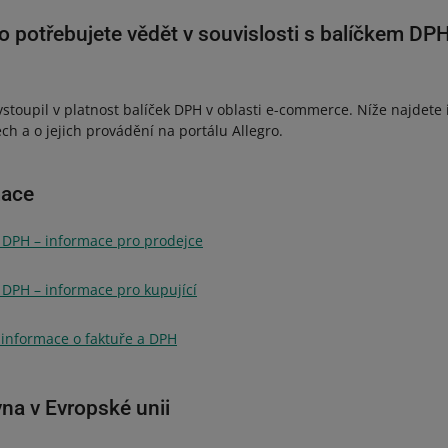
co potřebujete vědět v souvislosti s balíčkem DPH 
stoupil v platnost balíček DPH v oblasti e-commerce. Níže najdete
ch a o jejich provádění na portálu Allegro.
mace
H –⁠⁠⁠⁠⁠⁠ informace pro prodejce
H –⁠⁠⁠⁠⁠⁠ informace pro kupující
t informace o faktuře a DPH
na v Evropské unii